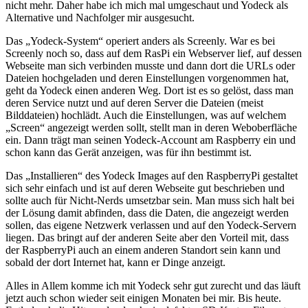
nicht mehr. Daher habe ich mich mal umgeschaut und Yodeck als
Alternative und Nachfolger mir ausgesucht.
Das „Yodeck-System“ operiert anders als Screenly. War es bei
Screenly noch so, dass auf dem RasPi ein Webserver lief, auf dessen
Webseite man sich verbinden musste und dann dort die URLs oder
Dateien hochgeladen und deren Einstellungen vorgenommen hat,
geht da Yodeck einen anderen Weg. Dort ist es so gelöst, dass man
deren Service nutzt und auf deren Server die Dateien (meist
Bilddateien) hochlädt. Auch die Einstellungen, was auf welchem
„Screen“ angezeigt werden sollt, stellt man in deren Weboberfläche
ein. Dann trägt man seinen Yodeck-Account am Raspberry ein und
schon kann das Gerät anzeigen, was für ihn bestimmt ist.
Das „Installieren“ des Yodeck Images auf den RaspberryPi gestaltet
sich sehr einfach und ist auf deren Webseite gut beschrieben und
sollte auch für Nicht-Nerds umsetzbar sein. Man muss sich halt bei
der Lösung damit abfinden, dass die Daten, die angezeigt werden
sollen, das eigene Netzwerk verlassen und auf den Yodeck-Servern
liegen. Das bringt auf der anderen Seite aber den Vorteil mit, dass
der RaspberryPi auch an einem anderen Standort sein kann und
sobald der dort Internet hat, kann er Dinge anzeigt.
Alles in Allem komme ich mit Yodeck sehr gut zurecht und das läuft
jetzt auch schon wieder seit einigen Monaten bei mir. Bis heute.