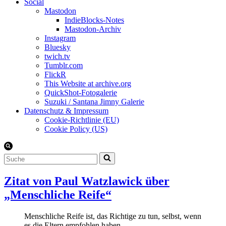
Social
Mastodon
IndieBlocks-Notes
Mastodon-Archiv
Instagram
Bluesky
twich.tv
Tumblr.com
FlickR
This Website at archive.org
QuickShot-Fotogalerie
Suzuki / Santana Jimny Galerie
Datenschutz & Impressum
Cookie-Richtlinie (EU)
Cookie Policy (US)
Suchen
nach …
Zitat von Paul Watzlawick über
„Menschliche Reife“
Menschliche Reife ist, das Richtige zu tun, selbst, wenn
es die Eltern empfohlen haben.