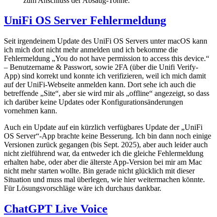
zum Anschluss der Absaug-Tonne.
UniFi OS Server Fehlermeldung
Seit irgendeinem Update des UniFi OS Servers unter macOS kann
ich mich dort nicht mehr anmelden und ich bekomme die
Fehlermeldung „You do not have permission to access this device.“
– Benutzername & Passwort, sowie 2FA (über die Unifi Verify-
App) sind korrekt und konnte ich verifizieren, weil ich mich damit
auf der UniFi-Webseite anmelden kann. Dort sehe ich auch die
betreffende „Site“, aber sie wird mir als „offline“ angezeigt, so dass
ich darüber keine Updates oder Konfigurationsänderungen
vornehmen kann.
Auch ein Update auf ein kürzlich verfügbares Update der „UniFi
OS Server“-App brachte keine Besserung. Ich bin dann noch einige
Versionen zurück gegangen (bis Sept. 2025), aber auch leider auch
nicht zielführend war, da entweder ich die gleiche Fehlermeldung
erhalten habe, oder aber die älterste App-Version bei mir am Mac
nicht mehr starten wollte. Bin gerade nicht glücklich mit dieser
Situation und muss mal überlegen, wie hier weitermachen könnte.
Für Lösungsvorschläge wäre ich durchaus dankbar.
ChatGPT Live Voice