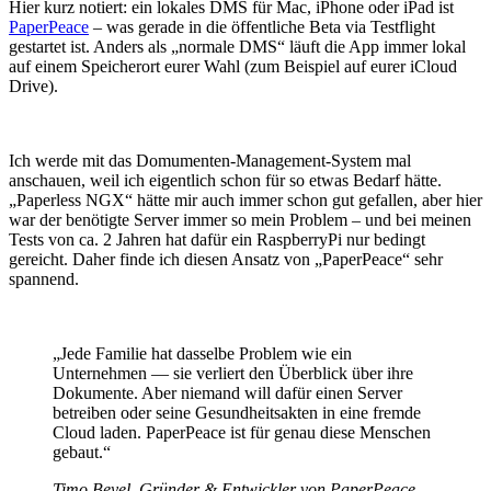
Hier kurz notiert: ein lokales DMS für Mac, iPhone oder iPad ist
PaperPeace
– was gerade in die öffentliche Beta via Testflight
gestartet ist. Anders als „normale DMS“ läuft die App immer lokal
auf einem Speicherort eurer Wahl (zum Beispiel auf eurer iCloud
Drive).
Ich werde mit das Domumenten-Management-System mal
anschauen, weil ich eigentlich schon für so etwas Bedarf hätte.
„Paperless NGX“ hätte mir auch immer schon gut gefallen, aber hier
war der benötigte Server immer so mein Problem – und bei meinen
Tests von ca. 2 Jahren hat dafür ein RaspberryPi nur bedingt
gereicht. Daher finde ich diesen Ansatz von „PaperPeace“ sehr
spannend.
„Jede Familie hat dasselbe Problem wie ein
Unternehmen — sie verliert den Überblick über ihre
Dokumente. Aber niemand will dafür einen Server
betreiben oder seine Gesundheitsakten in eine fremde
Cloud laden. PaperPeace ist für genau diese Menschen
gebaut.“
Timo Beyel, Gründer & Entwickler von PaperPeace