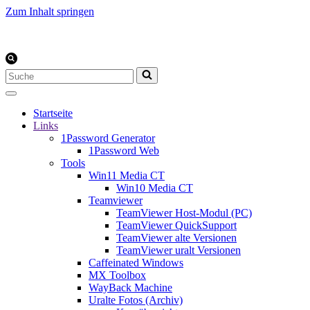
Zum Inhalt springen
Suchen
nach …
Startseite
Links
1Password Generator
1Password Web
Tools
Win11 Media CT
Win10 Media CT
Teamviewer
TeamViewer Host-Modul (PC)
TeamViewer QuickSupport
TeamViewer alte Versionen
TeamViewer uralt Versionen
Caffeinated Windows
MX Toolbox
WayBack Machine
Uralte Fotos (Archiv)