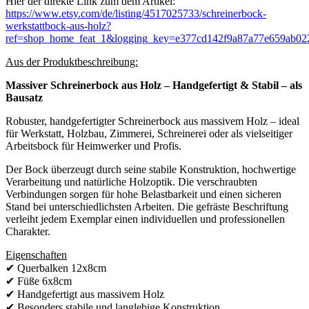
Hier der direkte Link zum dem Artikel:
https://www.etsy.com/de/listing/4517025733/schreinerbock-
werkstattbock-aus-holz?
ref=shop_home_feat_1&logging_key=e377cd142f9a87a77e659ab
Aus der Produktbeschreibung:
Massiver Schreinerbock aus Holz – Handgefertigt & Stabil – als
Bausatz
Robuster, handgefertigter Schreinerbock aus massivem Holz – ideal
für Werkstatt, Holzbau, Zimmerei, Schreinerei oder als vielseitiger
Arbeitsbock für Heimwerker und Profis.
Der Bock überzeugt durch seine stabile Konstruktion, hochwertige
Verarbeitung und natürliche Holzoptik. Die verschraubten
Verbindungen sorgen für hohe Belastbarkeit und einen sicheren
Stand bei unterschiedlichsten Arbeiten. Die gefräste Beschriftung
verleiht jedem Exemplar einen individuellen und professionellen
Charakter.
Eigenschaften
✔ Querbalken 12x8cm
✔ Füße 6x8cm
✔ Handgefertigt aus massivem Holz
✔ Besonders stabile und langlebige Konstruktion