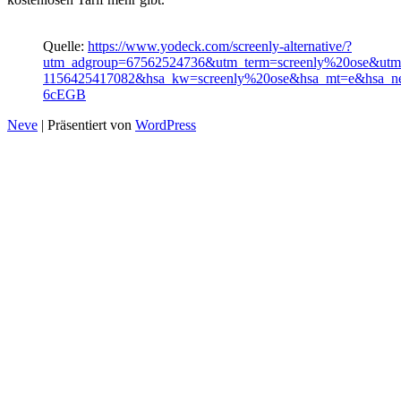
Quelle:
https://www.yodeck.com/screenly-alternative/?
utm_adgroup=67562524736&utm_term=screenly%20ose&utm
1156425417082&hsa_kw=screenly%20ose&hsa_mt=e&hsa_
6cEGB
Neve
| Präsentiert von
WordPress