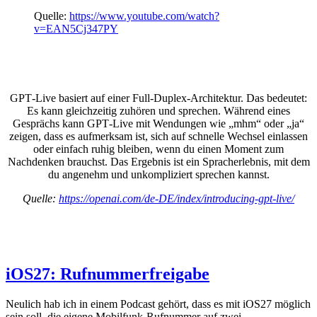
Quelle:
https://www.youtube.com/watch?
v=EAN5Cj347PY
GPT‑Live basiert auf einer Full-Duplex-Architektur. Das bedeutet:
Es kann gleichzeitig zuhören und sprechen. Während eines
Gesprächs kann GPT‑Live mit Wendungen wie „mhm“ oder „ja“
zeigen, dass es aufmerksam ist, sich auf schnelle Wechsel einlassen
oder einfach ruhig bleiben, wenn du einen Moment zum
Nachdenken brauchst. Das Ergebnis ist ein Spracherlebnis, mit dem
du angenehm und unkompliziert sprechen kannst.
Quelle:
https://openai.com/de-DE/index/introducing-gpt-live/
iOS27: Rufnummerfreigabe
Neulich hab ich in einem Podcast gehört, dass es mit iOS27 möglich
sein soll, die eigene Mobilfunk-Rufnummer auf zwei