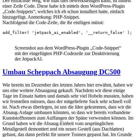
Der einfachste Weg, wie man dies bewerkstelligen kann, ist mittels
einer Zeile Code. Diese habe ich mittels dem WordPress-Plugin
„Code-Snippets“, welches ich eh schon installiert hatte, einfach
hinzugefügt. Anmerkung: PHP-Snippet.
Nachfolgend die Code-Zeile, die ihr einfügen müsst:
Screenshot aus dem WordPress-Plugin „Code-Snippet“
mit der eingefügten PHP-Codezeile zur Deaktivierung
der JetpackAI.
Umbau Scheppach Absaugung DC500
Wie bereits im Dezember des letzten Jahres hier erwähnt, haben wir
uns eine weitere Absaugung gekauft. Nachdem wir diese einige
Tage im Einsatz hatten und damals sehr viel Hobeln mussten, haben
wir feststellen müssen, dass der mitgelieferte Sack sehr schnell voll
ist. Nach etwas überlegen, ist uns die Idee gekommen, dass wir die
Absaug-Anlage umbauen könnten, so dass wir bereits vorhandene
Kunststofftonnen zum Auffangen der Späne verwenden können. Im
Grund haben wir die Absaug-Einheit vom ursprünglichen
Metallgestell demontiert und ein neues Gestell (aus Dachlatten)
gebaut, das dann perfekt für unsere Tonnen gepasst hat. Im Grunde