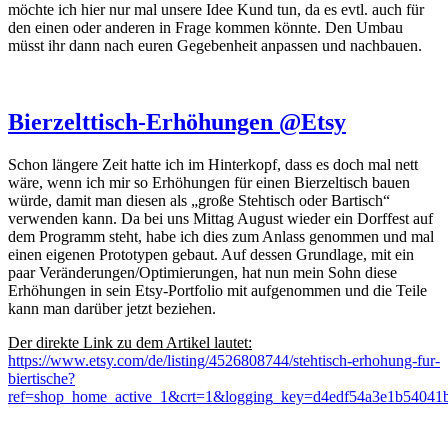
möchte ich hier nur mal unsere Idee Kund tun, da es evtl. auch für
den einen oder anderen in Frage kommen könnte. Den Umbau
müsst ihr dann nach euren Gegebenheit anpassen und nachbauen.
Bierzelttisch-Erhöhungen @Etsy
Schon längere Zeit hatte ich im Hinterkopf, dass es doch mal nett
wäre, wenn ich mir so Erhöhungen für einen Bierzeltisch bauen
würde, damit man diesen als „große Stehtisch oder Bartisch“
verwenden kann. Da bei uns Mittag August wieder ein Dorffest auf
dem Programm steht, habe ich dies zum Anlass genommen und mal
einen eigenen Prototypen gebaut. Auf dessen Grundlage, mit ein
paar Veränderungen/Optimierungen, hat nun mein Sohn diese
Erhöhungen in sein Etsy-Portfolio mit aufgenommen und die Teile
kann man darüber jetzt beziehen.
Der direkte Link zu dem Artikel lautet:
https://www.etsy.com/de/listing/4526808744/stehtisch-erhohung-fur-
biertische?
ref=shop_home_active_1&crt=1&logging_key=d4edf54a3e1b540