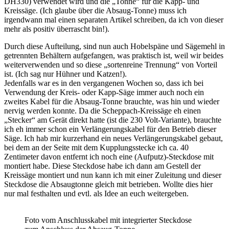
DH330) verwendet wird und die „Tonne“ für die Kapp- und
Kreissäge. (Ich glaube über die Absaug-Tonne) muss ich
irgendwann mal einen separaten Artikel schreiben, da ich von dieser
mehr als positiv überrascht bin!).
Durch diese Aufteilung, sind nun auch Hobelspäne und Sägemehl in
getrennten Behältern aufgefangen, was praktisch ist, weil wir beides
weiterverwenden und so diese „sortenreine Trennung“ von Vorteil
ist. (Ich sag nur Hühner und Katzen!).
Jedenfalls war es in den vergangenen Wochen so, dass ich bei
Verwendung der Kreis- oder Kapp-Säge immer auch noch ein
zweites Kabel für die Absaug-Tonne brauchte, was hin und wieder
nervig werden konnte. Da die Scheppach-Kreissäge eh einen
„Stecker“ am Gerät direkt hatte (ist die 230 Volt-Variante), brauchte
ich eh immer schon ein Verlängerungskabel für den Betrieb dieser
Säge. Ich hab mir kurzerhand ein neues Verlängerungskabel gebaut,
bei dem an der Seite mit dem Kupplungsstecke ich ca. 40
Zentimeter davon entfernt ich noch eine (Aufputz)-Steckdose mit
montiert habe. Diese Steckdose habe ich dann am Gestell der
Kreissäge montiert und nun kann ich mit einer Zuleitung und dieser
Steckdose die Absaugtonne gleich mit betrieben. Wollte dies hier
nur mal festhalten und evtl. als Idee an euch weitergeben.
Foto vom Anschlusskabel mit integrierter Steckdose