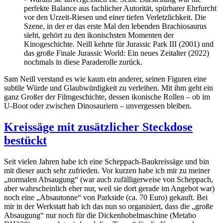
perfekte Balance aus fachlicher Autorität, spürbarer Ehrfurcht
vor den Urzeit-Riesen und einer tiefen Verletzlichkeit. Die
Szene, in der er das erste Mal den lebenden Brachiosaurus
sieht, gehört zu den ikonischsten Momenten der
Kinogeschichte. Neill kehrte für Jurassic Park III (2001) und
das große Finale Jurassic World: Ein neues Zeitalter (2022)
nochmals in diese Paraderolle zurück.
Sam Neill verstand es wie kaum ein anderer, seinen Figuren eine
subtile Würde und Glaubwürdigkeit zu verleihen. Mit ihm geht ein
ganz Großer der Filmgeschichte, dessen ikonische Rollen – ob im
U-Boot oder zwischen Dinosauriern – unvergessen bleiben.
Kreissäge mit zusätzlicher Steckdose
bestückt
Seit vielen Jahren habe ich eine Scheppach-Baukreissäge und bin
mit dieser auch sehr zufrieden. Vor kurzen habe ich mir zu meiner
„normalen Absaugung“ (war auch zufälligerweise von Scheppach,
aber wahrscheinlich eher nur, weil sie dort gerade im Angebot war)
noch eine „Absautonne“ von Parkside (ca. 70 Euro) gekauft. Bei
mir in der Werkstatt hab ich das nun so organisiert, dass die „große
Absaugung“ nur noch für die Dickenhobelmaschine (Metabo