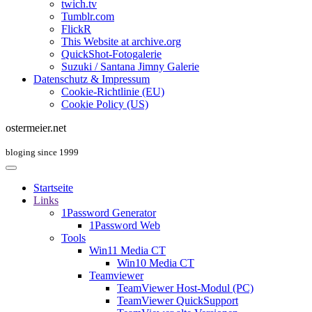
twich.tv
Tumblr.com
FlickR
This Website at archive.org
QuickShot-Fotogalerie
Suzuki / Santana Jimny Galerie
Datenschutz & Impressum
Cookie-Richtlinie (EU)
Cookie Policy (US)
ostermeier.net
bloging since 1999
Startseite
Links
1Password Generator
1Password Web
Tools
Win11 Media CT
Win10 Media CT
Teamviewer
TeamViewer Host-Modul (PC)
TeamViewer QuickSupport