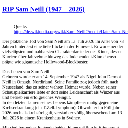
RIP Sam Neill (1947 – 2026)
Quelle:
https://de.wikipedia.org/wiki/Sam_Neill#/media/Datei:Sam_Ne
Der plötzliche Tod von Sam Neill am 13. Juli 2026 im Alter von 78
Jahren hinterlässt eine tiefe Lücke in der Filmwelt. Er war einer der
vielseitigsten und nahbarsten Charakterdarsteller des Kinos, dessen
Karriere über Jahrzehnte hinweg das Independent-Kino ebenso
prägte wie gigantische Hollywood-Blockbuster.
Das Leben von Sam Neill
Geboren wurde er am 14. September 1947 als Nigel John Dermot
Neill in Omagh, Nordirland. Seine Familie zog jedoch früh nach
Neuseeland, das zu seiner wahren Heimat wurde. Neben seiner
Schauspielkarriere lebte er dort seine Leidenschaft als Winzer aus
und betrieb ein erfolgreiches Weingut.
In den letzten Jahren seines Lebens kämpfte er mutig gegen eine
Krebserkrankung (ein T-Zell-Lymphom). Obwohl er im Frühjahr
2026 noch als krebsfrei galt, verstarb er völlig überraschend am 13.
Juli 2026 in einem Krankenhaus in Sydney.
Mir sind besonders folgende beiden Filme mit ihm in Erinnerung