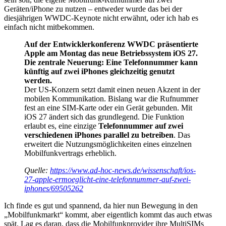
Geräten/iPhone zu nutzen – entweder wurde das bei der
diesjährigen WWDC-Keynote nicht erwähnt, oder ich hab es
einfach nicht mitbekommen.
Auf der Entwicklerkonferenz WWDC präsentierte
Apple am Montag das neue Betriebssystem iOS 27.
Die zentrale Neuerung: Eine Telefonnummer kann
künftig auf zwei iPhones gleichzeitig genutzt
werden.
Der US-Konzern setzt damit einen neuen Akzent in der
mobilen Kommunikation. Bislang war die Rufnummer
fest an eine SIM-Karte oder ein Gerät gebunden. Mit
iOS 27 ändert sich das grundlegend. Die Funktion
erlaubt es, eine einzige
Telefonnummer auf zwei
verschiedenen iPhones parallel zu betreiben
. Das
erweitert die Nutzungsmöglichkeiten eines einzelnen
Mobilfunkvertrags erheblich.
Quelle:
https://www.ad-hoc-news.de/wissenschaft/ios-
27-apple-ermoeglicht-eine-telefonnummer-auf-zwei-
iphones/69505262
Ich finde es gut und spannend, da hier nun Bewegung in den
„Mobilfunkmarkt“ kommt, aber eigentlich kommt das auch etwas
spät. Lag es daran, dass die Mobilfunkprovider ihre MultiSIMs