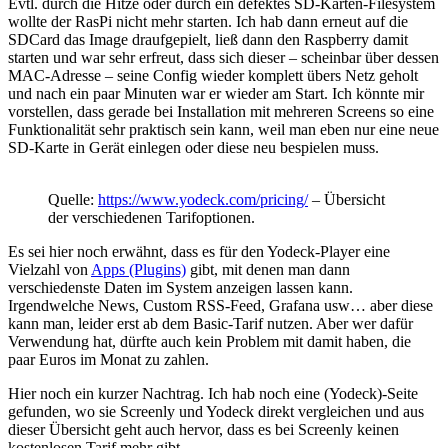
Evtl. durch die Hitze oder durch ein defektes SD-Karten-Filesystem
wollte der RasPi nicht mehr starten. Ich hab dann erneut auf die
SDCard das Image draufgepielt, ließ dann den Raspberry damit
starten und war sehr erfreut, dass sich dieser – scheinbar über dessen
MAC-Adresse – seine Config wieder komplett übers Netz geholt
und nach ein paar Minuten war er wieder am Start. Ich könnte mir
vorstellen, dass gerade bei Installation mit mehreren Screens so eine
Funktionalität sehr praktisch sein kann, weil man eben nur eine neue
SD-Karte in Gerät einlegen oder diese neu bespielen muss.
Quelle:
https://www.yodeck.com/pricing/
– Übersicht
der verschiedenen Tarifoptionen.
Es sei hier noch erwähnt, dass es für den Yodeck-Player eine
Vielzahl von
Apps (Plugins)
gibt, mit denen man dann
verschiedenste Daten im System anzeigen lassen kann.
Irgendwelche News, Custom RSS-Feed, Grafana usw… aber diese
kann man, leider erst ab dem Basic-Tarif nutzen. Aber wer dafür
Verwendung hat, dürfte auch kein Problem mit damit haben, die
paar Euros im Monat zu zahlen.
Hier noch ein kurzer Nachtrag. Ich hab noch eine (Yodeck)-Seite
gefunden, wo sie Screenly und Yodeck direkt vergleichen und aus
dieser Übersicht geht auch hervor, dass es bei Screenly keinen
kostenlosen Tarif mehr gibt.