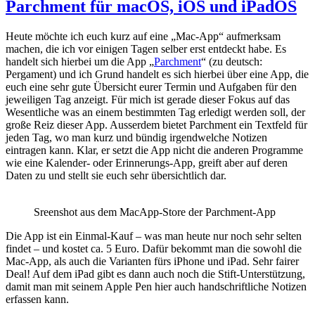
Parchment für macOS, iOS und iPadOS
Heute möchte ich euch kurz auf eine „Mac-App“ aufmerksam
machen, die ich vor einigen Tagen selber erst entdeckt habe. Es
handelt sich hierbei um die App „
Parchment
“ (zu deutsch:
Pergament) und ich Grund handelt es sich hierbei über eine App, die
euch eine sehr gute Übersicht eurer Termin und Aufgaben für den
jeweiligen Tag anzeigt. Für mich ist gerade dieser Fokus auf das
Wesentliche was an einem bestimmten Tag erledigt werden soll, der
große Reiz dieser App. Ausserdem bietet Parchment ein Textfeld für
jeden Tag, wo man kurz und bündig irgendwelche Notizen
eintragen kann. Klar, er setzt die App nicht die anderen Programme
wie eine Kalender- oder Erinnerungs-App, greift aber auf deren
Daten zu und stellt sie euch sehr übersichtlich dar.
Sreenshot aus dem MacApp-Store der Parchment-App
Die App ist ein Einmal-Kauf – was man heute nur noch sehr selten
findet – und kostet ca. 5 Euro. Dafür bekommt man die sowohl die
Mac-App, als auch die Varianten fürs iPhone und iPad. Sehr fairer
Deal! Auf dem iPad gibt es dann auch noch die Stift-Unterstützung,
damit man mit seinem Apple Pen hier auch handschriftliche Notizen
erfassen kann.