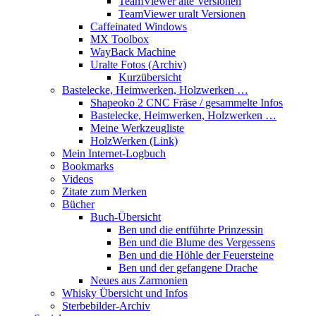
TeamViewer alte Versionen
TeamViewer uralt Versionen
Caffeinated Windows
MX Toolbox
WayBack Machine
Uralte Fotos (Archiv)
Kurzübersicht
Bastelecke, Heimwerken, Holzwerken …
Shapeoko 2 CNC Fräse / gesammelte Infos
Bastelecke, Heimwerken, Holzwerken …
Meine Werkzeugliste
HolzWerken (Link)
Mein Internet-Logbuch
Bookmarks
Videos
Zitate zum Merken
Bücher
Buch-Übersicht
Ben und die entführte Prinzessin
Ben und die Blume des Vergessens
Ben und die Höhle der Feuersteine
Ben und der gefangene Drache
Neues aus Zarmonien
Whisky Übersicht und Infos
Sterbebilder-Archiv