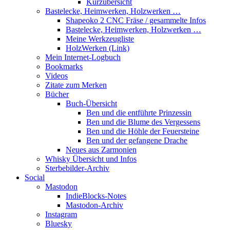
Kurzübersicht
Bastelecke, Heimwerken, Holzwerken …
Shapeoko 2 CNC Fräse / gesammelte Infos
Bastelecke, Heimwerken, Holzwerken …
Meine Werkzeugliste
HolzWerken (Link)
Mein Internet-Logbuch
Bookmarks
Videos
Zitate zum Merken
Bücher
Buch-Übersicht
Ben und die entführte Prinzessin
Ben und die Blume des Vergessens
Ben und die Höhle der Feuersteine
Ben und der gefangene Drache
Neues aus Zarmonien
Whisky Übersicht und Infos
Sterbebilder-Archiv
Social
Mastodon
IndieBlocks-Notes
Mastodon-Archiv
Instagram
Bluesky