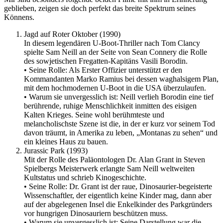
geblieben, zeigen sie doch perfekt das breite Spektrum seines
Könnens.
Jagd auf Roter Oktober (1990)
In diesem legendären U-Boot-Thriller nach Tom Clancy
spielte Sam Neill an der Seite von Sean Connery die Rolle
des sowjetischen Fregatten-Kapitäns Vasili Borodin.
• Seine Rolle: Als Erster Offizier unterstützt er den
Kommandanten Marko Ramius bei dessen waghalsigem Plan,
mit dem hochmodernen U-Boot in die USA überzulaufen.
• Warum sie unvergesslich ist: Neill verlieh Borodin eine tief
berührende, ruhige Menschlichkeit inmitten des eisigen
Kalten Krieges. Seine wohl berühmteste und
melancholischste Szene ist die, in der er kurz vor seinem Tod
davon träumt, in Amerika zu leben, „Montanas zu sehen“ und
ein kleines Haus zu bauen.
Jurassic Park (1993)
Mit der Rolle des Paläontologen Dr. Alan Grant in Steven
Spielbergs Meisterwerk erlangte Sam Neill weltweiten
Kultstatus und schrieb Kinogeschichte.
• Seine Rolle: Dr. Grant ist der raue, Dinosaurier-begeisterte
Wissenschaftler, der eigentlich keine Kinder mag, dann aber
auf der abgelegenen Insel die Enkelkinder des Parkgründers
vor hungrigen Dinosauriern beschützen muss.
• Warum sie unvergesslich ist: Seine Darstellung war die