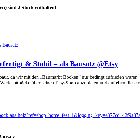
en) sind 2 Stück enthalten!
s Bausatz
fertigt & Stabil – als Bausatz @Etsy
gebaut, da wir mit den „Baumarkt-Böcken“ nur bedingt zufrieden waren
 Werkstattböcke über seinen Etsy-Shop anzubieten und auf eben diese w
stattbock-aus-holz?ref=shop_home_feat_1&logging_key=e377cd142f
Bausatz