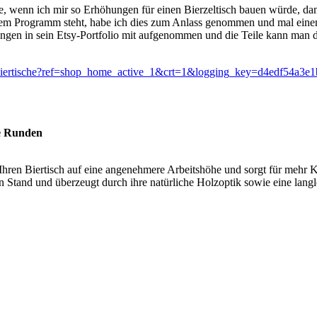
re, wenn ich mir so Erhöhungen für einen Bierzeltisch bauen würde, dam
dem Programm steht, habe ich dies zum Anlass genommen und mal einen
en in sein Etsy-Portfolio mit aufgenommen und die Teile kann man da
-fur-biertische?ref=shop_home_active_1&crt=1&logging_key=d4edf
ge Runden
hren Biertisch auf eine angenehmere Arbeitshöhe und sorgt für mehr K
en Stand und überzeugt durch ihre natürliche Holzoptik sowie eine lang