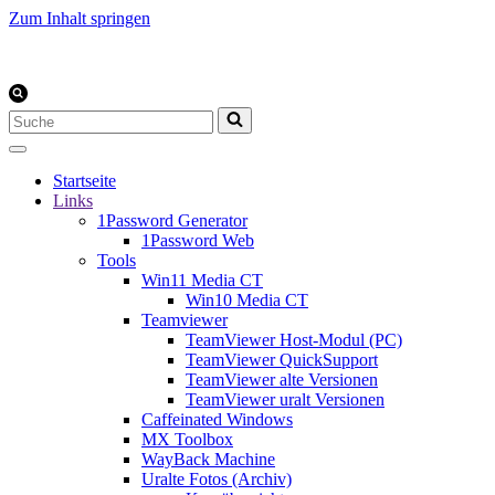
Zum Inhalt springen
Suchen
nach …
Startseite
Links
1Password Generator
1Password Web
Tools
Win11 Media CT
Win10 Media CT
Teamviewer
TeamViewer Host-Modul (PC)
TeamViewer QuickSupport
TeamViewer alte Versionen
TeamViewer uralt Versionen
Caffeinated Windows
MX Toolbox
WayBack Machine
Uralte Fotos (Archiv)