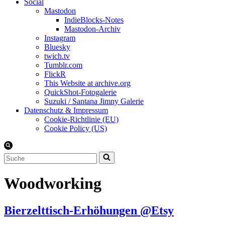
Social
Mastodon
IndieBlocks-Notes
Mastodon-Archiv
Instagram
Bluesky
twich.tv
Tumblr.com
FlickR
This Website at archive.org
QuickShot-Fotogalerie
Suzuki / Santana Jimny Galerie
Datenschutz & Impressum
Cookie-Richtlinie (EU)
Cookie Policy (US)
Suchen
nach …
Woodworking
Bierzelttisch-Erhöhungen @Etsy