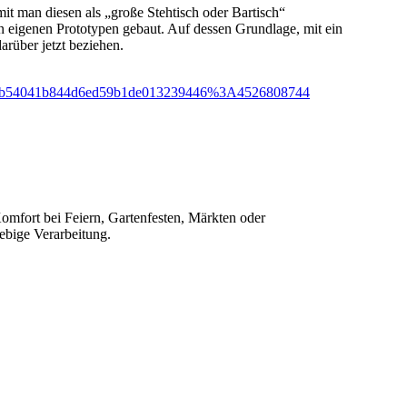
it man diesen als „große Stehtisch oder Bartisch“
 eigenen Prototypen gebaut. Auf dessen Grundlage, mit ein
rüber jetzt beziehen.
54a3e1b54041b844d6ed59b1de013239446%3A4526808744
omfort bei Feiern, Gartenfesten, Märkten oder
lebige Verarbeitung.