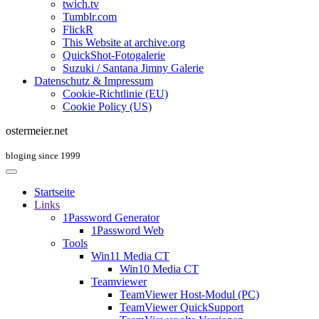
twich.tv
Tumblr.com
FlickR
This Website at archive.org
QuickShot-Fotogalerie
Suzuki / Santana Jimny Galerie
Datenschutz & Impressum
Cookie-Richtlinie (EU)
Cookie Policy (US)
ostermeier.net
bloging since 1999
Startseite
Links
1Password Generator
1Password Web
Tools
Win11 Media CT
Win10 Media CT
Teamviewer
TeamViewer Host-Modul (PC)
TeamViewer QuickSupport