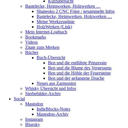
Kurzübersicht
Bastelecke, Heimwerken, Holzwerken …
Shapeoko 2 CNC Fräse / gesammelte Infos
Bastelecke, Heimwerken, Holzwerken …
Meine Werkzeugliste
HolzWerken (Link)
Mein Internet-Logbuch
Bookmarks
Videos
Zitate zum Merken
Bücher
Buch-Übersicht
Ben und die entführte Prinzessin
Ben und die Blume des Vergessens
Ben und die Höhle der Feuersteine
Ben und der gefangene Drache
Neues aus Zarmonien
Whisky Übersicht und Infos
Sterbebilder-Archiv
Social
Mastodon
IndieBlocks-Notes
Mastodon-Archiv
Instagram
Bluesky