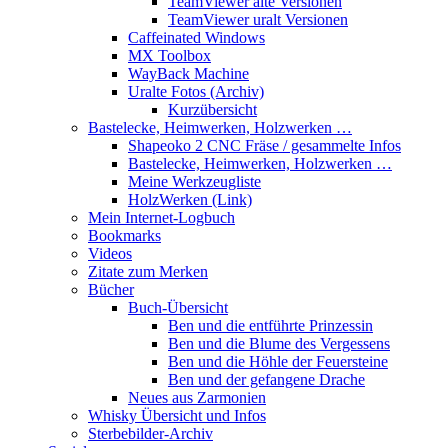
TeamViewer alte Versionen
TeamViewer uralt Versionen
Caffeinated Windows
MX Toolbox
WayBack Machine
Uralte Fotos (Archiv)
Kurzübersicht
Bastelecke, Heimwerken, Holzwerken …
Shapeoko 2 CNC Fräse / gesammelte Infos
Bastelecke, Heimwerken, Holzwerken …
Meine Werkzeugliste
HolzWerken (Link)
Mein Internet-Logbuch
Bookmarks
Videos
Zitate zum Merken
Bücher
Buch-Übersicht
Ben und die entführte Prinzessin
Ben und die Blume des Vergessens
Ben und die Höhle der Feuersteine
Ben und der gefangene Drache
Neues aus Zarmonien
Whisky Übersicht und Infos
Sterbebilder-Archiv