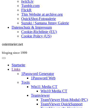
twich.tv
Tumblr.com
FlickR
This Website at archive.org
QuickShot-Fotogalerie
Suzuki / Santana Jimny Galerie
Datenschutz & Impressum
Cookie-Richtlinie (EU)
Cookie Policy (US)
ostermeier.net
bloging since 1999
Startseite
Links
1Password Generator
1Password Web
Tools
Win11 Media CT
Win10 Media CT
Teamviewer
TeamViewer Host-Modul (PC)
TeamViewer QuickSupport