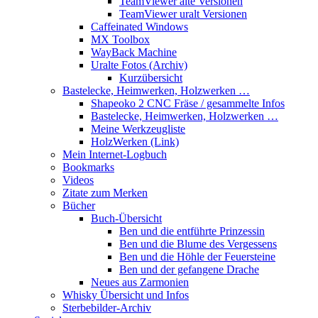
TeamViewer alte Versionen
TeamViewer uralt Versionen
Caffeinated Windows
MX Toolbox
WayBack Machine
Uralte Fotos (Archiv)
Kurzübersicht
Bastelecke, Heimwerken, Holzwerken …
Shapeoko 2 CNC Fräse / gesammelte Infos
Bastelecke, Heimwerken, Holzwerken …
Meine Werkzeugliste
HolzWerken (Link)
Mein Internet-Logbuch
Bookmarks
Videos
Zitate zum Merken
Bücher
Buch-Übersicht
Ben und die entführte Prinzessin
Ben und die Blume des Vergessens
Ben und die Höhle der Feuersteine
Ben und der gefangene Drache
Neues aus Zarmonien
Whisky Übersicht und Infos
Sterbebilder-Archiv