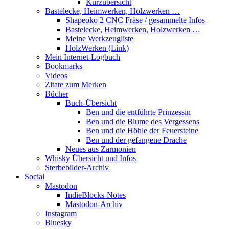
Kurzübersicht
Bastelecke, Heimwerken, Holzwerken …
Shapeoko 2 CNC Fräse / gesammelte Infos
Bastelecke, Heimwerken, Holzwerken …
Meine Werkzeugliste
HolzWerken (Link)
Mein Internet-Logbuch
Bookmarks
Videos
Zitate zum Merken
Bücher
Buch-Übersicht
Ben und die entführte Prinzessin
Ben und die Blume des Vergessens
Ben und die Höhle der Feuersteine
Ben und der gefangene Drache
Neues aus Zarmonien
Whisky Übersicht und Infos
Sterbebilder-Archiv
Social
Mastodon
IndieBlocks-Notes
Mastodon-Archiv
Instagram
Bluesky