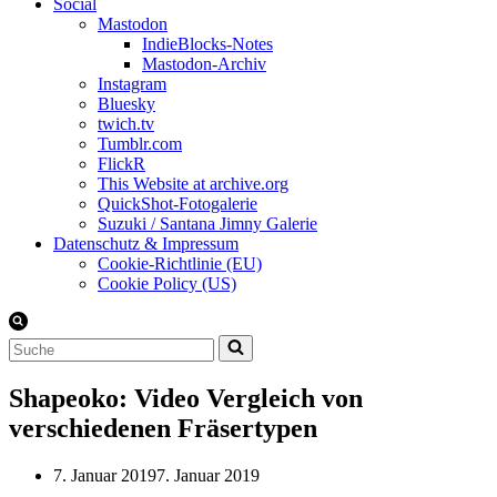
Social
Mastodon
IndieBlocks-Notes
Mastodon-Archiv
Instagram
Bluesky
twich.tv
Tumblr.com
FlickR
This Website at archive.org
QuickShot-Fotogalerie
Suzuki / Santana Jimny Galerie
Datenschutz & Impressum
Cookie-Richtlinie (EU)
Cookie Policy (US)
Suchen
nach …
Shapeoko: Video Vergleich von
verschiedenen Fräsertypen
7. Januar 2019
7. Januar 2019