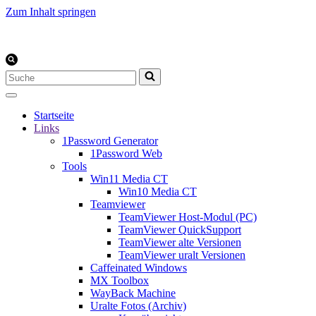
Zum Inhalt springen
Suchen
nach …
Startseite
Links
1Password Generator
1Password Web
Tools
Win11 Media CT
Win10 Media CT
Teamviewer
TeamViewer Host-Modul (PC)
TeamViewer QuickSupport
TeamViewer alte Versionen
TeamViewer uralt Versionen
Caffeinated Windows
MX Toolbox
WayBack Machine
Uralte Fotos (Archiv)