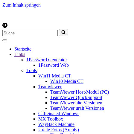
Zum Inhalt springen
Suchen
nach …
Startseite
Links
1Password Generator
1Password Web
Tools
Win11 Media CT
Win10 Media CT
Teamviewer
TeamViewer Host-Modul (PC)
TeamViewer QuickSupport
TeamViewer alte Versionen
TeamViewer uralt Versionen
Caffeinated Windows
MX Toolbox
WayBack Machine
Uralte Fotos (Archiv)