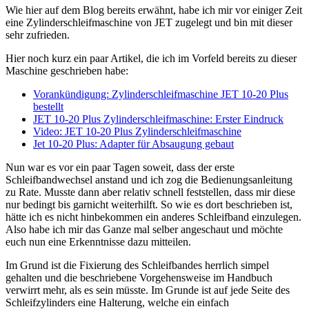
Wie hier auf dem Blog bereits erwähnt, habe ich mir vor einiger Zeit
eine Zylinderschleifmaschine von JET zugelegt und bin mit dieser
sehr zufrieden.
Hier noch kurz ein paar Artikel, die ich im Vorfeld bereits zu dieser
Maschine geschrieben habe:
Vorankündigung: Zylinderschleifmaschine JET 10-20 Plus
bestellt
JET 10-20 Plus Zylinderschleifmaschine: Erster Eindruck
Video: JET 10-20 Plus Zylinderschleifmaschine
Jet 10-20 Plus: Adapter für Absaugung gebaut
Nun war es vor ein paar Tagen soweit, dass der erste
Schleifbandwechsel anstand und ich zog die Bedienungsanleitung
zu Rate. Musste dann aber relativ schnell feststellen, dass mir diese
nur bedingt bis garnicht weiterhilft. So wie es dort beschrieben ist,
hätte ich es nicht hinbekommen ein anderes Schleifband einzulegen.
Also habe ich mir das Ganze mal selber angeschaut und möchte
euch nun eine Erkenntnisse dazu mitteilen.
Im Grund ist die Fixierung des Schleifbandes herrlich simpel
gehalten und die beschriebene Vorgehensweise im Handbuch
verwirrt mehr, als es sein müsste. Im Grunde ist auf jede Seite des
Schleifzylinders eine Halterung, welche ein einfach