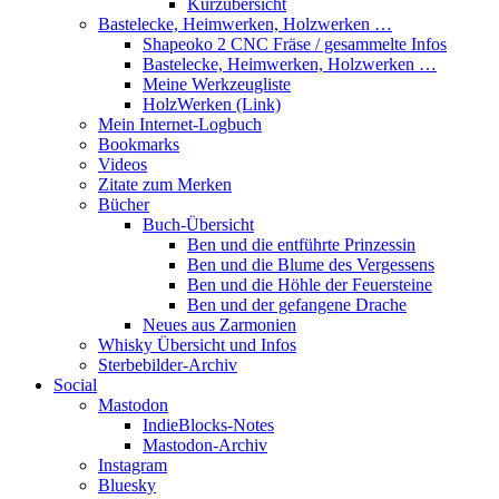
Kurzübersicht
Bastelecke, Heimwerken, Holzwerken …
Shapeoko 2 CNC Fräse / gesammelte Infos
Bastelecke, Heimwerken, Holzwerken …
Meine Werkzeugliste
HolzWerken (Link)
Mein Internet-Logbuch
Bookmarks
Videos
Zitate zum Merken
Bücher
Buch-Übersicht
Ben und die entführte Prinzessin
Ben und die Blume des Vergessens
Ben und die Höhle der Feuersteine
Ben und der gefangene Drache
Neues aus Zarmonien
Whisky Übersicht und Infos
Sterbebilder-Archiv
Social
Mastodon
IndieBlocks-Notes
Mastodon-Archiv
Instagram
Bluesky