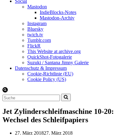
Social
Mastodon
IndieBlocks-Notes
Mastodon-Archiv
Instagram
Bluesky
twich.tv
Tumblr.com
FlickR
This Website at archive.org
QuickShot-Fotogalerie
Suzuki / Santana Jimny Galerie
Datenschutz & Impressum
Cookie-Richtlinie (EU)
Cookie Policy (US)
Suchen
nach …
Jet Zylinderschleifmaschine 10-20:
Wechsel des Schleifpapiers
27. März 2018
27. März 2018