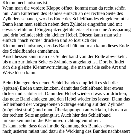
Klemmmechanismus ist.
Wenn man die vordere Klappe öffnet, kommt man da recht schön
hin. Zum Entfernen des Bandes einfach an der rechten Seite des
Zylinders schauen, wo das Ende des Schleifbandes eingeklemmt ist.
Dann kann man seitlich neben dem Zylinder eingreifen und mit
etwas Gefühl und Fingerspitzengefühl ertastet man eine Aussparung
und drin befindet sich ein kleiner Hebel. Diesen kann man sehr
einfach "nach vorne" drücken und so löst sich der
Klemmmechanismus, der das Band hält und man kann dieses Ende
des Schleifbandes entnehmen.
Anschliessen kann man das Schleifband von der Rolle abwickeln,
bis man zur linken Seite es Zylinders angelangt ist. Dort befindet
sich die gleiche Klemmvorrichtung, die man auf die selbe Art und
Weise lösen kann.
Beim Einlegen des neuen Schleifbandes empfiehlt es sich die
(spitzen) Enden umzuknicken, damit das Schleifband hier etwas
dicker und stabiler ist. Dann den Hebel wieder etwas vor drücken,
das neue Band einlegen und den Hebel wieder los lassen. Dann das
Schleifband der vorgegebenen Schräge entlang auf den Zylinder
(möglichst straff) und ohne Überlappungen aufwickeln, bis man an
der rechten Seite angelangt ist. Auch hier das Schleifband
umknicken und in die Klemmvorrichtung einführen.
Es kann sein, dass dass ihr die Spannung des Bandes etwas
nachjustieren müsst und dazu die Wicklung des Bandes nachbessert