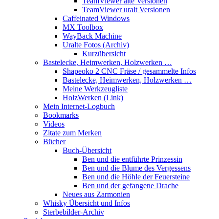
TeamViewer alte Versionen
TeamViewer uralt Versionen
Caffeinated Windows
MX Toolbox
WayBack Machine
Uralte Fotos (Archiv)
Kurzübersicht
Bastelecke, Heimwerken, Holzwerken …
Shapeoko 2 CNC Fräse / gesammelte Infos
Bastelecke, Heimwerken, Holzwerken …
Meine Werkzeugliste
HolzWerken (Link)
Mein Internet-Logbuch
Bookmarks
Videos
Zitate zum Merken
Bücher
Buch-Übersicht
Ben und die entführte Prinzessin
Ben und die Blume des Vergessens
Ben und die Höhle der Feuersteine
Ben und der gefangene Drache
Neues aus Zarmonien
Whisky Übersicht und Infos
Sterbebilder-Archiv