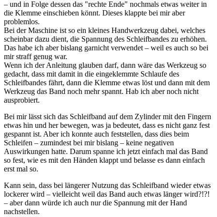
– und in Folge dessen das "rechte Ende" nochmals etwas weiter in
die Klemme einschieben könnt. Dieses klappte bei mir aber
problemlos.
Bei der Maschine ist so ein kleines Handwerkzeug dabei, welches
scheinbar dazu dient, die Spannung des Schleifbandes zu erhöhen.
Das habe ich aber bislang garnicht verwendet – weil es auch so bei
mir straff genug war.
Wenn ich der Anleitung glauben darf, dann wäre das Werkzeug so
gedacht, dass mit damit in die eingeklemmte Schlaufe des
Schleifbandes fährt, dann die Klemme etwas löst und dann mit dem
Werkzeug das Band noch mehr spannt. Hab ich aber noch nicht
ausprobiert.
Bei mir lässt sich das Schleifband auf dem Zylinder mit den Fingern
etwas hin und her bewegen, was ja bedeutet, dass es nicht ganz fest
gespannt ist. Aber ich konnte auch feststellen, dass dies beim
Schleifen – zumindest bei mir bislang – keine negativen
Auswirkungen hatte. Darum spanne ich jetzt einfach mal das Band
so fest, wie es mit den Händen klappt und belasse es dann einfach
erst mal so.
Kann sein, dass bei längerer Nutzung das Schleifband wieder etwas
lockerer wird – vielleicht weil das Band auch etwas länger wird?!?!
– aber dann würde ich auch nur die Spannung mit der Hand
nachstellen.