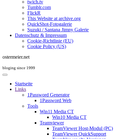
twich.tv
Tumblr.com
FlickR
This Website at archive.org
QuickShot-Fotogalerie
Suzuki / Santana Jimny Galerie
Datenschutz & Impressum
Cookie-Richtlinie (EU)
Cookie Policy (US)
ostermeier.net
bloging since 1999
Startseite
Links
1Password Generator
1Password Web
Tools
Win11 Media CT
Win10 Media CT
Teamviewer
TeamViewer Host-Modul (PC)
TeamViewer QuickSupport