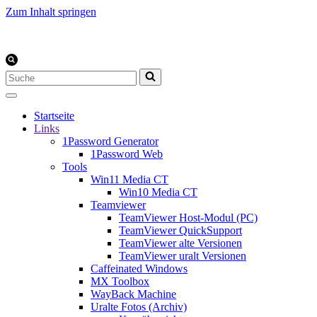
Zum Inhalt springen
Suchen
nach …
Startseite
Links
1Password Generator
1Password Web
Tools
Win11 Media CT
Win10 Media CT
Teamviewer
TeamViewer Host-Modul (PC)
TeamViewer QuickSupport
TeamViewer alte Versionen
TeamViewer uralt Versionen
Caffeinated Windows
MX Toolbox
WayBack Machine
Uralte Fotos (Archiv)