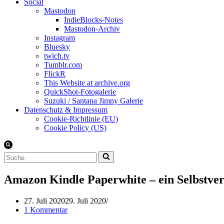
Social
Mastodon
IndieBlocks-Notes
Mastodon-Archiv
Instagram
Bluesky
twich.tv
Tumblr.com
FlickR
This Website at archive.org
QuickShot-Fotogalerie
Suzuki / Santana Jimny Galerie
Datenschutz & Impressum
Cookie-Richtlinie (EU)
Cookie Policy (US)
Suchen
nach …
Amazon Kindle Paperwhite – ein Selbstve
27. Juli 2020
29. Juli 2020
1 Kommentar