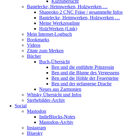
Kurzübersicht
Bastelecke, Heimwerken, Holzwerken …
Shapeoko 2 CNC Fräse / gesammelte Infos
Bastelecke, Heimwerken, Holzwerken …
Meine Werkzeugliste
HolzWerken (Link)
Mein Internet-Logbuch
Bookmarks
Videos
Zitate zum Merken
Bücher
Buch-Übersicht
Ben und die entführte Prinzessin
Ben und die Blume des Vergessens
Ben und die Höhle der Feuersteine
Ben und der gefangene Drache
Neues aus Zarmonien
Whisky Übersicht und Infos
Sterbebilder-Archiv
Social
Mastodon
IndieBlocks-Notes
Mastodon-Archiv
Instagram
Bluesky