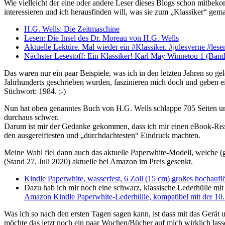
Wie vielleicht der eine oder andere Leser dieses Blogs schon mitbek
interessieren und ich herausfinden will, was sie zum „Klassiker“ gema
H.G. Wells: Die Zeitmaschine
Lesen: Die Insel des Dr. Moreau von H.G. Wells
Aktuelle Lektüre. Mal wieder ein #Klassiker. #julesverne #les
Nächster Lesestoff: Ein Klassiker! Karl May Winnetou 1 (Ba
Das waren nur ein paar Beispiele, was ich in den letzten Jahren so ge
Jahrhunderts geschrieben wurden, faszinieren mich doch und geben ein
Stichwort: 1984. ;-)
Nun hat oben genanntes Buch von H.G. Wells schlappe 705 Seiten und
durchaus schwer.
Darum ist mir der Gedanke gekommen, dass ich mir einen eBook-Rea
den ausgereiftesten und „durchdachtesten“ Eindruck machten.
Meine Wahl fiel dann auch das aktuelle Paperwhite-Modell, welche (gl
(Stand 27. Juli 2020) aktuelle bei Amazon im Preis gesenkt.
Kindle Paperwhite, wasserfest, 6 Zoll (15 cm) großes hochauf
Dazu hab ich mir noch eine schwarz, klassische Lederhülle mit 
Amazon Kindle Paperwhite-Lederhülle, kompatibel mit der 10.
Was ich so nach den ersten Tagen sagen kann, ist dass mit das Gerät 
möchte das jetzt noch ein paar Wochen/Bücher auf mich wirklich lass