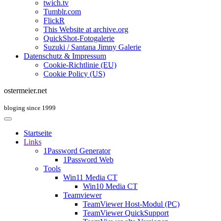
twich.tv
Tumblr.com
FlickR
This Website at archive.org
QuickShot-Fotogalerie
Suzuki / Santana Jimny Galerie
Datenschutz & Impressum
Cookie-Richtlinie (EU)
Cookie Policy (US)
ostermeier.net
bloging since 1999
Startseite
Links
1Password Generator
1Password Web
Tools
Win11 Media CT
Win10 Media CT
Teamviewer
TeamViewer Host-Modul (PC)
TeamViewer QuickSupport