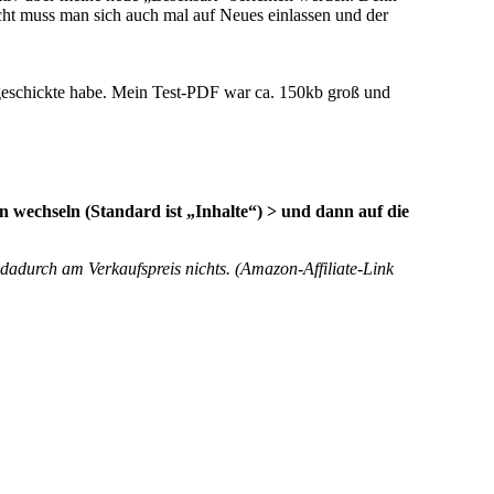
cht muss man sich auch mal auf Neues einlassen und der
 geschickte habe. Mein Test-PDF war ca. 150kb groß und
 wechseln (Standard ist „Inhalte“) > und dann auf die
dadurch am Verkaufspreis nichts. (Amazon-Affiliate-Link