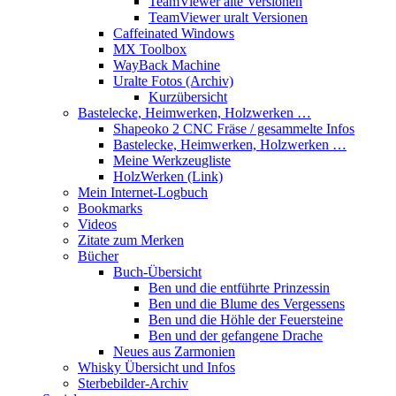
TeamViewer alte Versionen
TeamViewer uralt Versionen
Caffeinated Windows
MX Toolbox
WayBack Machine
Uralte Fotos (Archiv)
Kurzübersicht
Bastelecke, Heimwerken, Holzwerken …
Shapeoko 2 CNC Fräse / gesammelte Infos
Bastelecke, Heimwerken, Holzwerken …
Meine Werkzeugliste
HolzWerken (Link)
Mein Internet-Logbuch
Bookmarks
Videos
Zitate zum Merken
Bücher
Buch-Übersicht
Ben und die entführte Prinzessin
Ben und die Blume des Vergessens
Ben und die Höhle der Feuersteine
Ben und der gefangene Drache
Neues aus Zarmonien
Whisky Übersicht und Infos
Sterbebilder-Archiv