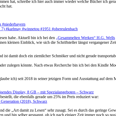
ommen hat, schreibe ich hier auch immer wieder welche Bücher ich gerad
cht hat.
en #niederbayern
nd 7) #karlmay #winnetou #1951 #obereulenbach
lesen habe. Aktuell bin ich bei den
„Gesammelten Werken“ H.G. Wells
en kleinen Einblick, wie sich die Schriftsteller längst vergangener Ze
 ist damit doch ein ziemlicher Schmöker und nicht gerade transportab
der zulegen könnte. Nach etwas Recherche bin ich bei den Kindle Mo
aube ich) seit 2018 in seiner jetzigen Form und Ausstattung auf dem Ma
lösendes Display, 8 GB – mit Spezialangeboten – Schwarz
bestellt, die ebenfalls gerade um 25% im Preis reduziert war:
 Generation (2018), Schwarz
und die „Art damit zu Lesen“ sehr zusagt. Sei es durch das geringe Gew
en und bin selber gespannt, ob ich nach einiger Zeit immer noch so po