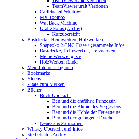
TeamViewer alte Versionen
TeamViewer uralt Versionen
Caffeinated Windows
MX Toolbox
WayBack Machine
Uralte Fotos (Archiv)
Kurzübersicht
Bastelecke, Heimwerken, Holzwerken …
Shapeoko 2 CNC Fräse / gesammelte Infos
Bastelecke, Heimwerken, Holzwerken …
Meine Werkzeugliste
HolzWerken (Link)
Mein Internet-Logbuch
Bookmarks
Videos
Zitate zum Merken
Bücher
Buch-Übersicht
Ben und die entführte Prinzessin
Ben und die Blume des Vergessens
Ben und die Höhle der Feuersteine
Ben und der gefangene Drache
Neues aus Zarmonien
Whisky Übersicht und Infos
Sterbebilder-Archiv