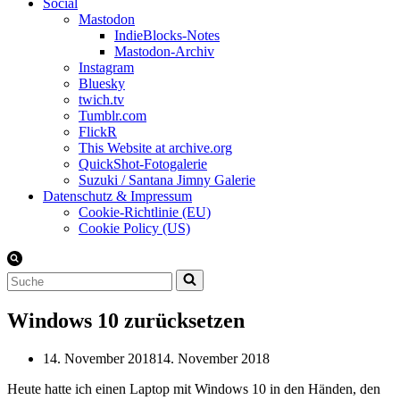
Social
Mastodon
IndieBlocks-Notes
Mastodon-Archiv
Instagram
Bluesky
twich.tv
Tumblr.com
FlickR
This Website at archive.org
QuickShot-Fotogalerie
Suzuki / Santana Jimny Galerie
Datenschutz & Impressum
Cookie-Richtlinie (EU)
Cookie Policy (US)
Suchen
nach …
Windows 10 zurücksetzen
14. November 2018
14. November 2018
Heute hatte ich einen Laptop mit Windows 10 in den Händen, den