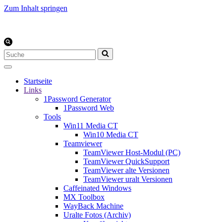
Zum Inhalt springen
Suchen
nach …
Startseite
Links
1Password Generator
1Password Web
Tools
Win11 Media CT
Win10 Media CT
Teamviewer
TeamViewer Host-Modul (PC)
TeamViewer QuickSupport
TeamViewer alte Versionen
TeamViewer uralt Versionen
Caffeinated Windows
MX Toolbox
WayBack Machine
Uralte Fotos (Archiv)