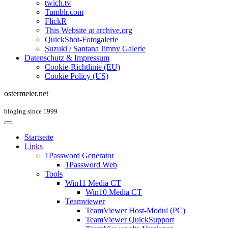
twich.tv
Tumblr.com
FlickR
This Website at archive.org
QuickShot-Fotogalerie
Suzuki / Santana Jimny Galerie
Datenschutz & Impressum
Cookie-Richtlinie (EU)
Cookie Policy (US)
ostermeier.net
bloging since 1999
Startseite
Links
1Password Generator
1Password Web
Tools
Win11 Media CT
Win10 Media CT
Teamviewer
TeamViewer Host-Modul (PC)
TeamViewer QuickSupport