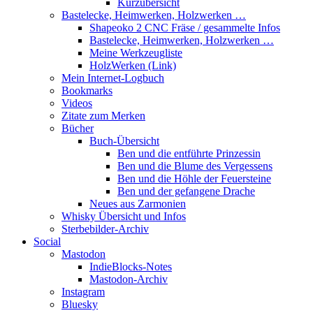
Kurzübersicht
Bastelecke, Heimwerken, Holzwerken …
Shapeoko 2 CNC Fräse / gesammelte Infos
Bastelecke, Heimwerken, Holzwerken …
Meine Werkzeugliste
HolzWerken (Link)
Mein Internet-Logbuch
Bookmarks
Videos
Zitate zum Merken
Bücher
Buch-Übersicht
Ben und die entführte Prinzessin
Ben und die Blume des Vergessens
Ben und die Höhle der Feuersteine
Ben und der gefangene Drache
Neues aus Zarmonien
Whisky Übersicht und Infos
Sterbebilder-Archiv
Social
Mastodon
IndieBlocks-Notes
Mastodon-Archiv
Instagram
Bluesky