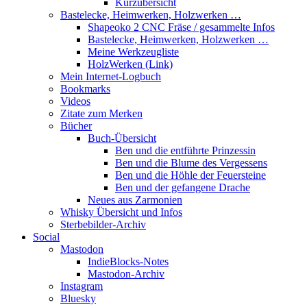
Kurzübersicht
Bastelecke, Heimwerken, Holzwerken …
Shapeoko 2 CNC Fräse / gesammelte Infos
Bastelecke, Heimwerken, Holzwerken …
Meine Werkzeugliste
HolzWerken (Link)
Mein Internet-Logbuch
Bookmarks
Videos
Zitate zum Merken
Bücher
Buch-Übersicht
Ben und die entführte Prinzessin
Ben und die Blume des Vergessens
Ben und die Höhle der Feuersteine
Ben und der gefangene Drache
Neues aus Zarmonien
Whisky Übersicht und Infos
Sterbebilder-Archiv
Social
Mastodon
IndieBlocks-Notes
Mastodon-Archiv
Instagram
Bluesky