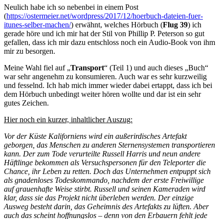
Neulich habe ich so nebenbei in einem Post
(
https://ostermeier.net/wordpress/2017/12/hoerbuch-dateien-fuer-
itunes-selber-machen/
) erwähnt, welches Hörbuch (
Flug 39
) ich
gerade höre und ich mir hat der Stil von Phillip P. Peterson so gut
gefallen, dass ich mir dazu entschloss noch ein Audio-Book von ihm
mir zu besorgen.
Meine Wahl fiel auf „
Transport
“ (Teil 1) und auch dieses „Buch“
war sehr angenehm zu konsumieren. Auch war es sehr kurzweilig
und fesselnd. Ich hab mich immer wieder dabei ertappt, dass ich bei
dem Hörbuch unbedingt weiter hören wollte und dar ist ein sehr
gutes Zeichen.
Hier noch ein kurzer, inhaltlicher Auszug:
Vor der Küste Kaliforniens wird ein außerirdisches Artefakt
geborgen, das Menschen zu anderen Sternensystemen transportieren
kann. Der zum Tode verurteilte Russell Harris und neun andere
Häftlinge bekommen als Versuchspersonen für den Teleporter die
Chance, ihr Leben zu retten. Doch das Unternehmen entpuppt sich
als gnadenloses Todeskommando, nachdem der erste Freiwillige
auf grauenhafte Weise stirbt. Russell und seinen Kameraden wird
klar, dass sie das Projekt nicht überleben werden. Der einzige
Ausweg besteht darin, das Geheimnis des Artefakts zu lüften. Aber
auch das scheint hoffnungslos – denn von den Erbauern fehlt jede