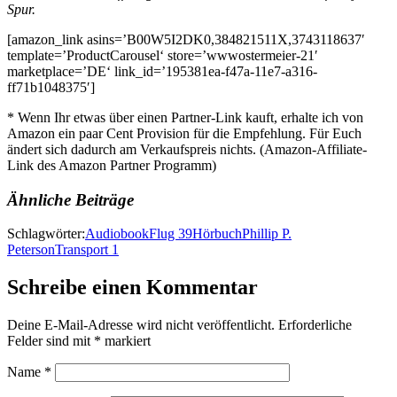
Spur.
[amazon_link asins=’B00W5I2DK0,384821511X,3743118637′
template=’ProductCarousel‘ store=’wwwostermeier-21′
marketplace=’DE‘ link_id=’195381ea-f47a-11e7-a316-
ff71b1048375′]
* Wenn Ihr etwas über einen Partner-Link kauft, erhalte ich von
Amazon ein paar Cent Provision für die Empfehlung. Für Euch
ändert sich dadurch am Verkaufspreis nichts. (Amazon-Affiliate-
Link des Amazon Partner Programm)
Ähnliche Beiträge
Schlagwörter:
Audiobook
Flug 39
Hörbuch
Phillip P.
Peterson
Transport 1
Schreibe einen Kommentar
Deine E-Mail-Adresse wird nicht veröffentlicht.
Erforderliche
Felder sind mit
*
markiert
Name
*