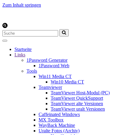
Zum Inhalt springen
Suchen
nach …
Startseite
Links
1Password Generator
1Password Web
Tools
Win11 Media CT
Win10 Media CT
Teamviewer
TeamViewer Host-Modul (PC)
TeamViewer QuickSupport
TeamViewer alte Versionen
TeamViewer uralt Versionen
Caffeinated Windows
MX Toolbox
WayBack Machine
Uralte Fotos (Archiv)