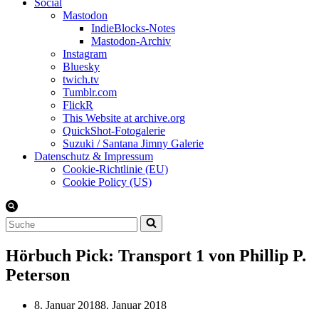
Social
Mastodon
IndieBlocks-Notes
Mastodon-Archiv
Instagram
Bluesky
twich.tv
Tumblr.com
FlickR
This Website at archive.org
QuickShot-Fotogalerie
Suzuki / Santana Jimny Galerie
Datenschutz & Impressum
Cookie-Richtlinie (EU)
Cookie Policy (US)
Suchen
nach …
Hörbuch Pick: Transport 1 von Phillip P.
Peterson
8. Januar 2018
8. Januar 2018