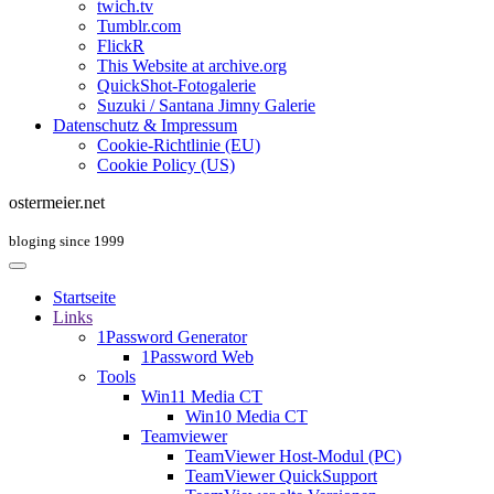
twich.tv
Tumblr.com
FlickR
This Website at archive.org
QuickShot-Fotogalerie
Suzuki / Santana Jimny Galerie
Datenschutz & Impressum
Cookie-Richtlinie (EU)
Cookie Policy (US)
ostermeier.net
bloging since 1999
Startseite
Links
1Password Generator
1Password Web
Tools
Win11 Media CT
Win10 Media CT
Teamviewer
TeamViewer Host-Modul (PC)
TeamViewer QuickSupport