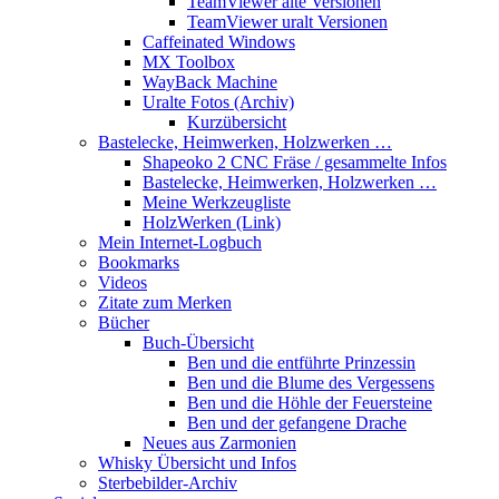
TeamViewer alte Versionen
TeamViewer uralt Versionen
Caffeinated Windows
MX Toolbox
WayBack Machine
Uralte Fotos (Archiv)
Kurzübersicht
Bastelecke, Heimwerken, Holzwerken …
Shapeoko 2 CNC Fräse / gesammelte Infos
Bastelecke, Heimwerken, Holzwerken …
Meine Werkzeugliste
HolzWerken (Link)
Mein Internet-Logbuch
Bookmarks
Videos
Zitate zum Merken
Bücher
Buch-Übersicht
Ben und die entführte Prinzessin
Ben und die Blume des Vergessens
Ben und die Höhle der Feuersteine
Ben und der gefangene Drache
Neues aus Zarmonien
Whisky Übersicht und Infos
Sterbebilder-Archiv