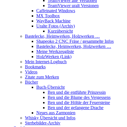
TeamViewer alte Versionen
TeamViewer uralt Versionen
Caffeinated Windows
MX Toolbox
WayBack Machine
Uralte Fotos (Archiv)
Kurzübersicht
Bastelecke, Heimwerken, Holzwerken …
Shapeoko 2 CNC Fräse / gesammelte Infos
Bastelecke, Heimwerken, Holzwerken …
Meine Werkzeugliste
HolzWerken (Link)
Mein Internet-Logbuch
Bookmarks
Videos
Zitate zum Merken
Bücher
Buch-Übersicht
Ben und die entführte Prinzessin
Ben und die Blume des Vergessens
Ben und die Höhle der Feuersteine
Ben und der gefangene Drache
Neues aus Zarmonien
Whisky Übersicht und Infos
Sterbebilder-Archiv