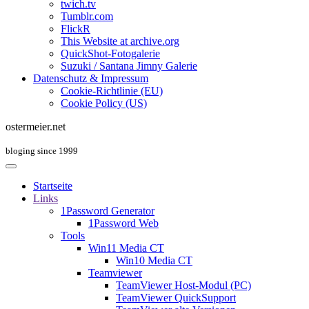
twich.tv
Tumblr.com
FlickR
This Website at archive.org
QuickShot-Fotogalerie
Suzuki / Santana Jimny Galerie
Datenschutz & Impressum
Cookie-Richtlinie (EU)
Cookie Policy (US)
ostermeier.net
bloging since 1999
Startseite
Links
1Password Generator
1Password Web
Tools
Win11 Media CT
Win10 Media CT
Teamviewer
TeamViewer Host-Modul (PC)
TeamViewer QuickSupport