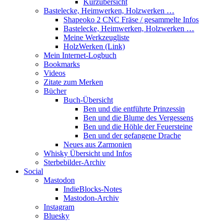
Kurzübersicht
Bastelecke, Heimwerken, Holzwerken …
Shapeoko 2 CNC Fräse / gesammelte Infos
Bastelecke, Heimwerken, Holzwerken …
Meine Werkzeugliste
HolzWerken (Link)
Mein Internet-Logbuch
Bookmarks
Videos
Zitate zum Merken
Bücher
Buch-Übersicht
Ben und die entführte Prinzessin
Ben und die Blume des Vergessens
Ben und die Höhle der Feuersteine
Ben und der gefangene Drache
Neues aus Zarmonien
Whisky Übersicht und Infos
Sterbebilder-Archiv
Social
Mastodon
IndieBlocks-Notes
Mastodon-Archiv
Instagram
Bluesky