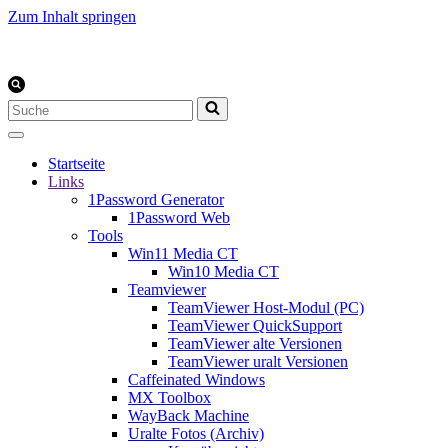
Zum Inhalt springen
Suchen
nach …
Startseite
Links
1Password Generator
1Password Web
Tools
Win11 Media CT
Win10 Media CT
Teamviewer
TeamViewer Host-Modul (PC)
TeamViewer QuickSupport
TeamViewer alte Versionen
TeamViewer uralt Versionen
Caffeinated Windows
MX Toolbox
WayBack Machine
Uralte Fotos (Archiv)