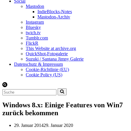
Social
Mastodon
IndieBlocks-Notes
Mastodon-Archiv
Instagram
Bluesky
twich.tv
Tumblr.com
FlickR
This Website at archive.org
QuickShot-Fotogalerie
Suzuki / Santana Jimny Galerie
Datenschutz & Impressum
Cookie-Richtlinie (EU)
Cookie Policy (US)
Suchen
nach …
Windows 8.x: Einige Features von Win7
zurück bekommen
29. Januar 2014
29. Januar 2020