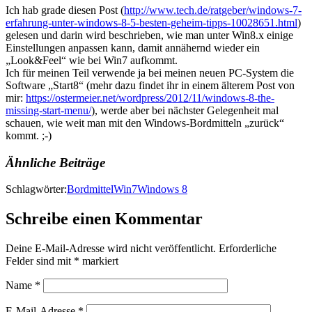
Ich hab grade diesen Post (
http://www.tech.de/ratgeber/windows-7-
erfahrung-unter-windows-8-5-besten-geheim-tipps-10028651.html
)
gelesen und darin wird beschrieben, wie man unter Win8.x einige
Einstellungen anpassen kann, damit annähernd wieder ein
„Look&Feel“ wie bei Win7 aufkommt.
Ich für meinen Teil verwende ja bei meinen neuen PC-System die
Software „Start8“ (mehr dazu findet ihr in einem älterem Post von
mir:
https://ostermeier.net/wordpress/2012/11/windows-8-the-
missing-start-menu/
), werde aber bei nächster Gelegenheit mal
schauen, wie weit man mit den Windows-Bordmitteln „zurück“
kommt. ;-)
Ähnliche Beiträge
Schlagwörter:
Bordmittel
Win7
Windows 8
Schreibe einen Kommentar
Deine E-Mail-Adresse wird nicht veröffentlicht.
Erforderliche
Felder sind mit
*
markiert
Name
*
E-Mail-Adresse
*