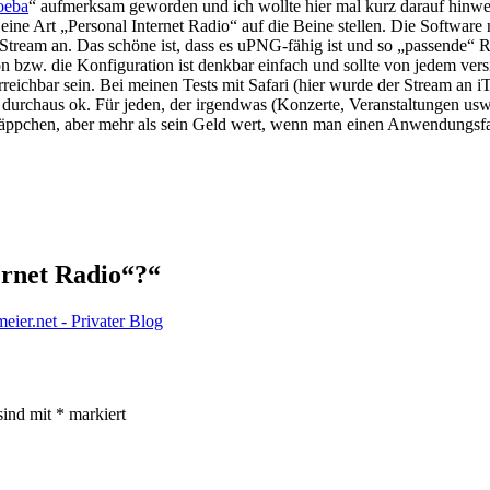
oeba
“ aufmerksam geworden und ich wollte hier mal kurz darauf hinwe
eine Art „Personal Internet Radio“ auf die Beine stellen. Die Softwa
Stream an. Das schöne ist, dass es uPNG-fähig ist und so „passende“ R
ion bzw. die Konfiguration ist denkbar einfach und sollte von jedem ver
reichbar sein. Bei meinen Tests mit Safari (hier wurde der Stream an i
durchaus ok. Für jeden, der irgendwas (Konzerte, Veranstaltungen usw.)
äppchen, aber mehr als sein Geld wert, wenn man einen Anwendungsfall
ernet Radio“?“
ier.net - Privater Blog
sind mit
*
markiert