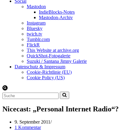
Social
Mastodon
IndieBlocks-Notes
Mastodon-Archiv
Instagram
Bluesky
twich.tv
Tumblr.com
FlickR
This Website at archive.org
QuickShot-Fotogalerie
Suzuki / Santana Jimny Galerie
Datenschutz & Impressum
Cookie-Richtlinie (EU)
Cookie Policy (US)
Suchen
nach …
Nicecast: „Personal Internet Radio“?
9. September 2011
1 Kommentar