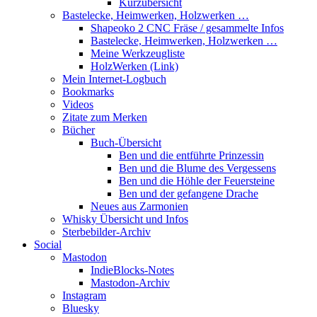
Kurzübersicht
Bastelecke, Heimwerken, Holzwerken …
Shapeoko 2 CNC Fräse / gesammelte Infos
Bastelecke, Heimwerken, Holzwerken …
Meine Werkzeugliste
HolzWerken (Link)
Mein Internet-Logbuch
Bookmarks
Videos
Zitate zum Merken
Bücher
Buch-Übersicht
Ben und die entführte Prinzessin
Ben und die Blume des Vergessens
Ben und die Höhle der Feuersteine
Ben und der gefangene Drache
Neues aus Zarmonien
Whisky Übersicht und Infos
Sterbebilder-Archiv
Social
Mastodon
IndieBlocks-Notes
Mastodon-Archiv
Instagram
Bluesky