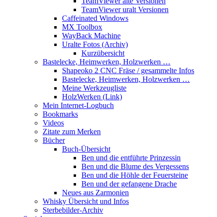
TeamViewer alte Versionen
TeamViewer uralt Versionen
Caffeinated Windows
MX Toolbox
WayBack Machine
Uralte Fotos (Archiv)
Kurzübersicht
Bastelecke, Heimwerken, Holzwerken …
Shapeoko 2 CNC Fräse / gesammelte Infos
Bastelecke, Heimwerken, Holzwerken …
Meine Werkzeugliste
HolzWerken (Link)
Mein Internet-Logbuch
Bookmarks
Videos
Zitate zum Merken
Bücher
Buch-Übersicht
Ben und die entführte Prinzessin
Ben und die Blume des Vergessens
Ben und die Höhle der Feuersteine
Ben und der gefangene Drache
Neues aus Zarmonien
Whisky Übersicht und Infos
Sterbebilder-Archiv