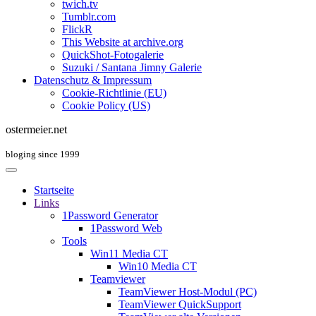
twich.tv
Tumblr.com
FlickR
This Website at archive.org
QuickShot-Fotogalerie
Suzuki / Santana Jimny Galerie
Datenschutz & Impressum
Cookie-Richtlinie (EU)
Cookie Policy (US)
ostermeier.net
bloging since 1999
Startseite
Links
1Password Generator
1Password Web
Tools
Win11 Media CT
Win10 Media CT
Teamviewer
TeamViewer Host-Modul (PC)
TeamViewer QuickSupport