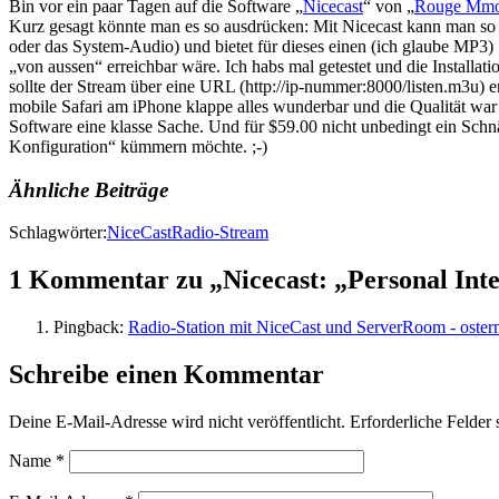
Bin vor ein paar Tagen auf die Software „
Nicecast
“ von „
Rouge Mm
Kurz gesagt könnte man es so ausdrücken: Mit Nicecast kann man so 
oder das System-Audio) und bietet für dieses einen (ich glaube MP3) 
„von aussen“ erreichbar wäre. Ich habs mal getestet und die Installat
sollte der Stream über eine URL (http://ip-nummer:8000/listen.m3u) er
mobile Safari am iPhone klappe alles wunderbar und die Qualität war 
Software eine klasse Sache. Und für $59.00 nicht unbedingt ein Schn
Konfiguration“ kümmern möchte. ;-)
Ähnliche Beiträge
Schlagwörter:
NiceCast
Radio-Stream
1 Kommentar zu „Nicecast: „Personal Int
Pingback:
Radio-Station mit NiceCast und ServerRoom - osterme
Schreibe einen Kommentar
Deine E-Mail-Adresse wird nicht veröffentlicht.
Erforderliche Felder 
Name
*