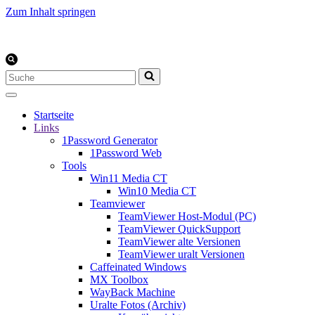
Zum Inhalt springen
Suchen
nach …
Startseite
Links
1Password Generator
1Password Web
Tools
Win11 Media CT
Win10 Media CT
Teamviewer
TeamViewer Host-Modul (PC)
TeamViewer QuickSupport
TeamViewer alte Versionen
TeamViewer uralt Versionen
Caffeinated Windows
MX Toolbox
WayBack Machine
Uralte Fotos (Archiv)