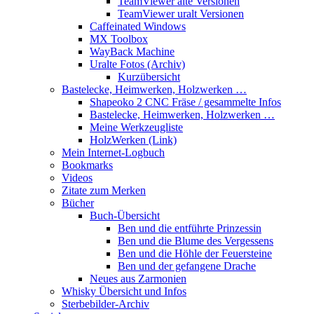
TeamViewer alte Versionen
TeamViewer uralt Versionen
Caffeinated Windows
MX Toolbox
WayBack Machine
Uralte Fotos (Archiv)
Kurzübersicht
Bastelecke, Heimwerken, Holzwerken …
Shapeoko 2 CNC Fräse / gesammelte Infos
Bastelecke, Heimwerken, Holzwerken …
Meine Werkzeugliste
HolzWerken (Link)
Mein Internet-Logbuch
Bookmarks
Videos
Zitate zum Merken
Bücher
Buch-Übersicht
Ben und die entführte Prinzessin
Ben und die Blume des Vergessens
Ben und die Höhle der Feuersteine
Ben und der gefangene Drache
Neues aus Zarmonien
Whisky Übersicht und Infos
Sterbebilder-Archiv