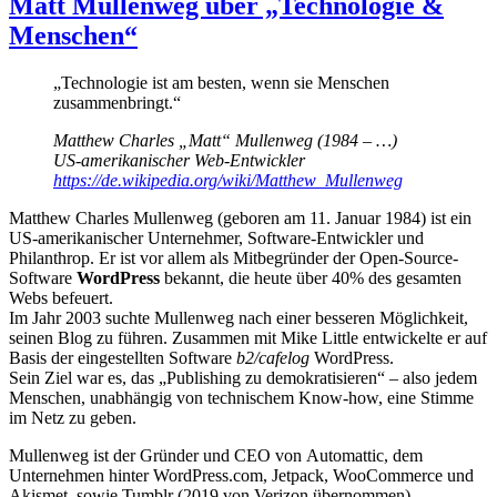
Matt Mullenweg über „Technologie &
Menschen“
„Technologie ist am besten, wenn sie Menschen
zusammenbringt.“
Matthew Charles „Matt“ Mullenweg (1984 – …)
US-amerikanischer Web-Entwickler
https://de.wikipedia.org/wiki/Matthew_Mullenweg
Matthew Charles Mullenweg (geboren am 11. Januar 1984) ist ein
US-amerikanischer Unternehmer, Software-Entwickler und
Philanthrop. Er ist vor allem als Mitbegründer der Open-Source-
Software
WordPress
bekannt, die heute über 40% des gesamten
Webs befeuert.
Im Jahr 2003 suchte Mullenweg nach einer besseren Möglichkeit,
seinen Blog zu führen. Zusammen mit Mike Little entwickelte er auf
Basis der eingestellten Software
b2/cafelog
WordPress.
Sein Ziel war es, das „Publishing zu demokratisieren“ – also jedem
Menschen, unabhängig von technischem Know-how, eine Stimme
im Netz zu geben.
Mullenweg ist der Gründer und CEO von Automattic, dem
Unternehmen hinter WordPress.com, Jetpack, WooCommerce und
Akismet, sowie Tumblr (2019 von Verizon übernommen).