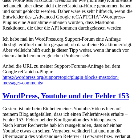
dass WordPress Mastodon-Reaktionen wie (normale) Kommentare
behandelt, aber diese nicht die reCaptcha-Hürde genommen haben
und somit geblockt werden. Daher wäre es sehr hilfreich, wenn die
Entwickler des „Advanced Google reCAPTCHA“-Wordpress-
Plugins eine Ausnahme einbauen würden, dass Mastodon-
Reaktionen, die über die API kommen durchgelassen werden.
Ich habe mal im WordPress.org Support-Forum eine Anfrage
diesbgl. eröffnet und bin gespannt, ob darauf eine Reaktion erfolgt.
Aber vielleicht hilft euch ja dieser Tipp weiter, wenn ihr auch vor
einem ähnlichem oder gleichen Problem steht.
Anbei die URL zu meiner Support-Forums-Anfrage bei dem
Google reCaptcha-Plugin:
https://wordpress.org/support/topic/plugin-blocks-mastodon-
messages-comments/
WordPress, Youtube und der Fehler 153
Gestern ist mir beim Einbetten eines Youtube-Videos hier auf
meinem Blog aufgefallen, dass ich einen Fehlerhinweis erhalte –
Fehler 153: Fehler bei der Konfiguration des Videoplayers.
Nach kurzer Recherche hab ich rausgefunden, dass scheinbar
Youtube etwas an seinen Vorgaben verändert hat und nun die
Übertragung des vollständigen Referrer (1) erwartet bzw. verlangt.