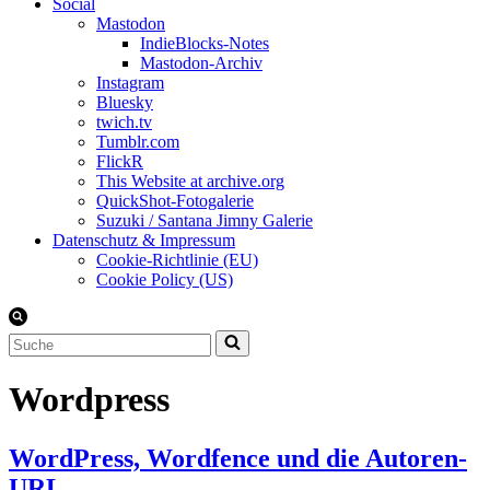
Social
Mastodon
IndieBlocks-Notes
Mastodon-Archiv
Instagram
Bluesky
twich.tv
Tumblr.com
FlickR
This Website at archive.org
QuickShot-Fotogalerie
Suzuki / Santana Jimny Galerie
Datenschutz & Impressum
Cookie-Richtlinie (EU)
Cookie Policy (US)
Suchen
nach …
Wordpress
WordPress, Wordfence und die Autoren-
URL