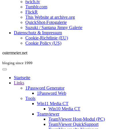
twich.tv
Tumblr.com
FlickR
This Website at archive.org
QuickShot-Fotogalerie
Suzuki / Santana Jimny Galerie
Datenschutz & Impressum
Cookie-Richtlinie (EU)
Cookie Policy (US)
ostermeier.net
bloging since 1999
Startseite
Links
1Password Generator
1Password Web
Tools
Win11 Media CT
Win10 Media CT
Teamviewer
TeamViewer Host-Modul (PC)
TeamViewer QuickSupport