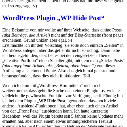
oder als Design-Element haben und daraus hat mir diese Seite gleich
mal so zugesagt. :-)
WordPress Plugin „WP Hide Post“
Eine Bekannte von mir wollte auf ihrer Webseite, dass einige Posts
(aka Beiträge, aka Artikel)
nicht auf der Blog-Startseite (front page)
erscheinen. Grund unklar, aber egal. ;-)
Erst machte ich ihr den Vorschlag, sie solle doch einfach „Seiten“ in
WordPress anlegen, aber das gefiel ihr nicht so richtig. Dann habe
ich herausgefunden, dass bei es bei dem eingesetzten Theme
„Creative Portfolio“ einen Schalter gibt, mit dem man „Sticky Posts“
(aka angepinnte Artikel, aks „Beitrag oben halten“)
von dieser
Auflistung ausnehmen könnte. Also das gleich mal getestet und
herausgefunden, dass dies nicht funktioniert. Toll.
Wenn ich dann mit „WordPress Bordmitteln“ nicht mehr
weiterkomme, dass geht die Suche nach einem Plugin los, welches
vielleicht die gewünschte Funktion zur Verfügung stellt. Fündig bin
ich bei dem Plugin „
WP Hide Post
“ geworden, dass noch viele
andere „Ausblend-Funktionen“ hat, aber eben auch einen Artikel
von der „Front Page“ ausblenden kann. Ich hatte kurzzeitig
Bedenken, weil das Plugin bereits seit 5 Jahren keine Updates mehr
erhalten hat, aber nach einem etwas umfangreicheren Testlauf
konnte ich keine Abweichungen im Betrieb der Webseite feststellen.