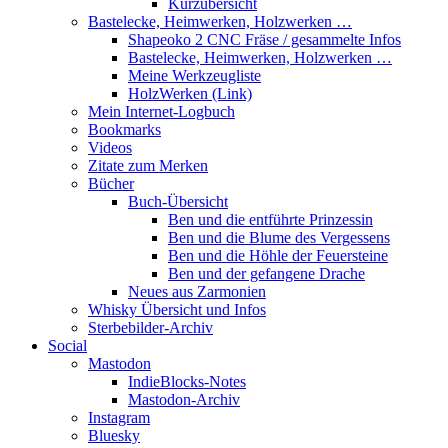
Kurzübersicht
Bastelecke, Heimwerken, Holzwerken …
Shapeoko 2 CNC Fräse / gesammelte Infos
Bastelecke, Heimwerken, Holzwerken …
Meine Werkzeugliste
HolzWerken (Link)
Mein Internet-Logbuch
Bookmarks
Videos
Zitate zum Merken
Bücher
Buch-Übersicht
Ben und die entführte Prinzessin
Ben und die Blume des Vergessens
Ben und die Höhle der Feuersteine
Ben und der gefangene Drache
Neues aus Zarmonien
Whisky Übersicht und Infos
Sterbebilder-Archiv
Social
Mastodon
IndieBlocks-Notes
Mastodon-Archiv
Instagram
Bluesky