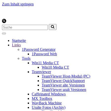
Zum Inhalt springen
Suchen
nach …
Startseite
Links
1Password Generator
1Password Web
Tools
Win11 Media CT
Win10 Media CT
Teamviewer
TeamViewer Host-Modul (PC)
TeamViewer QuickSupport
TeamViewer alte Versionen
TeamViewer uralt Versionen
Caffeinated Windows
MX Toolbox
WayBack Machine
Uralte Fotos (Archiv)