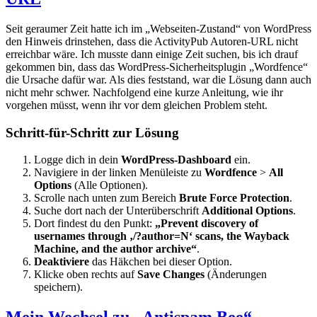
Seit geraumer Zeit hatte ich im „Webseiten-Zustand“ von WordPress
den Hinweis drinstehen, dass die ActivityPub Autoren-URL nicht
erreichbar wäre. Ich musste dann einige Zeit suchen, bis ich drauf
gekommen bin, dass das WordPress-Sicherheitsplugin „Wordfence“
die Ursache dafür war. Als dies feststand, war die Lösung dann auch
nicht mehr schwer. Nachfolgend eine kurze Anleitung, wie ihr
vorgehen müsst, wenn ihr vor dem gleichen Problem steht.
Schritt-für-Schritt zur Lösung
Logge dich in dein
WordPress-Dashboard
ein.
Navigiere in der linken Menüleiste zu
Wordfence
>
All
Options
(Alle Optionen).
Scrolle nach unten zum Bereich
Brute Force Protection
.
Suche dort nach der Unterüberschrift
Additional Options
.
Dort findest du den Punkt:
„Prevent discovery of
usernames through ‚/?author=N‘ scans, the Wayback
Machine, and the author archive“
.
Deaktiviere
das Häkchen bei dieser Option.
Klicke oben rechts auf
Save Changes
(Änderungen
speichern).