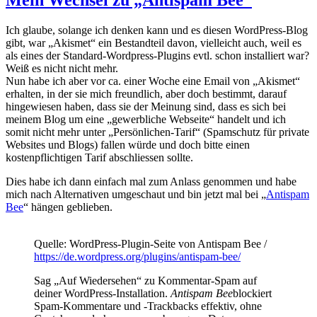
Mein Wechsel zu „Antispam Bee“
Ich glaube, solange ich denken kann und es diesen WordPress-Blog
gibt, war „Akismet“ ein Bestandteil davon, vielleicht auch, weil es
als eines der Standard-Wordpress-Plugins evtl. schon installiert war?
Weiß es nicht nicht mehr.
Nun habe ich aber vor ca. einer Woche eine Email von „Akismet“
erhalten, in der sie mich freundlich, aber doch bestimmt, darauf
hingewiesen haben, dass sie der Meinung sind, dass es sich bei
meinem Blog um eine „gewerbliche Webseite“ handelt und ich
somit nicht mehr unter „Persönlichen-Tarif“ (Spamschutz für private
Websites und Blogs) fallen würde und doch bitte einen
kostenpflichtigen Tarif abschliessen sollte.
Dies habe ich dann einfach mal zum Anlass genommen und habe
mich nach Alternativen umgeschaut und bin jetzt mal bei „
Antispam
Bee
“ hängen geblieben.
Quelle: WordPress-Plugin-Seite von Antispam Bee /
https://de.wordpress.org/plugins/antispam-bee/
Sag „Auf Wiedersehen“ zu Kommentar-Spam auf
deiner WordPress-Installation.
Antispam Bee
blockiert
Spam-Kommentare und -Trackbacks effektiv, ohne