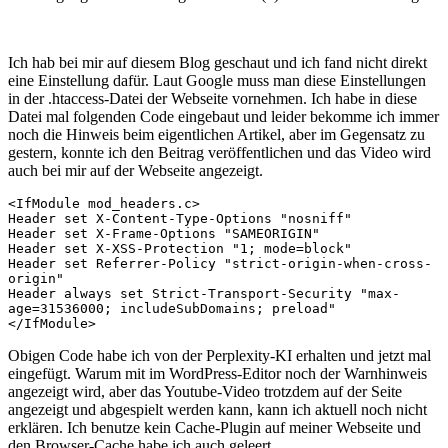
Ich hab bei mir auf diesem Blog geschaut und ich fand nicht direkt
eine Einstellung dafür. Laut Google muss man diese Einstellungen
in der .htaccess-Datei der Webseite vornehmen. Ich habe in diese
Datei mal folgenden Code eingebaut und leider bekomme ich immer
noch die Hinweis beim eigentlichen Artikel, aber im Gegensatz zu
gestern, konnte ich den Beitrag veröffentlichen und das Video wird
auch bei mir auf der Webseite angezeigt.
<IfModule mod_headers.c>

Header set X-Content-Type-Options "nosniff"

Header set X-Frame-Options "SAMEORIGIN"

Header set X-XSS-Protection "1; mode=block"

Header set Referrer-Policy "strict-origin-when-cross-
origin"

Header always set Strict-Transport-Security "max-
age=31536000; includeSubDomains; preload"

</IfModule>
Obigen Code habe ich von der Perplexity-KI erhalten und jetzt mal
eingefügt. Warum mit im WordPress-Editor noch der Warnhinweis
angezeigt wird, aber das Youtube-Video trotzdem auf der Seite
angezeigt und abgespielt werden kann, kann ich aktuell noch nicht
erklären. Ich benutze kein Cache-Plugin auf meiner Webseite und
den Browser-Cache habe ich auch geleert.