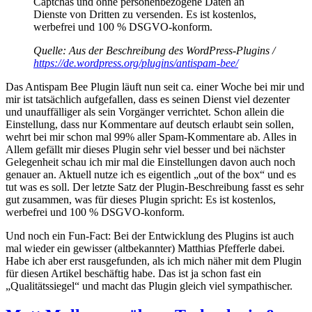
Captchas und ohne personenbezogene Daten an
Dienste von Dritten zu versenden. Es ist kostenlos,
werbefrei und 100 % DSGVO-konform.
Quelle: Aus der Beschreibung des WordPress-Plugins /
https://de.wordpress.org/plugins/antispam-bee/
Das Antispam Bee Plugin läuft nun seit ca. einer Woche bei mir und
mir ist tatsächlich aufgefallen, dass es seinen Dienst viel dezenter
und unauffälliger als sein Vorgänger verrichtet. Schon allein die
Einstellung, dass nur Kommentare auf deutsch erlaubt sein sollen,
wehrt bei mir schon mal 99% aller Spam-Kommentare ab. Alles in
Allem gefällt mir dieses Plugin sehr viel besser und bei nächster
Gelegenheit schau ich mir mal die Einstellungen davon auch noch
genauer an. Aktuell nutze ich es eigentlich „out of the box“ und es
tut was es soll. Der letzte Satz der Plugin-Beschreibung fasst es sehr
gut zusammen, was für dieses Plugin spricht: Es ist kostenlos,
werbefrei und 100 % DSGVO-konform.
Und noch ein Fun-Fact: Bei der Entwicklung des Plugins ist auch
mal wieder ein gewisser (altbekannter) Matthias Pfefferle dabei.
Habe ich aber erst rausgefunden, als ich mich näher mit dem Plugin
für diesen Artikel beschäftig habe. Das ist ja schon fast ein
„Qualitätssiegel“ und macht das Plugin gleich viel sympathischer.