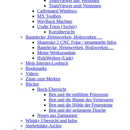
TeamViewer alte Versionen
TeamViewer uralt Versionen
Caffeinated Windows
MX Toolbox
WayBack Machine
Uralte Fotos (Archiv)
Kurzübersicht
Bastelecke, Heimwerken, Holzwerken …
Shapeoko 2 CNC Fräse / gesammelte Infos
Bastelecke, Heimwerken, Holzwerken …
Meine Werkzeugliste
HolzWerken (Link)
Mein Internet-Logbuch
Bookmarks
Videos
Zitate zum Merken
Bücher
Buch-Übersicht
Ben und die entführte Prinzessin
Ben und die Blume des Vergessens
Ben und die Höhle der Feuersteine
Ben und der gefangene Drache
Neues aus Zarmonien
Whisky Übersicht und Infos
Sterbebilder-Archiv