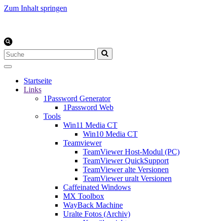
Zum Inhalt springen
Suchen
nach …
Startseite
Links
1Password Generator
1Password Web
Tools
Win11 Media CT
Win10 Media CT
Teamviewer
TeamViewer Host-Modul (PC)
TeamViewer QuickSupport
TeamViewer alte Versionen
TeamViewer uralt Versionen
Caffeinated Windows
MX Toolbox
WayBack Machine
Uralte Fotos (Archiv)