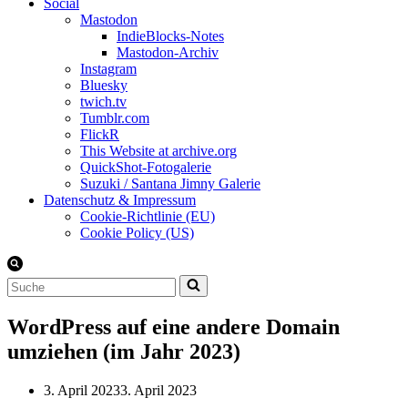
Social
Mastodon
IndieBlocks-Notes
Mastodon-Archiv
Instagram
Bluesky
twich.tv
Tumblr.com
FlickR
This Website at archive.org
QuickShot-Fotogalerie
Suzuki / Santana Jimny Galerie
Datenschutz & Impressum
Cookie-Richtlinie (EU)
Cookie Policy (US)
Suchen
nach …
WordPress auf eine andere Domain
umziehen (im Jahr 2023)
3. April 2023
3. April 2023