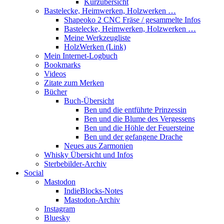
Kurzübersicht
Bastelecke, Heimwerken, Holzwerken …
Shapeoko 2 CNC Fräse / gesammelte Infos
Bastelecke, Heimwerken, Holzwerken …
Meine Werkzeugliste
HolzWerken (Link)
Mein Internet-Logbuch
Bookmarks
Videos
Zitate zum Merken
Bücher
Buch-Übersicht
Ben und die entführte Prinzessin
Ben und die Blume des Vergessens
Ben und die Höhle der Feuersteine
Ben und der gefangene Drache
Neues aus Zarmonien
Whisky Übersicht und Infos
Sterbebilder-Archiv
Social
Mastodon
IndieBlocks-Notes
Mastodon-Archiv
Instagram
Bluesky