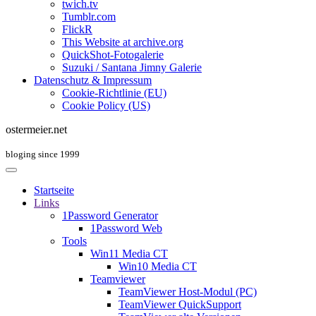
twich.tv
Tumblr.com
FlickR
This Website at archive.org
QuickShot-Fotogalerie
Suzuki / Santana Jimny Galerie
Datenschutz & Impressum
Cookie-Richtlinie (EU)
Cookie Policy (US)
ostermeier.net
bloging since 1999
Startseite
Links
1Password Generator
1Password Web
Tools
Win11 Media CT
Win10 Media CT
Teamviewer
TeamViewer Host-Modul (PC)
TeamViewer QuickSupport