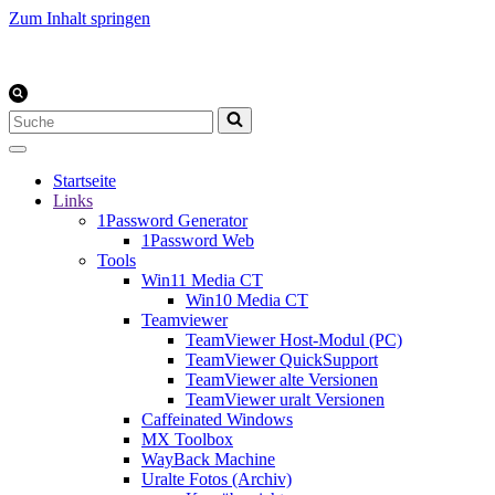
Zum Inhalt springen
Suchen
nach …
Startseite
Links
1Password Generator
1Password Web
Tools
Win11 Media CT
Win10 Media CT
Teamviewer
TeamViewer Host-Modul (PC)
TeamViewer QuickSupport
TeamViewer alte Versionen
TeamViewer uralt Versionen
Caffeinated Windows
MX Toolbox
WayBack Machine
Uralte Fotos (Archiv)