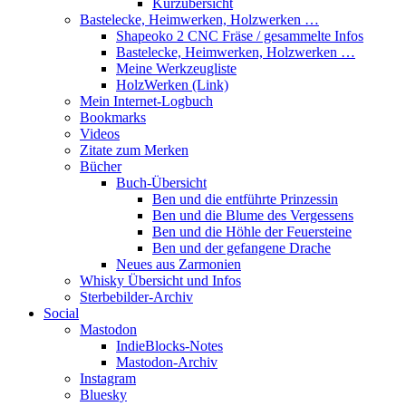
Kurzübersicht
Bastelecke, Heimwerken, Holzwerken …
Shapeoko 2 CNC Fräse / gesammelte Infos
Bastelecke, Heimwerken, Holzwerken …
Meine Werkzeugliste
HolzWerken (Link)
Mein Internet-Logbuch
Bookmarks
Videos
Zitate zum Merken
Bücher
Buch-Übersicht
Ben und die entführte Prinzessin
Ben und die Blume des Vergessens
Ben und die Höhle der Feuersteine
Ben und der gefangene Drache
Neues aus Zarmonien
Whisky Übersicht und Infos
Sterbebilder-Archiv
Social
Mastodon
IndieBlocks-Notes
Mastodon-Archiv
Instagram
Bluesky