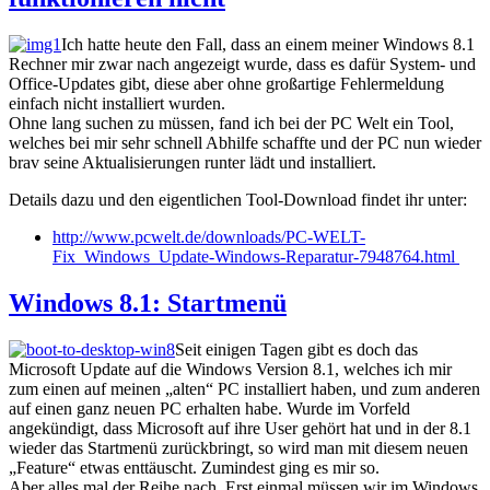
Ich hatte heute den Fall, dass an einem meiner Windows 8.1
Rechner mir zwar nach angezeigt wurde, dass es dafür System- und
Office-Updates gibt, diese aber ohne großartige Fehlermeldung
einfach nicht installiert wurden.
Ohne lang suchen zu müssen, fand ich bei der PC Welt ein Tool,
welches bei mir sehr schnell Abhilfe schaffte und der PC nun wieder
brav seine Aktualisierungen runter lädt und installiert.
Details dazu und den eigentlichen Tool-Download findet ihr unter:
http://www.pcwelt.de/downloads/PC-WELT-
Fix_Windows_Update-Windows-Reparatur-7948764.html
Windows 8.1: Startmenü
Seit einigen Tagen gibt es doch das
Microsoft Update auf die Windows Version 8.1, welches ich mir
zum einen auf meinen „alten“ PC installiert haben, und zum anderen
auf einen ganz neuen PC erhalten habe. Wurde im Vorfeld
angekündigt, dass Microsoft auf ihre User gehört hat und in der 8.1
wieder das Startmenü zurückbringt, so wird man mit diesem neuen
„Feature“ etwas enttäuscht. Zumindest ging es mir so.
Aber alles mal der Reihe nach. Erst einmal müssen wir im Windows