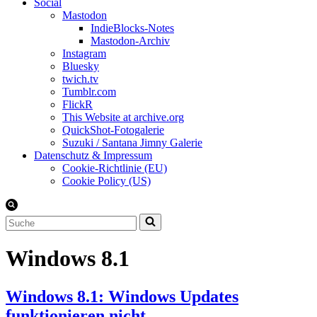
Social
Mastodon
IndieBlocks-Notes
Mastodon-Archiv
Instagram
Bluesky
twich.tv
Tumblr.com
FlickR
This Website at archive.org
QuickShot-Fotogalerie
Suzuki / Santana Jimny Galerie
Datenschutz & Impressum
Cookie-Richtlinie (EU)
Cookie Policy (US)
Suchen
nach …
Windows 8.1
Windows 8.1: Windows Updates
funktionieren nicht