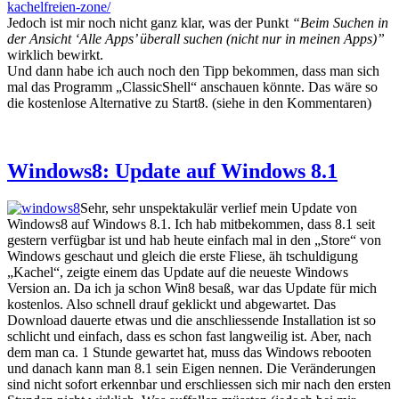
kachelfreien-zone/
Jedoch ist mir noch nicht ganz klar, was der Punkt
“Beim Suchen in
der Ansicht ‘Alle Apps’ überall suchen (nicht nur in meinen Apps)”
wirklich bewirkt.
Und dann habe ich auch noch den Tipp bekommen, dass man sich
mal das Programm „ClassicShell“ anschauen könnte. Das wäre so
die kostenlose Alternative zu Start8. (siehe in den Kommentaren)
Windows8: Update auf Windows 8.1
Sehr, sehr unspektakulär verlief mein Update von
Windows8 auf Windows 8.1. Ich hab mitbekommen, dass 8.1 seit
gestern verfügbar ist und hab heute einfach mal in den „Store“ von
Windows geschaut und gleich die erste Fliese, äh tschuldigung
„Kachel“, zeigte einem das Update auf die neueste Windows
Version an. Da ich ja schon Win8 besaß, war das Update für mich
kostenlos. Also schnell drauf geklickt und abgewartet. Das
Download dauerte etwas und die anschliessende Installation ist so
schlicht und einfach, dass es schon fast langweilig ist. Aber, nach
dem man ca. 1 Stunde gewartet hat, muss das Windows rebooten
und danach kann man 8.1 sein Eigen nennen. Die Veränderungen
sind nicht sofort erkennbar und erschliessen sich mir nach den ersten