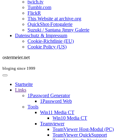
twich.tv
Tumblr.com
FlickR
This Website at archive.org
QuickShot-Fotogalerie
Suzuki / Santana Jimny Galerie
Datenschutz & Impressum
Cookie-Richtlinie (EU)
Cookie Policy (US)
ostermeier.net
bloging since 1999
Startseite
Links
1Password Generator
1Password Web
Tools
Win11 Media CT
Win10 Media CT
Teamviewer
TeamViewer Host-Modul (PC)
TeamViewer QuickSupport