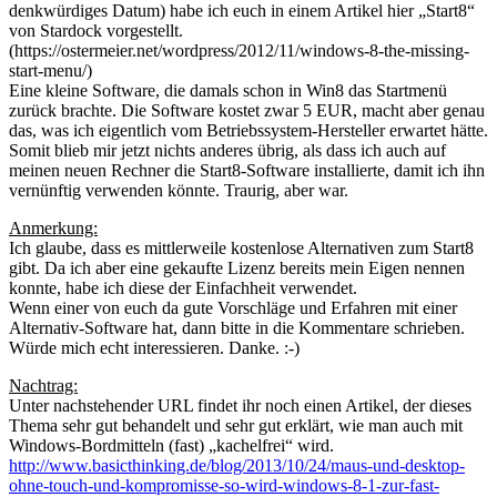
denkwürdiges Datum) habe ich euch in einem Artikel hier „Start8“
von Stardock vorgestellt.
(https://ostermeier.net/wordpress/2012/11/windows-8-the-missing-
start-menu/)
Eine kleine Software, die damals schon in Win8 das Startmenü
zurück brachte. Die Software kostet zwar 5 EUR, macht aber genau
das, was ich eigentlich vom Betriebssystem-Hersteller erwartet hätte.
Somit blieb mir jetzt nichts anderes übrig, als dass ich auch auf
meinen neuen Rechner die Start8-Software installierte, damit ich ihn
vernünftig verwenden könnte. Traurig, aber war.
Anmerkung:
Ich glaube, dass es mittlerweile kostenlose Alternativen zum Start8
gibt. Da ich aber eine gekaufte Lizenz bereits mein Eigen nennen
konnte, habe ich diese der Einfachheit verwendet.
Wenn einer von euch da gute Vorschläge und Erfahren mit einer
Alternativ-Software hat, dann bitte in die Kommentare schrieben.
Würde mich echt interessieren. Danke. :-)
Nachtrag:
Unter nachstehender URL findet ihr noch einen Artikel, der dieses
Thema sehr gut behandelt und sehr gut erklärt, wie man auch mit
Windows-Bordmitteln (fast) „kachelfrei“ wird.
http://www.basicthinking.de/blog/2013/10/24/maus-und-desktop-
ohne-touch-und-kompromisse-so-wird-windows-8-1-zur-fast-