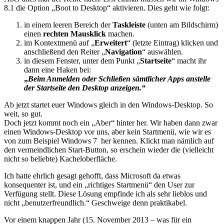
8.1 die Option „Boot to Desktop“ aktivieren. Dies geht wie folgt:
in einem leeren Bereich der
Taskleiste
(unten am Bildschirm)
einen
rechten Mausklick
machen.
im Kontextmenü auf „
Erweitert
“ (letzte Eintrag) klicken und
anschließend den Reiter „
Navigation
“ auswählen.
in diesem Fenster, unter dem Punkt „
Startseite
“ macht ihr
dann eine Haken bei:
„
Beim Anmelden oder Schließen sämtlicher Apps anstelle
der Startseite den Desktop anzeigen.“
Ab jetzt startet euer Windows gleich in den Windows-Desktop. So
weit, so gut.
Doch jetzt kommt noch ein „Aber“ hinter her. Wir haben dann zwar
einen Windows-Desktop vor uns, aber kein Startmenü, wie wir es
von zum Beispiel Windows 7 her kennen. Klickt man nämlich auf
den vermeindlichen Start-Button, so erschein wieder die (vielleicht
nicht so beliebte) Kacheloberfläche.
Ich hatte ehrlich gesagt gehofft, dass Microsoft da etwas
konsequenter ist, und ein „richtiges Startmenü“ den User zur
Verfügung stellt. Diese Lösung empfinde ich als sehr lieblos und
nicht „benutzerfreundlich.“ Geschweige denn praktikabel.
Vor einem knappen Jahr (15. November 2013 – was für ein