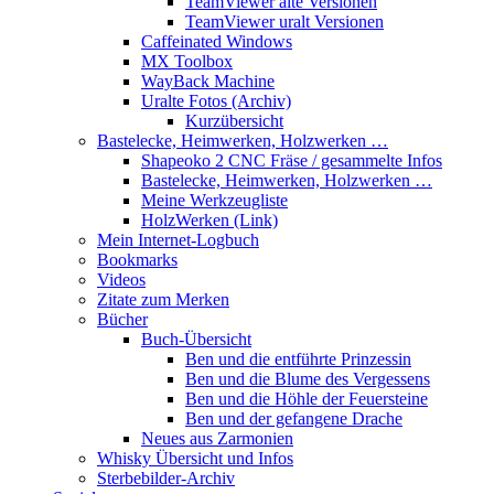
TeamViewer alte Versionen
TeamViewer uralt Versionen
Caffeinated Windows
MX Toolbox
WayBack Machine
Uralte Fotos (Archiv)
Kurzübersicht
Bastelecke, Heimwerken, Holzwerken …
Shapeoko 2 CNC Fräse / gesammelte Infos
Bastelecke, Heimwerken, Holzwerken …
Meine Werkzeugliste
HolzWerken (Link)
Mein Internet-Logbuch
Bookmarks
Videos
Zitate zum Merken
Bücher
Buch-Übersicht
Ben und die entführte Prinzessin
Ben und die Blume des Vergessens
Ben und die Höhle der Feuersteine
Ben und der gefangene Drache
Neues aus Zarmonien
Whisky Übersicht und Infos
Sterbebilder-Archiv