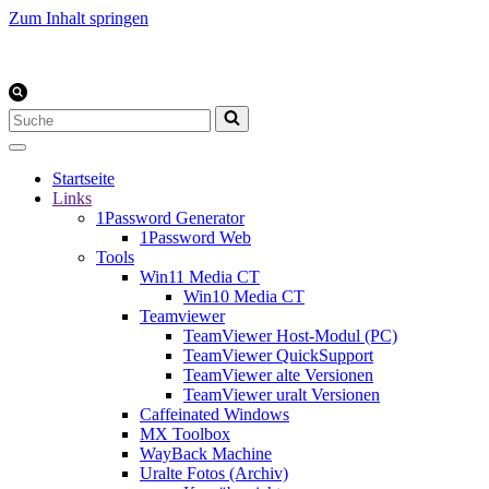
Zum Inhalt springen
Suchen
nach …
Startseite
Links
1Password Generator
1Password Web
Tools
Win11 Media CT
Win10 Media CT
Teamviewer
TeamViewer Host-Modul (PC)
TeamViewer QuickSupport
TeamViewer alte Versionen
TeamViewer uralt Versionen
Caffeinated Windows
MX Toolbox
WayBack Machine
Uralte Fotos (Archiv)