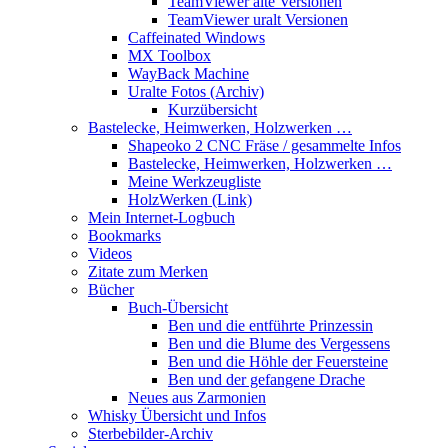
TeamViewer alte Versionen
TeamViewer uralt Versionen
Caffeinated Windows
MX Toolbox
WayBack Machine
Uralte Fotos (Archiv)
Kurzübersicht
Bastelecke, Heimwerken, Holzwerken …
Shapeoko 2 CNC Fräse / gesammelte Infos
Bastelecke, Heimwerken, Holzwerken …
Meine Werkzeugliste
HolzWerken (Link)
Mein Internet-Logbuch
Bookmarks
Videos
Zitate zum Merken
Bücher
Buch-Übersicht
Ben und die entführte Prinzessin
Ben und die Blume des Vergessens
Ben und die Höhle der Feuersteine
Ben und der gefangene Drache
Neues aus Zarmonien
Whisky Übersicht und Infos
Sterbebilder-Archiv