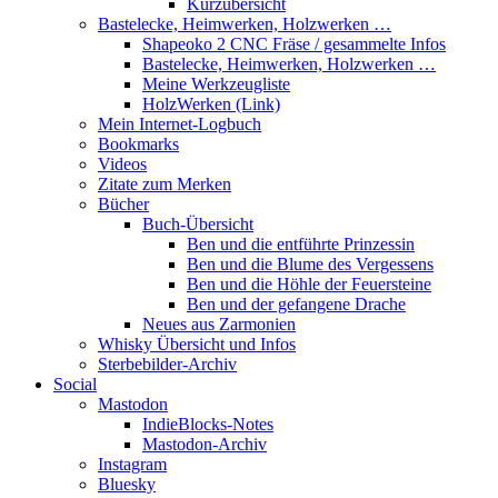
Kurzübersicht
Bastelecke, Heimwerken, Holzwerken …
Shapeoko 2 CNC Fräse / gesammelte Infos
Bastelecke, Heimwerken, Holzwerken …
Meine Werkzeugliste
HolzWerken (Link)
Mein Internet-Logbuch
Bookmarks
Videos
Zitate zum Merken
Bücher
Buch-Übersicht
Ben und die entführte Prinzessin
Ben und die Blume des Vergessens
Ben und die Höhle der Feuersteine
Ben und der gefangene Drache
Neues aus Zarmonien
Whisky Übersicht und Infos
Sterbebilder-Archiv
Social
Mastodon
IndieBlocks-Notes
Mastodon-Archiv
Instagram
Bluesky