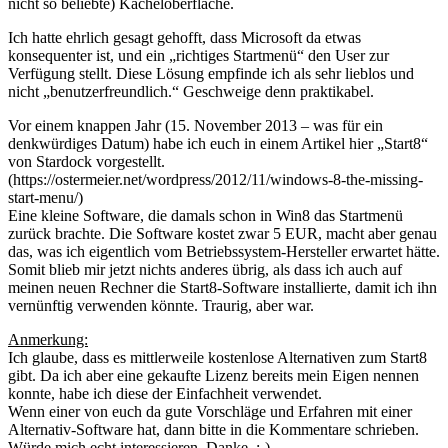
nicht so beliebte) Kacheloberfläche.
Ich hatte ehrlich gesagt gehofft, dass Microsoft da etwas
konsequenter ist, und ein „richtiges Startmenü“ den User zur
Verfügung stellt. Diese Lösung empfinde ich als sehr lieblos und
nicht „benutzerfreundlich.“ Geschweige denn praktikabel.
Vor einem knappen Jahr (15. November 2013 – was für ein
denkwürdiges Datum) habe ich euch in einem Artikel hier „Start8“
von Stardock vorgestellt.
(https://ostermeier.net/wordpress/2012/11/windows-8-the-missing-
start-menu/)
Eine kleine Software, die damals schon in Win8 das Startmenü
zurück brachte. Die Software kostet zwar 5 EUR, macht aber genau
das, was ich eigentlich vom Betriebssystem-Hersteller erwartet hätte.
Somit blieb mir jetzt nichts anderes übrig, als dass ich auch auf
meinen neuen Rechner die Start8-Software installierte, damit ich ihn
vernünftig verwenden könnte. Traurig, aber war.
Anmerkung:
Ich glaube, dass es mittlerweile kostenlose Alternativen zum Start8
gibt. Da ich aber eine gekaufte Lizenz bereits mein Eigen nennen
konnte, habe ich diese der Einfachheit verwendet.
Wenn einer von euch da gute Vorschläge und Erfahren mit einer
Alternativ-Software hat, dann bitte in die Kommentare schrieben.
Würde mich echt interessieren. Danke. :-)