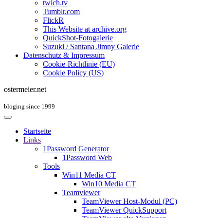
twich.tv
Tumblr.com
FlickR
This Website at archive.org
QuickShot-Fotogalerie
Suzuki / Santana Jimny Galerie
Datenschutz & Impressum
Cookie-Richtlinie (EU)
Cookie Policy (US)
ostermeier.net
bloging since 1999
Startseite
Links
1Password Generator
1Password Web
Tools
Win11 Media CT
Win10 Media CT
Teamviewer
TeamViewer Host-Modul (PC)
TeamViewer QuickSupport