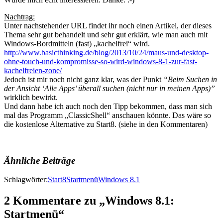
Nachtrag:
Unter nachstehender URL findet ihr noch einen Artikel, der dieses
Thema sehr gut behandelt und sehr gut erklärt, wie man auch mit
Windows-Bordmitteln (fast) „kachelfrei“ wird.
http://www.basicthinking.de/blog/2013/10/24/maus-und-desktop-
ohne-touch-und-kompromisse-so-wird-windows-8-1-zur-fast-
kachelfreien-zone/
Jedoch ist mir noch nicht ganz klar, was der Punkt
“Beim Suchen in
der Ansicht ‘Alle Apps’ überall suchen (nicht nur in meinen Apps)”
wirklich bewirkt.
Und dann habe ich auch noch den Tipp bekommen, dass man sich
mal das Programm „ClassicShell“ anschauen könnte. Das wäre so
die kostenlose Alternative zu Start8. (siehe in den Kommentaren)
Ähnliche Beiträge
Schlagwörter:
Start8
Startmenü
Windows 8.1
2 Kommentare zu „Windows 8.1:
Startmenü“