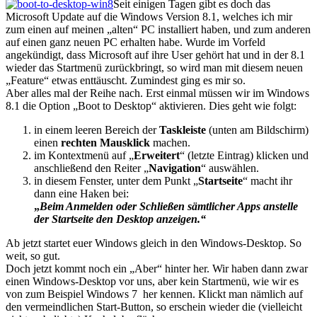
Seit einigen Tagen gibt es doch das
Microsoft Update auf die Windows Version 8.1, welches ich mir
zum einen auf meinen „alten“ PC installiert haben, und zum anderen
auf einen ganz neuen PC erhalten habe. Wurde im Vorfeld
angekündigt, dass Microsoft auf ihre User gehört hat und in der 8.1
wieder das Startmenü zurückbringt, so wird man mit diesem neuen
„Feature“ etwas enttäuscht. Zumindest ging es mir so.
Aber alles mal der Reihe nach. Erst einmal müssen wir im Windows
8.1 die Option „Boot to Desktop“ aktivieren. Dies geht wie folgt:
in einem leeren Bereich der
Taskleiste
(unten am Bildschirm)
einen
rechten Mausklick
machen.
im Kontextmenü auf „
Erweitert
“ (letzte Eintrag) klicken und
anschließend den Reiter „
Navigation
“ auswählen.
in diesem Fenster, unter dem Punkt „
Startseite
“ macht ihr
dann eine Haken bei:
„
Beim Anmelden oder Schließen sämtlicher Apps anstelle
der Startseite den Desktop anzeigen.“
Ab jetzt startet euer Windows gleich in den Windows-Desktop. So
weit, so gut.
Doch jetzt kommt noch ein „Aber“ hinter her. Wir haben dann zwar
einen Windows-Desktop vor uns, aber kein Startmenü, wie wir es
von zum Beispiel Windows 7 her kennen. Klickt man nämlich auf
den vermeindlichen Start-Button, so erschein wieder die (vielleicht