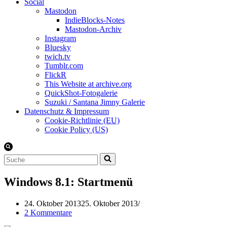
Social
Mastodon
IndieBlocks-Notes
Mastodon-Archiv
Instagram
Bluesky
twich.tv
Tumblr.com
FlickR
This Website at archive.org
QuickShot-Fotogalerie
Suzuki / Santana Jimny Galerie
Datenschutz & Impressum
Cookie-Richtlinie (EU)
Cookie Policy (US)
Suchen
nach …
Windows 8.1: Startmenü
24. Oktober 2013
25. Oktober 2013
2 Kommentare