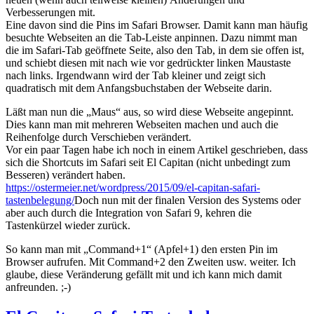
Verbesserungen mit.
Eine davon sind die Pins im Safari Browser. Damit kann man häufig
besuchte Webseiten an die Tab-Leiste anpinnen. Dazu nimmt man
die im Safari-Tab geöffnete Seite, also den Tab, in dem sie offen ist,
und schiebt diesen mit nach wie vor gedrückter linken Maustaste
nach links. Irgendwann wird der Tab kleiner und zeigt sich
quadratisch mit dem Anfangsbuchstaben der Webseite darin.
Läßt man nun die „Maus“ aus, so wird diese Webseite angepinnt.
Dies kann man mit mehreren Webseiten machen und auch die
Reihenfolge durch Verschieben verändert.
Vor ein paar Tagen habe ich noch in einem Artikel geschrieben, dass
sich die Shortcuts im Safari seit El Capitan (nicht unbedingt zum
Besseren) verändert haben.
https://ostermeier.net/wordpress/2015/09/el-capitan-safari-
tastenbelegung/
Doch nun mit der finalen Version des Systems oder
aber auch durch die Integration von Safari 9, kehren die
Tastenkürzel wieder zurück.
So kann man mit „Command+1“ (Apfel+1) den ersten Pin im
Browser aufrufen. Mit Command+2 den Zweiten usw. weiter. Ich
glaube, diese Veränderung gefällt mit und ich kann mich damit
anfreunden. ;-)