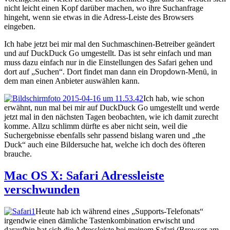
nicht leicht einen Kopf darüber machen, wo ihre Suchanfrage
hingeht, wenn sie etwas in die Adress-Leiste des Browsers
eingeben.
Ich habe jetzt bei mir mal den Suchmaschinen-Betreiber geändert
und auf DuckDuck Go umgestellt. Das ist sehr einfach und man
muss dazu einfach nur in die Einstellungen des Safari gehen und
dort auf „Suchen“. Dort findet man dann ein Dropdown-Menü, in
dem man einen Anbieter auswählen kann.
Ich hab, wie schon
erwähnt, nun mal bei mir auf DuckDuck Go umgestellt und werde
jetzt mal in den nächsten Tagen beobachten, wie ich damit zurecht
komme. Allzu schlimm dürfte es aber nicht sein, weil die
Suchergebnisse ebenfalls sehr passend bislang waren und „the
Duck“ auch eine Bildersuche hat, welche ich doch des öfteren
brauche.
Mac OS X: Safari Adressleiste
verschwunden
Heute hab ich während eines „Supports-Telefonats“
irgendwie einen dämliche Tastenkombination erwischt und
daraufhin hat sich die Adressleiste bei meinem Safari (Browser am