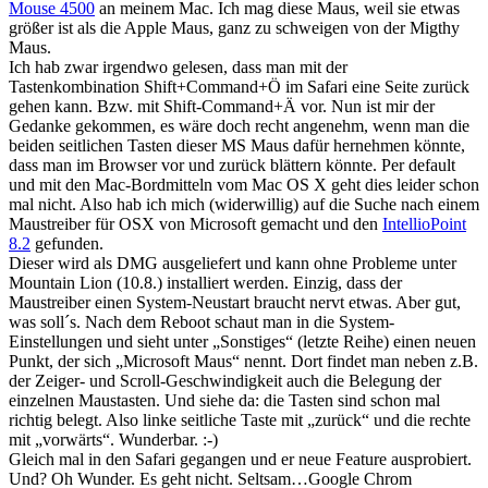
Mouse 4500
an meinem Mac. Ich mag diese Maus, weil sie etwas
größer ist als die Apple Maus, ganz zu schweigen von der Migthy
Maus.
Ich hab zwar irgendwo gelesen, dass man mit der
Tastenkombination Shift+Command+Ö im Safari eine Seite zurück
gehen kann. Bzw. mit Shift-Command+Ä vor. Nun ist mir der
Gedanke gekommen, es wäre doch recht angenehm, wenn man die
beiden seitlichen Tasten dieser MS Maus dafür hernehmen könnte,
dass man im Browser vor und zurück blättern könnte. Per default
und mit den Mac-Bordmitteln vom Mac OS X geht dies leider schon
mal nicht. Also hab ich mich (widerwillig) auf die Suche nach einem
Maustreiber für OSX von Microsoft gemacht und den
IntellioPoint
8.2
gefunden.
Dieser wird als DMG ausgeliefert und kann ohne Probleme unter
Mountain Lion (10.8.) installiert werden. Einzig, dass der
Maustreiber einen System-Neustart braucht nervt etwas. Aber gut,
was soll´s. Nach dem Reboot schaut man in die System-
Einstellungen und sieht unter „Sonstiges“ (letzte Reihe) einen neuen
Punkt, der sich „Microsoft Maus“ nennt. Dort findet man neben z.B.
der Zeiger- und Scroll-Geschwindigkeit auch die Belegung der
einzelnen Maustasten. Und siehe da: die Tasten sind schon mal
richtig belegt. Also linke seitliche Taste mit „zurück“ und die rechte
mit „vorwärts“. Wunderbar. :-)
Gleich mal in den Safari gegangen und er neue Feature ausprobiert.
Und? Oh Wunder. Es geht nicht. Seltsam…Google Chrom