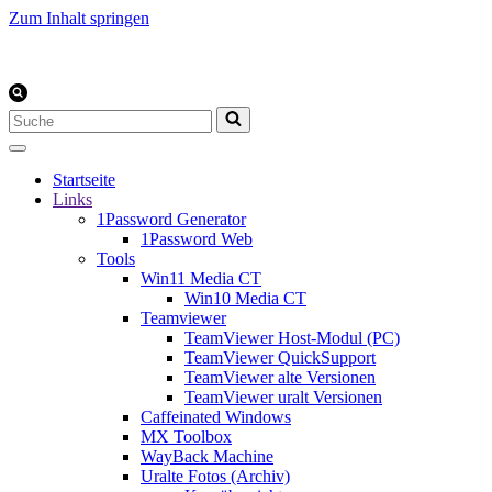
Zum Inhalt springen
Suchen
nach …
Startseite
Links
1Password Generator
1Password Web
Tools
Win11 Media CT
Win10 Media CT
Teamviewer
TeamViewer Host-Modul (PC)
TeamViewer QuickSupport
TeamViewer alte Versionen
TeamViewer uralt Versionen
Caffeinated Windows
MX Toolbox
WayBack Machine
Uralte Fotos (Archiv)