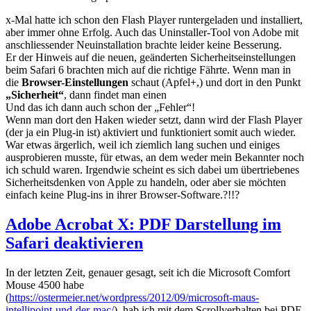
x-Mal hatte ich schon den Flash Player runtergeladen und installiert,
aber immer ohne Erfolg. Auch das Uninstaller-Tool von Adobe mit
anschliessender Neuinstallation brachte leider keine Besserung.
Er der Hinweis auf die neuen, geänderten Sicherheitseinstellungen
beim Safari 6 brachten mich auf die richtige Fährte. Wenn man in
die
Browser-Einstellungen
schaut (Apfel+,) und dort in den Punkt
„Sicherheit“
, dann findet man einen
Und das ich dann auch schon der „Fehler“!
Wenn man dort den Haken wieder setzt, dann wird der Flash Player
(der ja ein Plug-in ist) aktiviert und funktioniert somit auch wieder.
War etwas ärgerlich, weil ich ziemlich lang suchen und einiges
ausprobieren musste, für etwas, an dem weder mein Bekannter noch
ich schuld waren. Irgendwie scheint es sich dabei um übertriebenes
Sicherheitsdenken von Apple zu handeln, oder aber sie möchten
einfach keine Plug-ins in ihrer Browser-Software.?!!?
Adobe Acrobat X: PDF Darstellung im
Safari deaktivieren
In der letzten Zeit, genauer gesagt, seit ich die Microsoft Comfort
Mouse 4500 habe
(
https://ostermeier.net/wordpress/2012/09/microsoft-maus-
intellipoint-und-der-mac/
), hab ich mit dem Scrollverhalten bei PDF