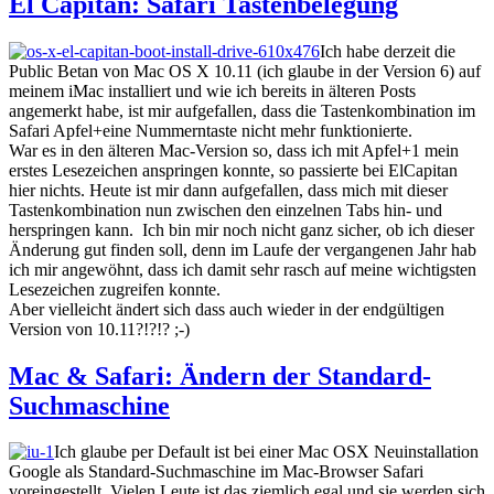
El Capitan: Safari Tastenbelegung
Ich habe derzeit die
Public Betan von Mac OS X 10.11 (ich glaube in der Version 6) auf
meinem iMac installiert und wie ich bereits in älteren Posts
angemerkt habe, ist mir aufgefallen, dass die Tastenkombination im
Safari Apfel+eine Nummerntaste nicht mehr funktionierte.
War es in den älteren Mac-Version so, dass ich mit Apfel+1 mein
erstes Lesezeichen anspringen konnte, so passierte bei ElCapitan
hier nichts. Heute ist mir dann aufgefallen, dass mich mit dieser
Tastenkombination nun zwischen den einzelnen Tabs hin- und
herspringen kann. Ich bin mir noch nicht ganz sicher, ob ich dieser
Änderung gut finden soll, denn im Laufe der vergangenen Jahr hab
ich mir angewöhnt, dass ich damit sehr rasch auf meine wichtigsten
Lesezeichen zugreifen konnte.
Aber vielleicht ändert sich dass auch wieder in der endgültigen
Version von 10.11?!?!? ;-)
Mac & Safari: Ändern der Standard-
Suchmaschine
Ich glaube per Default ist bei einer Mac OSX Neuinstallation
Google als Standard-Suchmaschine im Mac-Browser Safari
voreingestellt. Vielen Leute ist das ziemlich egal und sie werden sich