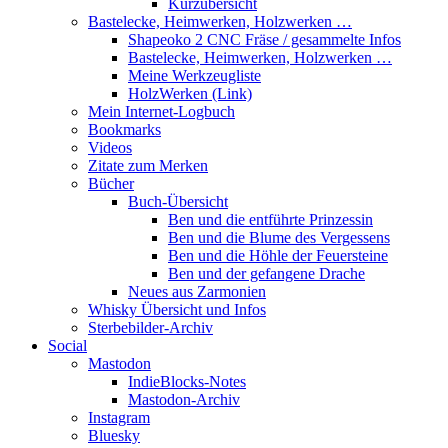
Kurzübersicht
Bastelecke, Heimwerken, Holzwerken …
Shapeoko 2 CNC Fräse / gesammelte Infos
Bastelecke, Heimwerken, Holzwerken …
Meine Werkzeugliste
HolzWerken (Link)
Mein Internet-Logbuch
Bookmarks
Videos
Zitate zum Merken
Bücher
Buch-Übersicht
Ben und die entführte Prinzessin
Ben und die Blume des Vergessens
Ben und die Höhle der Feuersteine
Ben und der gefangene Drache
Neues aus Zarmonien
Whisky Übersicht und Infos
Sterbebilder-Archiv
Social
Mastodon
IndieBlocks-Notes
Mastodon-Archiv
Instagram
Bluesky