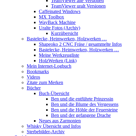
TeamViewer alte Versionen
TeamViewer uralt Versionen
Caffeinated Windows
MX Toolbox
WayBack Machine
Uralte Fotos (Archiv)
Kurzübersicht
Bastelecke, Heimwerken, Holzwerken …
Shapeoko 2 CNC Fräse / gesammelte Infos
Bastelecke, Heimwerken, Holzwerken …
Meine Werkzeugliste
HolzWerken (Link)
Mein Internet-Logbuch
Bookmarks
Videos
Zitate zum Merken
Bücher
Buch-Übersicht
Ben und die entführte Prinzessin
Ben und die Blume des Vergessens
Ben und die Höhle der Feuersteine
Ben und der gefangene Drache
Neues aus Zarmonien
Whisky Übersicht und Infos
Sterbebilder-Archiv