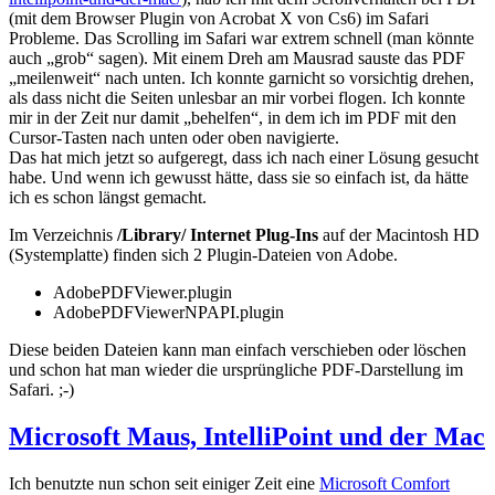
(mit dem Browser Plugin von Acrobat X von Cs6) im Safari
Probleme. Das Scrolling im Safari war extrem schnell (man könnte
auch „grob“ sagen). Mit einem Dreh am Mausrad sauste das PDF
„meilenweit“ nach unten. Ich konnte garnicht so vorsichtig drehen,
als dass nicht die Seiten unlesbar an mir vorbei flogen. Ich konnte
mir in der Zeit nur damit „behelfen“, in dem ich im PDF mit den
Cursor-Tasten nach unten oder oben navigierte.
Das hat mich jetzt so aufgeregt, dass ich nach einer Lösung gesucht
habe. Und wenn ich gewusst hätte, dass sie so einfach ist, da hätte
ich es schon längst gemacht.
Im Verzeichnis
/Library/ Internet Plug-Ins
auf der Macintosh HD
(Systemplatte) finden sich 2 Plugin-Dateien von Adobe.
AdobePDFViewer.plugin
AdobePDFViewerNPAPI.plugin
Diese beiden Dateien kann man einfach verschieben oder löschen
und schon hat man wieder die ursprüngliche PDF-Darstellung im
Safari. ;-)
Microsoft Maus, IntelliPoint und der Mac
Ich benutzte nun schon seit einiger Zeit eine
Microsoft Comfort