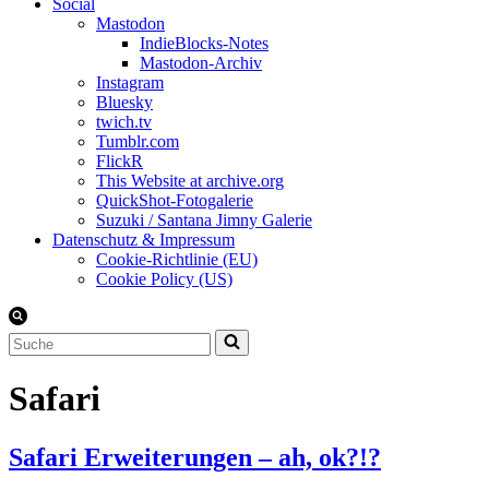
Social
Mastodon
IndieBlocks-Notes
Mastodon-Archiv
Instagram
Bluesky
twich.tv
Tumblr.com
FlickR
This Website at archive.org
QuickShot-Fotogalerie
Suzuki / Santana Jimny Galerie
Datenschutz & Impressum
Cookie-Richtlinie (EU)
Cookie Policy (US)
Suchen
nach …
Safari
Safari Erweiterungen – ah, ok?!?