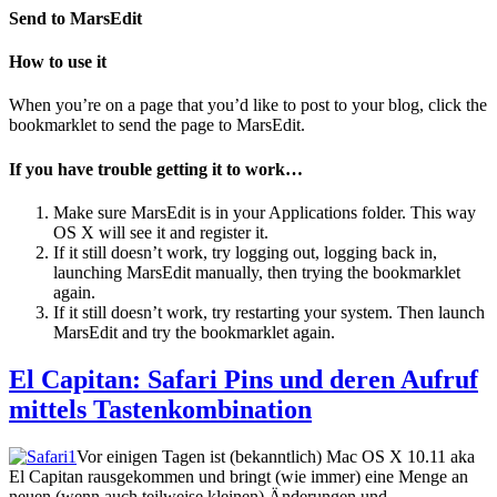
Send to MarsEdit
How to use it
When you’re on a page that you’d like to post to your blog, click the
bookmarklet to send the page to MarsEdit.
If you have trouble getting it to work…
Make sure MarsEdit is in your Applications folder. This way
OS X will see it and register it.
If it still doesn’t work, try logging out, logging back in,
launching MarsEdit manually, then trying the bookmarklet
again.
If it still doesn’t work, try restarting your system. Then launch
MarsEdit and try the bookmarklet again.
El Capitan: Safari Pins und deren Aufruf
mittels Tastenkombination
Vor einigen Tagen ist (bekanntlich) Mac OS X 10.11 aka
El Capitan rausgekommen und bringt (wie immer) eine Menge an
neuen (wenn auch teilweise kleinen) Änderungen und