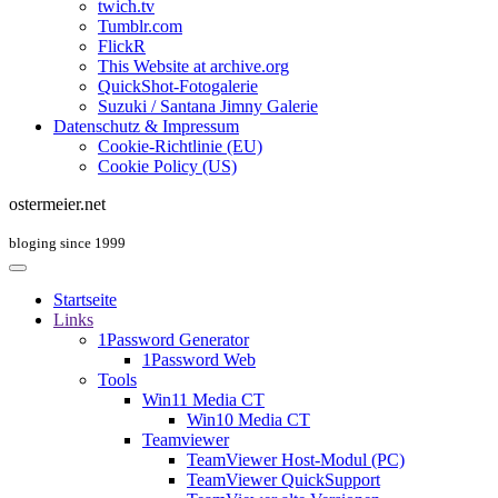
twich.tv
Tumblr.com
FlickR
This Website at archive.org
QuickShot-Fotogalerie
Suzuki / Santana Jimny Galerie
Datenschutz & Impressum
Cookie-Richtlinie (EU)
Cookie Policy (US)
ostermeier.net
bloging since 1999
Startseite
Links
1Password Generator
1Password Web
Tools
Win11 Media CT
Win10 Media CT
Teamviewer
TeamViewer Host-Modul (PC)
TeamViewer QuickSupport