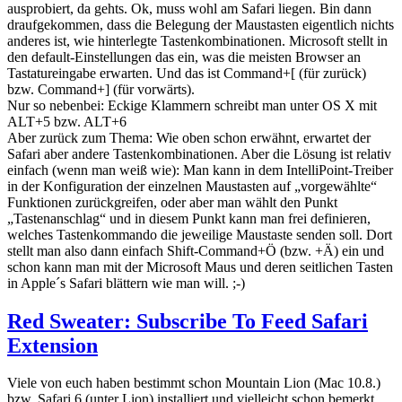
ausprobiert, da gehts. Ok, muss wohl am Safari liegen. Bin dann
draufgekommen, dass die Belegung der Maustasten eigentlich nichts
anderes ist, wie hinterlegte Tastenkombinationen. Microsoft stellt in
den default-Einstellungen das ein, was die meisten Browser an
Tastatureingabe erwarten. Und das ist Command+[ (für zurück)
bzw. Command+] (für vorwärts).
Nur so nebenbei: Eckige Klammern schreibt man unter OS X mit
ALT+5 bzw. ALT+6
Aber zurück zum Thema: Wie oben schon erwähnt, erwartet der
Safari aber andere Tastenkombinationen. Aber die Lösung ist relativ
einfach (wenn man weiß wie): Man kann in dem IntelliPoint-Treiber
in der Konfiguration der einzelnen Maustasten auf „vorgewählte“
Funktionen zurückgreifen, oder aber man wählt den Punkt
„Tastenanschlag“ und in diesem Punkt kann man frei definieren,
welches Tastenkommando die jeweilige Maustaste senden soll. Dort
stellt man also dann einfach Shift-Command+Ö (bzw. +Ä) ein und
schon kann man mit der Microsoft Maus und deren seitlichen Tasten
in Apple´s Safari blättern wie man will. ;-)
Red Sweater: Subscribe To Feed Safari
Extension
Viele von euch haben bestimmt schon Mountain Lion (Mac 10.8.)
bzw. Safari 6 (unter Lion) installiert und vielleicht schon bemerkt,