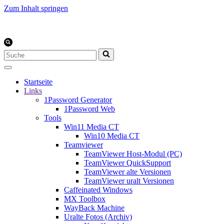
Zum Inhalt springen
Suchen
nach …
Startseite
Links
1Password Generator
1Password Web
Tools
Win11 Media CT
Win10 Media CT
Teamviewer
TeamViewer Host-Modul (PC)
TeamViewer QuickSupport
TeamViewer alte Versionen
TeamViewer uralt Versionen
Caffeinated Windows
MX Toolbox
WayBack Machine
Uralte Fotos (Archiv)