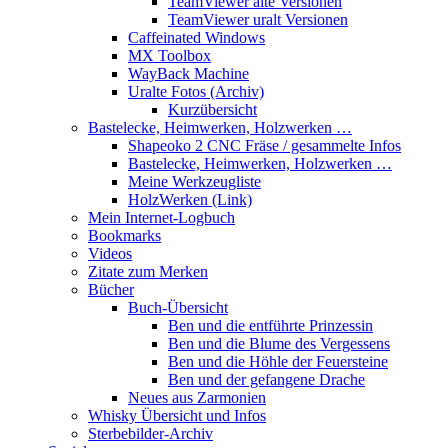
TeamViewer alte Versionen
TeamViewer uralt Versionen
Caffeinated Windows
MX Toolbox
WayBack Machine
Uralte Fotos (Archiv)
Kurzübersicht
Bastelecke, Heimwerken, Holzwerken …
Shapeoko 2 CNC Fräse / gesammelte Infos
Bastelecke, Heimwerken, Holzwerken …
Meine Werkzeugliste
HolzWerken (Link)
Mein Internet-Logbuch
Bookmarks
Videos
Zitate zum Merken
Bücher
Buch-Übersicht
Ben und die entführte Prinzessin
Ben und die Blume des Vergessens
Ben und die Höhle der Feuersteine
Ben und der gefangene Drache
Neues aus Zarmonien
Whisky Übersicht und Infos
Sterbebilder-Archiv