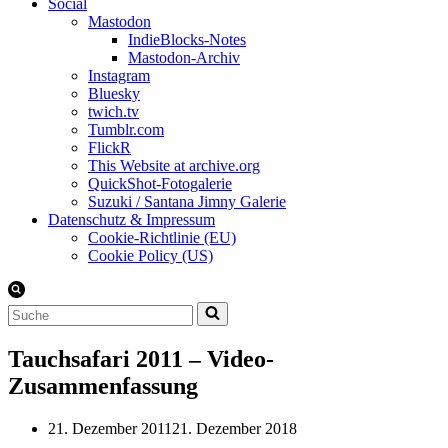
Social
Mastodon
IndieBlocks-Notes
Mastodon-Archiv
Instagram
Bluesky
twich.tv
Tumblr.com
FlickR
This Website at archive.org
QuickShot-Fotogalerie
Suzuki / Santana Jimny Galerie
Datenschutz & Impressum
Cookie-Richtlinie (EU)
Cookie Policy (US)
Suchen
nach …
Tauchsafari 2011 – Video-
Zusammenfassung
21. Dezember 2011
21. Dezember 2018