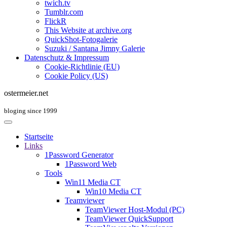
twich.tv
Tumblr.com
FlickR
This Website at archive.org
QuickShot-Fotogalerie
Suzuki / Santana Jimny Galerie
Datenschutz & Impressum
Cookie-Richtlinie (EU)
Cookie Policy (US)
ostermeier.net
bloging since 1999
Startseite
Links
1Password Generator
1Password Web
Tools
Win11 Media CT
Win10 Media CT
Teamviewer
TeamViewer Host-Modul (PC)
TeamViewer QuickSupport