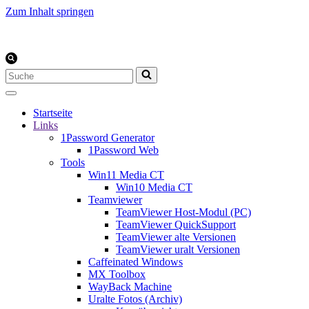
Zum Inhalt springen
Suchen
nach …
Startseite
Links
1Password Generator
1Password Web
Tools
Win11 Media CT
Win10 Media CT
Teamviewer
TeamViewer Host-Modul (PC)
TeamViewer QuickSupport
TeamViewer alte Versionen
TeamViewer uralt Versionen
Caffeinated Windows
MX Toolbox
WayBack Machine
Uralte Fotos (Archiv)