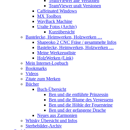
TeamViewer alte Versionen
TeamViewer uralt Versionen
Caffeinated Windows
MX Toolbox
WayBack Machine
Uralte Fotos (Archiv)
Kurzübersicht
Bastelecke, Heimwerken, Holzwerken …
Shapeoko 2 CNC Fräse / gesammelte Infos
Bastelecke, Heimwerken, Holzwerken …
Meine Werkzeugliste
HolzWerken (Link)
Mein Internet-Logbuch
Bookmarks
Videos
Zitate zum Merken
Bücher
Buch-Übersicht
Ben und die entführte Prinzessin
Ben und die Blume des Vergessens
Ben und die Höhle der Feuersteine
Ben und der gefangene Drache
Neues aus Zarmonien
Whisky Übersicht und Infos
Sterbebilder-Archiv