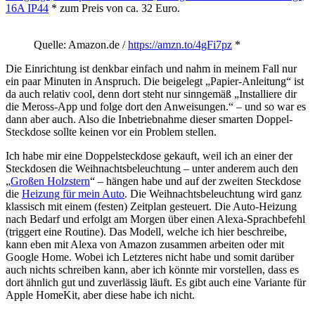
16A IP44
* zum Preis von ca. 32 Euro.
Quelle: Amazon.de /
https://amzn.to/4gFi7pz
*
Die Einrichtung ist denkbar einfach und nahm in meinem Fall nur
ein paar Minuten in Anspruch. Die beigelegt „Papier-Anleitung“ ist
da auch relativ cool, denn dort steht nur sinngemäß „Installiere dir
die Meross-App und folge dort den Anweisungen.“ – und so war es
dann aber auch. Also die Inbetriebnahme dieser smarten Doppel-
Steckdose sollte keinen vor ein Problem stellen.
Ich habe mir eine Doppelsteckdose gekauft, weil ich an einer der
Steckdosen die Weihnachtsbeleuchtung – unter anderem auch den
„
Großen Holzstern
“ – hängen habe und auf der zweiten Steckdose
die
Heizung für mein Auto
. Die Weihnachtsbeleuchtung wird ganz
klassisch mit einem (festen) Zeitplan gesteuert. Die Auto-Heizung
nach Bedarf und erfolgt am Morgen über einen Alexa-Sprachbefehl
(triggert eine Routine). Das Modell, welche ich hier beschreibe,
kann eben mit Alexa von Amazon zusammen arbeiten oder mit
Google Home. Wobei ich Letzteres nicht habe und somit darüber
auch nichts schreiben kann, aber ich könnte mir vorstellen, dass es
dort ähnlich gut und zuverlässig läuft. Es gibt auch eine Variante für
Apple HomeKit, aber diese habe ich nicht.