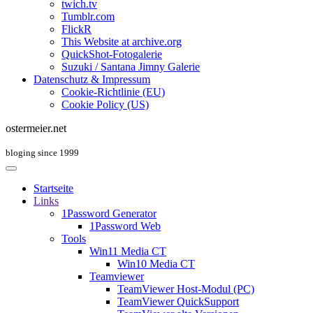
twich.tv
Tumblr.com
FlickR
This Website at archive.org
QuickShot-Fotogalerie
Suzuki / Santana Jimny Galerie
Datenschutz & Impressum
Cookie-Richtlinie (EU)
Cookie Policy (US)
ostermeier.net
bloging since 1999
Startseite
Links
1Password Generator
1Password Web
Tools
Win11 Media CT
Win10 Media CT
Teamviewer
TeamViewer Host-Modul (PC)
TeamViewer QuickSupport