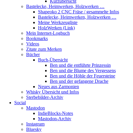
Kurzübersicht
Bastelecke, Heimwerken, Holzwerken …
Shapeoko 2 CNC Fräse / gesammelte Infos
Bastelecke, Heimwerken, Holzwerken …
Meine Werkzeugliste
HolzWerken (Link)
Mein Internet-Logbuch
Bookmarks
Videos
Zitate zum Merken
Bücher
Buch-Übersicht
Ben und die entführte Prinzessin
Ben und die Blume des Vergessens
Ben und die Höhle der Feuersteine
Ben und der gefangene Drache
Neues aus Zarmonien
Whisky Übersicht und Infos
Sterbebilder-Archiv
Social
Mastodon
IndieBlocks-Notes
Mastodon-Archiv
Instagram
Bluesky