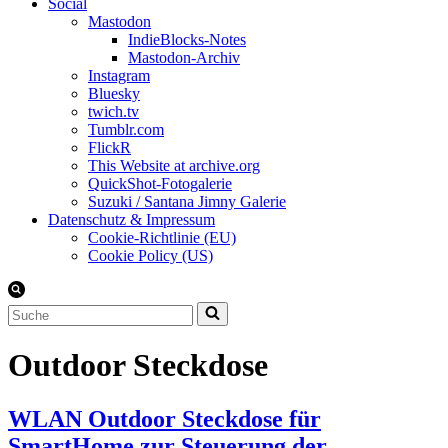
Social
Mastodon
IndieBlocks-Notes
Mastodon-Archiv
Instagram
Bluesky
twich.tv
Tumblr.com
FlickR
This Website at archive.org
QuickShot-Fotogalerie
Suzuki / Santana Jimny Galerie
Datenschutz & Impressum
Cookie-Richtlinie (EU)
Cookie Policy (US)
Suchen
nach …
Outdoor Steckdose
WLAN Outdoor Steckdose für
SmartHome zur Steuerung der