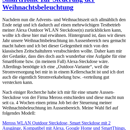
Weihnachtsbeleuchtung
Nachdem nun die Advents- und Weihnachtszeit sich allmählich den
Ende neigt und ich dadurch auf einen mehrwöchigen Testbetrieb
meiner Alexa Outdoor WLAN Steckdose(n) zurückblicken kann,
wollte ich diese hier mal erwähnen. Hintergrund ist, dass wir dieses
Jahr unsere Weihnachtsbeleuchtung im Aussenbereich neu gemacht
macht haben und ich bei dieser Gelegenheit mich von den
klassischen Zeitschaltuhren verabschieden wollte. Daher kam mir
der Gedanke, dass dies doch auch wunderbar eine Aufgabe für eine
SmartHome bzw. (in meinem Fall) Alexa-Steckdose wäre.
Allerdings benötigte ich eine „Outdoor-Variante“, weil die
Stromversorgung bei mir in in einem Kellerschacht ist und ich dort
auch die eigentlich Stromverkabelung bzw. -verteilung gut
verstecken kann.
Nach einiger Recherche habe ich mir für eine smarte Aussen-
Steckdose von der Firma Meross entschieden und diese macht nun
seit ca. 4 Wochen einen prima Job bei der Steuerung meiner
Weihnachtsbeleuchtung im Aussenbereich. Meine Wahl fiel auf
folgendes Modell:
Meross WLAN Outdoor Steckdose, Smart Steckdose mit 2
Ausgänge, Kompatibel mit Alexa, Google Home und SmartThings,