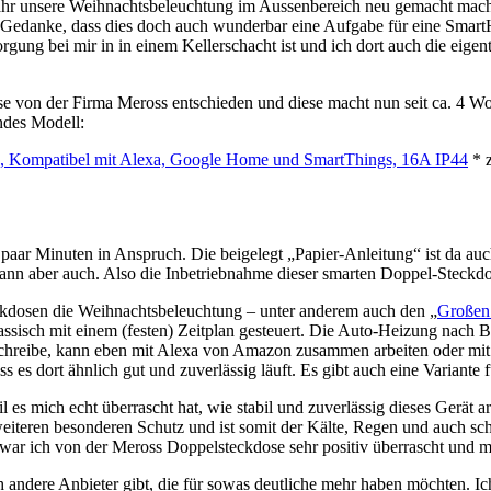
s Jahr unsere Weihnachtsbeleuchtung im Aussenbereich neu gemacht mac
r Gedanke, dass dies doch auch wunderbar eine Aufgabe für eine Smar
rgung bei mir in in einem Kellerschacht ist und ich dort auch die eige
se von der Firma Meross entschieden und diese macht nun seit ca. 4 W
ndes Modell:
, Kompatibel mit Alexa, Google Home und SmartThings, 16A IP44
* z
aar Minuten in Anspruch. Die beigelegt „Papier-Anleitung“ ist da auch r
n aber auch. Also die Inbetriebnahme dieser smarten Doppel-Steckdose
eckdosen die Weihnachtsbeleuchtung – unter anderem auch den „
Großen
ssisch mit einem (festen) Zeitplan gesteuert. Die Auto-Heizung nach 
beschreibe, kann eben mit Alexa von Amazon zusammen arbeiten oder mi
ss es dort ähnlich gut und zuverlässig läuft. Es gibt auch eine Variante
es mich echt überrascht hat, wie stabil und zuverlässig dieses Gerät ar
iteren besonderen Schutz und ist somit der Kälte, Regen und auch sch
 war ich von der Meross Doppelsteckdose sehr positiv überrascht und
ch andere Anbieter gibt, die für sowas deutliche mehr haben möchten. Ic