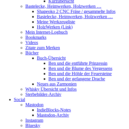
Kurzübersicht
Bastelecke, Heimwerken, Holzwerken …
Shapeoko 2 CNC Fräse / gesammelte Infos
Bastelecke, Heimwerken, Holzwerken …
Meine Werkzeugliste
HolzWerken (Link)
Mein Internet-Logbuch
Bookmarks
Videos
Zitate zum Merken
Bücher
Buch-Übersicht
Ben und die entführte Prinzessin
Ben und die Blume des Vergessens
Ben und die Höhle der Feuersteine
Ben und der gefangene Drache
Neues aus Zarmonien
Whisky Übersicht und Infos
Sterbebilder-Archiv
Social
Mastodon
IndieBlocks-Notes
Mastodon-Archiv
Instagram
Bluesky