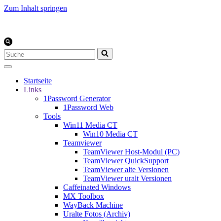
Zum Inhalt springen
Suchen
nach …
Startseite
Links
1Password Generator
1Password Web
Tools
Win11 Media CT
Win10 Media CT
Teamviewer
TeamViewer Host-Modul (PC)
TeamViewer QuickSupport
TeamViewer alte Versionen
TeamViewer uralt Versionen
Caffeinated Windows
MX Toolbox
WayBack Machine
Uralte Fotos (Archiv)