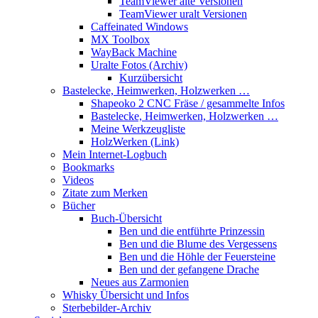
TeamViewer alte Versionen
TeamViewer uralt Versionen
Caffeinated Windows
MX Toolbox
WayBack Machine
Uralte Fotos (Archiv)
Kurzübersicht
Bastelecke, Heimwerken, Holzwerken …
Shapeoko 2 CNC Fräse / gesammelte Infos
Bastelecke, Heimwerken, Holzwerken …
Meine Werkzeugliste
HolzWerken (Link)
Mein Internet-Logbuch
Bookmarks
Videos
Zitate zum Merken
Bücher
Buch-Übersicht
Ben und die entführte Prinzessin
Ben und die Blume des Vergessens
Ben und die Höhle der Feuersteine
Ben und der gefangene Drache
Neues aus Zarmonien
Whisky Übersicht und Infos
Sterbebilder-Archiv