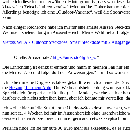
wollte ich diese hier mal erwähnen. Hintergrund ist, dass wir diese
klassischen Zeitschaltuhren verabschieden wollte. Daher kam mir de
Allerdings benötigte ich eine „Outdoor-Variante“, weil die Stromverso
kann.
Nach einiger Recherche habe ich mir für eine smarte Aussen-Steckdo
Weihnachtsbeleuchtung im Aussenbereich. Meine Wahl fiel auf folge
Meross WLAN Outdoor Steckdose, Smart Steckdose mit 2 Ausgänge
Quelle: Amazon.de /
https://amzn.to/4gFi7pz
*
Die Einrichtung ist denkbar einfach und nahm in meinem Fall nur ein p
die Meross-App und folge dort den Anweisungen.“ – und so war es dan
Ich habe mir eine Doppelsteckdose gekauft, weil ich an einer der St
die
Heizung für mein Auto
. Die Weihnachtsbeleuchtung wird ganz kla
Sprachbefehl (triggert eine Routine). Das Modell, welche ich hier 
darüber auch nichts schreiben kann, aber ich könnte mir vorstellen, da
Ich wollte hier auf die SmartHome Outdoor-Steckdose hinweisen, weil 
nun seit ca. 4 Wochen bei mir im Aussenbereich ohne irgendwelche we
Geräten für den Aussenbereich immer gern auch etwas skeptisch bin,
Preislich finde ich sie für gute 30 Euro mehr als akzeptabel, da es au