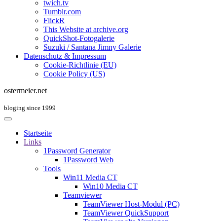
twich.tv
Tumblr.com
FlickR
This Website at archive.org
QuickShot-Fotogalerie
Suzuki / Santana Jimny Galerie
Datenschutz & Impressum
Cookie-Richtlinie (EU)
Cookie Policy (US)
ostermeier.net
bloging since 1999
Startseite
Links
1Password Generator
1Password Web
Tools
Win11 Media CT
Win10 Media CT
Teamviewer
TeamViewer Host-Modul (PC)
TeamViewer QuickSupport