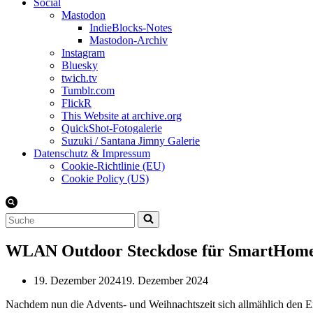
Social
Mastodon
IndieBlocks-Notes
Mastodon-Archiv
Instagram
Bluesky
twich.tv
Tumblr.com
FlickR
This Website at archive.org
QuickShot-Fotogalerie
Suzuki / Santana Jimny Galerie
Datenschutz & Impressum
Cookie-Richtlinie (EU)
Cookie Policy (US)
Suchen
nach …
WLAN Outdoor Steckdose für SmartHome 
19. Dezember 2024
19. Dezember 2024
Nachdem nun die Advents- und Weihnachtszeit sich allmählich den 