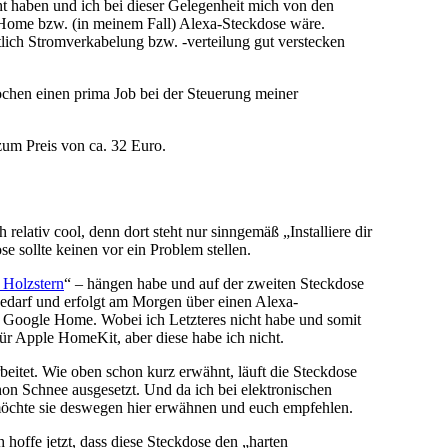
ht haben und ich bei dieser Gelegenheit mich von den
tHome bzw. (in meinem Fall) Alexa-Steckdose wäre.
ntlich Stromverkabelung bzw. -verteilung gut verstecken
ochen einen prima Job bei der Steuerung meiner
um Preis von ca. 32 Euro.
elativ cool, denn dort steht nur sinngemäß „Installiere dir
 sollte keinen vor ein Problem stellen.
 Holzstern
“ – hängen habe und auf der zweiten Steckdose
Bedarf und erfolgt am Morgen über einen Alexa-
t Google Home. Wobei ich Letzteres nicht habe und somit
 für Apple HomeKit, aber diese habe ich nicht.
beitet. Wie oben schon kurz erwähnt, läuft die Steckdose
on Schnee ausgesetzt. Und da ich bei elektronischen
 möchte sie deswegen hier erwähnen und euch empfehlen.
h hoffe jetzt, dass diese Steckdose den „harten