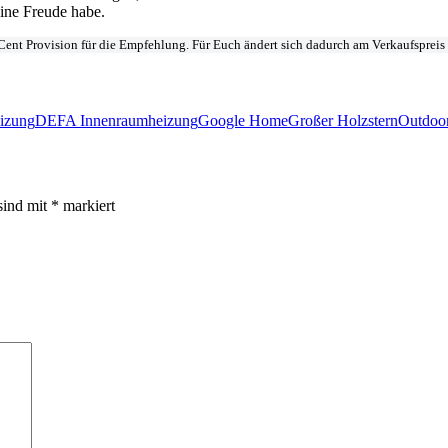
eine Freude habe.
r Cent Provision für die Empfehlung. Für Euch ändert sich dadurch am Verkaufsprei
izung
DEFA Innenraumheizung
Google Home
Großer Holzstern
Outdoor
sind mit
*
markiert