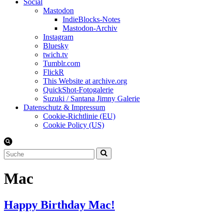
Social
Mastodon
IndieBlocks-Notes
Mastodon-Archiv
Instagram
Bluesky
twich.tv
Tumblr.com
FlickR
This Website at archive.org
QuickShot-Fotogalerie
Suzuki / Santana Jimny Galerie
Datenschutz & Impressum
Cookie-Richtlinie (EU)
Cookie Policy (US)
Suchen
nach …
Mac
Happy Birthday Mac!