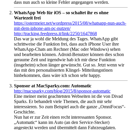
dass nun auch so kleine Fehler angegangen werden.
WhatsApp Web für iOS – so schaltet ihr es ohne
Wartezeit frei
https://ostermeier.net/wordpress/2015/08/whatsapp-nun-auch-
mit-dem-iphone-am-pc-nutzen/
http://tracking.feedpress.it/link/2250/1647868
Das war ja wohl die Meldung des Tages. WhatsApp gibt
schrittweise die Funktion frei, dass auch iPhone User ihre
WhatsApp-Chats am Rechner (Mac oder Windows) sehen
und bearbeiten können. Adroid-Benutzer können dies schon
geraume Zeit und irgendwie hab ich mir diese Funktion
(insgeheim) schon länger gewünscht. Gut so. Jetzt wenn wir
das mit den personalisierten Klingel- Mitteilungstönen
hinbekommen, dass wäre ich schon sehr happy.
Sponsor at MacSparky.com: Automatic
http://macsparky.com/blog/2015/8/sponsor-automatic
Eine meiner meist geachtetsten Webseiten ist die von Divad
Sparks. Er behandelt viele Themen, die auch mir sehr
interessieren. So zum Beispiel auch die ganze „OmniFocus“-
Geschichte.
Nun hat er zur Zeit einen recht interessanten Sponsor.
„Automatic“ kann im Auto (an den Service-Stecker)
angesteckt werden und übermittelt dann Fahrzeugdaten.