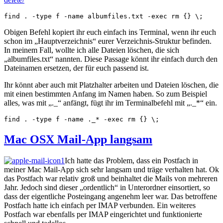
find . -type f -name albumfiles.txt -exec rm {} \;
Obigen Befehl kopiert ihr euch einfach ins Terminal, wenn ihr euch
schon im „Hauptverzeichnis“ eurer Verzeichnis-Struktur befinden.
In meinem Fall, wollte ich alle Dateien löschen, die sich
„albumfiles.txt“ nannten. Diese Passage könnt ihr einfach durch den
Dateinamen ersetzen, der für euch passend ist.
Ihr könnt aber auch mit Platzhalter arbeiten und Dateien löschen, die
mit einen bestimmten Anfang im Namen haben. So zum Beispiel
alles, was mit „._“ anfängt, fügt ihr im Terminalbefehl mit „._*“ ein.
find . -type f -name ._* -exec rm 
{}
\;
Mac OSX Mail-App langsam
Ich hatte das Problem, dass ein Postfach in
meiner Mac Mail-App sich sehr langsam und träge verhalten hat. Ok
das Postfach war relativ groß und beinhaltet die Mails von mehreren
Jahr. Jedoch sind dieser „ordentlich“ in Unterordner einsortiert, so
dass der eigentliche Posteingang angenehm leer war. Das betroffene
Postfach hatte ich einfach per IMAP verbunden. Ein weiteres
Postfach war ebenfalls per IMAP eingerichtet und funktionierte