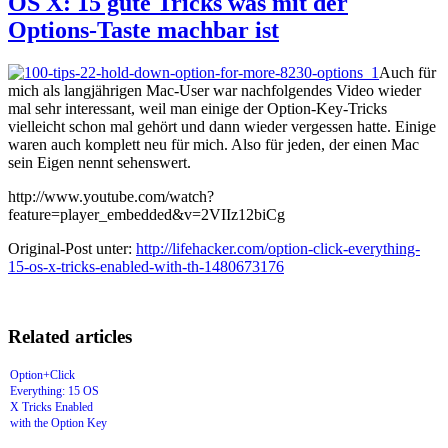
OS X: 15 gute Tricks was mit der
Options-Taste machbar ist
Auch für
mich als langjährigen Mac-User war nachfolgendes Video wieder
mal sehr interessant, weil man einige der Option-Key-Tricks
vielleicht schon mal gehört und dann wieder vergessen hatte. Einige
waren auch komplett neu für mich. Also für jeden, der einen Mac
sein Eigen nennt sehenswert.
http://www.youtube.com/watch?
feature=player_embedded&v=2VIIz12biCg
Original-Post unter:
http://lifehacker.com/option-click-everything-
15-os-x-tricks-enabled-with-th-1480673176
Related articles
Option+Click
Everything: 15 OS
X Tricks Enabled
with the Option Key