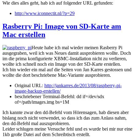
Wie dies alles geht, hab ich auf folgender URL gefunden:
http://www.iconnectit.nl/?p=29
Rasberry Pi: Image von SD-Karte am
Mac erstellen
Heute habe ich mal wieder meinen Rasberry Pi
ausgegraben, weil ich was Neues damit ausprobieren wollte. Doch
im die prima konfigurierte XBMC-Installation nicht zu verlieren,
wollte ich schnell noch ein Image von der SD-Karte erstellen.
Ich bin wieder ein mal auf die Seiten von Jan Karres gestossen und
wollte die dort beschriebene Mac-Variante ausprobieren.
Original URL:
http://jankarres.de/2013/08/raspberry-pi-
image-backup-erstellen/
beschriebener Terminal-Befehl: dd if=/dev/sdx
of=/path/images.img bs=1M
Ich kannte zwar den dd-Befehl vom Hörensagen, hab diesen aber
bislang noch nicht verwendet, so dass ich das zum Anlass nahm,
den dd-Befehl mal auszuprobieren.
Leider schlugen meine Versuche fehl und es wurde bei mir nur eine
1kb große Datei auf dem Schreibtisch erstellt.