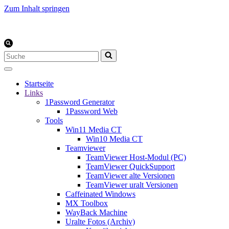
Zum Inhalt springen
Suchen
nach …
Startseite
Links
1Password Generator
1Password Web
Tools
Win11 Media CT
Win10 Media CT
Teamviewer
TeamViewer Host-Modul (PC)
TeamViewer QuickSupport
TeamViewer alte Versionen
TeamViewer uralt Versionen
Caffeinated Windows
MX Toolbox
WayBack Machine
Uralte Fotos (Archiv)