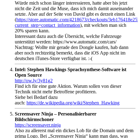
Würde mich schon länger interessieren, hatte aber bis jetzt
nicht die Zeit und die Muse, dass ich mich damit auseinander
setzte. Aber auf der Seite von David gibt es derzeit einen Link
(
https://store.automatic.com/4218673/checkouts/3eb176418e
current_step=contact_information
), mit welchen man sich
20% sparen kann.
Interessant dazu auch die Übersicht, welche Fahrzeuge
unterstützt werden: https://www.automatic.com/cars/
Nachtrag: Wollte mir gerade den Dongle kaufen, hab dann
aber noch rechtzeitig bemerkt, dass die iOS App nicht im
deutschen iTunes-Store verfügbar ist. :-(
Intel: Stephen Hawkings Sprachsynthese-Software ist
Open Source
http://ow.ly/3y81g2
Find ich für eine gute Aktion. Warum sollen von dieser
Technik nicht mehr Betroffene profitieren.
Siehe bei Bedarf dazu
auch:
https://de.wikipedia.org/wiki/Stephen_Hawking
Screensaver Ninja – Personalisierbarer
Bildschirmschoner
https://screensaver.ninja
Also zu allererst mal ein dickes Lob für die Domain und dem
prima Logo. Bei „Screensaver Ninja“ kann man dass, was