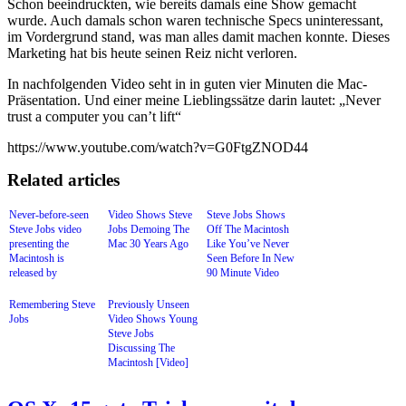
Schon beeindruckten, wie bereits damals eine Show gemacht
wurde. Auch damals schon waren technische Specs uninteressant,
im Vordergrund stand, was man alles damit machen konnte. Dieses
Marketing hat bis heute seinen Reiz nicht verloren.
In nachfolgenden Video seht in in guten vier Minuten die Mac-
Präsentation. Und einer meine Lieblingssätze darin lautet: „Never
trust a computer you can’t lift“
https://www.youtube.com/watch?v=G0FtgZNOD44
Related articles
Never-before-seen
Video Shows Steve
Steve Jobs Shows
Steve Jobs video
Jobs Demoing The
Off The Macintosh
presenting the
Mac 30 Years Ago
Like You’ve Never
Macintosh is
Seen Before In New
released by
90 Minute Video
Computer History
Museum
Remembering Steve
Previously Unseen
Jobs
Video Shows Young
Steve Jobs
Discussing The
Macintosh [Video]