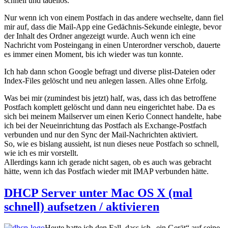
schnell und tadellos.
Nur wenn ich von einem Postfach in das andere wechselte, dann fiel
mir auf, dass die Mail-App eine Gedächnis-Sekunde einlegte, bevor
der Inhalt des Ordner angezeigt wurde. Auch wenn ich eine
Nachricht vom Posteingang in einen Unterordner verschob, dauerte
es immer einen Moment, bis ich wieder was tun konnte.
Ich hab dann schon Google befragt und diverse plist-Dateien oder
Index-Files gelöscht und neu anlegen lassen. Alles ohne Erfolg.
Was bei mir (zumindest bis jetzt) half, was, dass ich das betroffene
Postfach komplett gelöscht und dann neu eingerichtet habe. Da es
sich bei meinem Mailserver um einen Kerio Connect handelte, habe
ich bei der Neueinrichtung das Postfach als Exchange-Postfach
verbunden und nur den Sync der Mail-Nachrichten aktiviert.
So, wie es bislang aussieht, ist nun dieses neue Postfach so schnell,
wie ich es mir vorstellt.
Allerdings kann ich gerade nicht sagen, ob es auch was gebracht
hätte, wenn ich das Postfach wieder mit IMAP verbunden hätte.
DHCP Server unter Mac OS X (mal
schnell) aufsetzen / aktivieren
Heute hatte ich den Fall, dass ich „ein Gerät“ auf seine