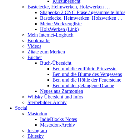
Kurzübersicht
Bastelecke, Heimwerken, Holzwerken …
Shapeoko 2 CNC Fräse / gesammelte Infos
Bastelecke, Heimwerken, Holzwerken …
Meine Werkzeugliste
HolzWerken (Link)
Mein Internet-Logbuch
Bookmarks
Videos
Zitate zum Merken
Bücher
Buch-Übersicht
Ben und die entführte Prinzessin
Ben und die Blume des Vergessens
Ben und die Höhle der Feuersteine
Ben und der gefangene Drache
Neues aus Zarmonien
Whisky Übersicht und Infos
Sterbebilder-Archiv
Social
Mastodon
IndieBlocks-Notes
Mastodon-Archiv
Instagram
Bluesky