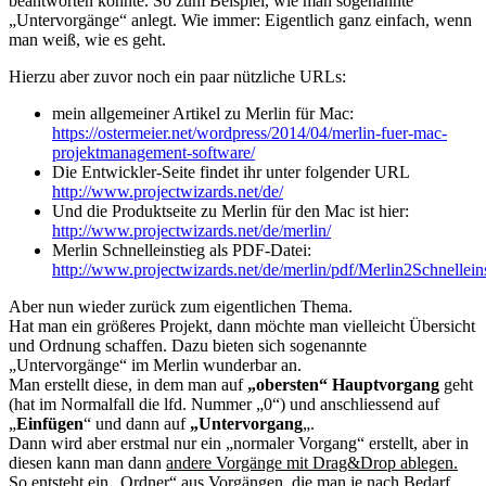
beantworten konnte. So zum Beispiel, wie man sogenannte
„Untervorgänge“ anlegt. Wie immer: Eigentlich ganz einfach, wenn
man weiß, wie es geht.
Hierzu aber zuvor noch ein paar nützliche URLs:
mein allgemeiner Artikel zu Merlin für Mac:
https://ostermeier.net/wordpress/2014/04/merlin-fuer-mac-
projektmanagement-software/
Die Entwickler-Seite findet ihr unter folgender URL
http://www.projectwizards.net/de/
Und die Produktseite zu Merlin für den Mac ist hier:
http://www.projectwizards.net/de/merlin/
Merlin Schnelleinstieg als PDF-Datei:
http://www.projectwizards.net/de/merlin/pdf/Merlin2Schnellein
Aber nun wieder zurück zum eigentlichen Thema.
Hat man ein größeres Projekt, dann möchte man vielleicht Übersicht
und Ordnung schaffen. Dazu bieten sich sogenannte
„Untervorgänge“ im Merlin wunderbar an.
Man erstellt diese, in dem man auf
„obersten“ Hauptvorgang
geht
(hat im Normalfall die lfd. Nummer „0“) und anschliessend auf
„
Einfügen
“ und dann auf
„Untervorgang
„.
Dann wird aber erstmal nur ein „normaler Vorgang“ erstellt, aber in
diesen kann man dann
andere Vorgänge mit Drag&Drop ablegen.
So entsteht ein „Ordner“ aus Vorgängen, die man je nach Bedarf