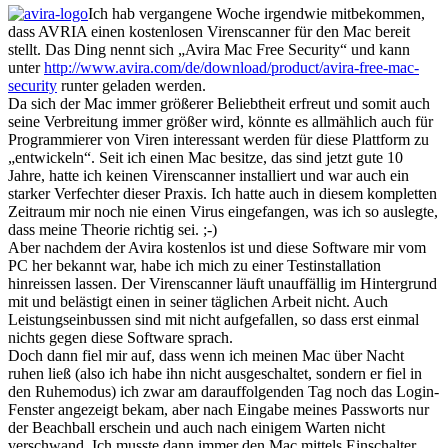
Ich hab vergangene Woche irgendwie mitbekommen,
dass AVRIA einen kostenlosen Virenscanner für den Mac bereit
stellt. Das Ding nennt sich „Avira Mac Free Security“ und kann
unter
http://www.avira.com/de/download/product/avira-free-mac-
security
runter geladen werden.
Da sich der Mac immer größerer Beliebtheit erfreut und somit auch
seine Verbreitung immer größer wird, könnte es allmählich auch für
Programmierer von Viren interessant werden für diese Plattform zu
„entwickeln“. Seit ich einen Mac besitze, das sind jetzt gute 10
Jahre, hatte ich keinen Virenscanner installiert und war auch ein
starker Verfechter dieser Praxis. Ich hatte auch in diesem kompletten
Zeitraum mir noch nie einen Virus eingefangen, was ich so auslegte,
dass meine Theorie richtig sei. ;-)
Aber nachdem der Avira kostenlos ist und diese Software mir vom
PC her bekannt war, habe ich mich zu einer Testinstallation
hinreissen lassen. Der Virenscanner läuft unauffällig im Hintergrund
mit und belästigt einen in seiner täglichen Arbeit nicht. Auch
Leistungseinbussen sind mit nicht aufgefallen, so dass erst einmal
nichts gegen diese Software sprach.
Doch dann fiel mir auf, dass wenn ich meinen Mac über Nacht
ruhen ließ (also ich habe ihn nicht ausgeschaltet, sondern er fiel in
den Ruhemodus) ich zwar am darauffolgenden Tag noch das Login-
Fenster angezeigt bekam, aber nach Eingabe meines Passworts nur
der Beachball erschein und auch nach einigem Warten nicht
verschwand. Ich musste dann immer den Mac mittels Einschalter