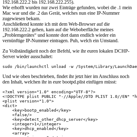
192.168.222.2 bis 192.168.222.255).
Wie erhofft wurden nur zwei Einträge gefunden, wobei die .1 mein
Mac war und die .2 das Gerät, welches nun eine IP-Nummer
zugewiesen bekam.
Anschließend konnte ich mit dem Web-Browser auf die
192.168.222.2 gehen, kam auf die Weboberfläche meines
„Problemgerätes“ und konnte dort dann endlich wieder ein
vernünftige IP-Nummer eintragen. Puh, welch ein Umstand.
Zu Vollständigkeit noch der Befehl, wie ihr euren lokalen DCHP-
Server wieder ausschaltet:
sudo /bin/launchctl unload -w /System/Library/LaunchDae
Und wie oben beschrieben, findet ihr jetzt hier im Anschluss noch
den Inhalt, welchen ihr in eure bootpd.plist einfügen müsst:
<?xml version="1.0" encoding="UTF-8"?>
<!DOCTYPE plist PUBLIC "-//Apple//DTD PLIST 1.0//EN" "h
<plist
version=
"1.0"
>
<dict>
<key>
bootp_enabled
</key>
<false/>
<key>
detect_other_dhcp_server
</key>
<integer>
1
</integer>
<key>
dhcp_enabled
</key>
<array>