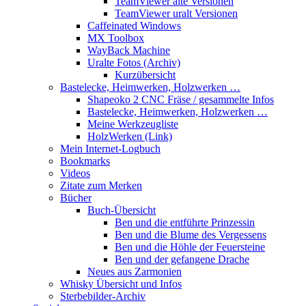
TeamViewer alte Versionen
TeamViewer uralt Versionen
Caffeinated Windows
MX Toolbox
WayBack Machine
Uralte Fotos (Archiv)
Kurzübersicht
Bastelecke, Heimwerken, Holzwerken …
Shapeoko 2 CNC Fräse / gesammelte Infos
Bastelecke, Heimwerken, Holzwerken …
Meine Werkzeugliste
HolzWerken (Link)
Mein Internet-Logbuch
Bookmarks
Videos
Zitate zum Merken
Bücher
Buch-Übersicht
Ben und die entführte Prinzessin
Ben und die Blume des Vergessens
Ben und die Höhle der Feuersteine
Ben und der gefangene Drache
Neues aus Zarmonien
Whisky Übersicht und Infos
Sterbebilder-Archiv