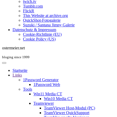
twich.tv
Tumblr.com
FlickR
This Website at archive.org
QuickShot-Fotogalerie
Suzuki / Santana Jimny Galerie
Datenschutz & Impressum
Cookie-Richtlinie (EU)
Cookie Policy (US)
ostermeier.net
bloging since 1999
Startseite
Links
1Password Generator
1Password Web
Tools
Win11 Media CT
Win10 Media CT
Teamviewer
TeamViewer Host-Modul (PC)
TeamViewer QuickSupport