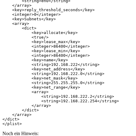
<string>
en0
</string>
</array>
<key>
reply_threshold_seconds
</key>
<integer>
0
</integer>
<key>
Subnets
</key>
<array>
<dict>
<key>
allocate
</key>
<true/>
<key>
lease_max
</key>
<integer>
86400
</integer>
<key>
lease_min
</key>
<integer>
86400
</integer>
<key>
name
</key>
<string>
192.168.222
</string>
<key>
net_address
</key>
<string>
192.168.222.0
</string>
<key>
net_mask
</key>
<string>
255.255.255.0
</string>
<key>
net_range
</key>
<array>
<string>
192.168.222.2
</string>
<string>
192.168.222.254
</string>
</array>
</dict>
</array>
</dict>
</plist>
Noch ein Hinweis: