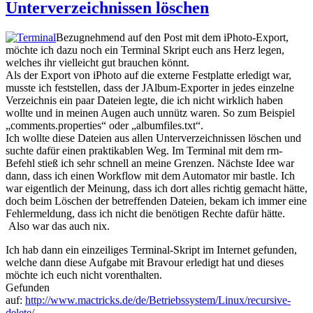
Unterverzeichnissen löschen
Bezugnehmend auf den Post mit dem iPhoto-Export,
möchte ich dazu noch ein Terminal Skript euch ans Herz legen,
welches ihr vielleicht gut brauchen könnt.
Als der Export von iPhoto auf die externe Festplatte erledigt war,
musste ich feststellen, dass der JAlbum-Exporter in jedes einzelne
Verzeichnis ein paar Dateien legte, die ich nicht wirklich haben
wollte und in meinen Augen auch unnütz waren. So zum Beispiel
„comments.properties“ oder „albumfiles.txt“.
Ich wollte diese Dateien aus allen Unterverzeichnissen löschen und
suchte dafür einen praktikablen Weg. Im Terminal mit dem rm-
Befehl stieß ich sehr schnell an meine Grenzen. Nächste Idee war
dann, dass ich einen Workflow mit dem Automator mir bastle. Ich
war eigentlich der Meinung, dass ich dort alles richtig gemacht hätte,
doch beim Löschen der betreffenden Dateien, bekam ich immer eine
Fehlermeldung, dass ich nicht die benötigen Rechte dafür hätte.
Also war das auch nix.
Ich hab dann ein einzeiliges Terminal-Skript im Internet gefunden,
welche dann diese Aufgabe mit Bravour erledigt hat und dieses
möchte ich euch nicht vorenthalten.
Gefunden
auf:
http://www.mactricks.de/de/Betriebssystem/Linux/recursive-
delete/