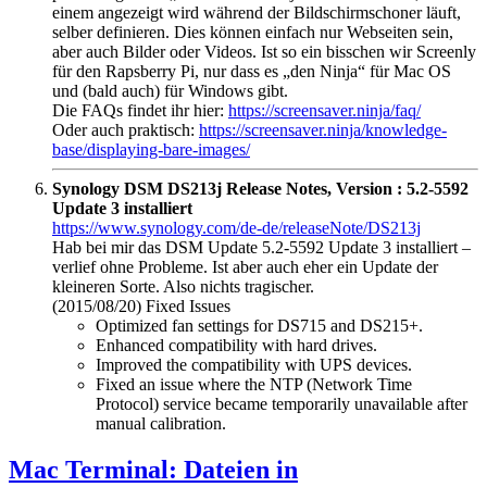
einem angezeigt wird während der Bildschirmschoner läuft,
selber definieren. Dies können einfach nur Webseiten sein,
aber auch Bilder oder Videos. Ist so ein bisschen wir Screenly
für den Rapsberry Pi, nur dass es „den Ninja“ für Mac OS
und (bald auch) für Windows gibt.
Die FAQs findet ihr hier:
https://screensaver.ninja/faq/
Oder auch praktisch:
https://screensaver.ninja/knowledge-
base/displaying-bare-images/
Synology DSM DS213j Release Notes, Version : 5.2-5592
Update 3 installiert
https://www.synology.com/de-de/releaseNote/DS213j
Hab bei mir das DSM Update 5.2-5592 Update 3 installiert –
verlief ohne Probleme. Ist aber auch eher ein Update der
kleineren Sorte. Also nichts tragischer.
(2015/08/20) Fixed Issues
Optimized fan settings for DS715 and DS215+.
Enhanced compatibility with hard drives.
Improved the compatibility with UPS devices.
Fixed an issue where the NTP (Network Time
Protocol) service became temporarily unavailable after
manual calibration.
Mac Terminal: Dateien in