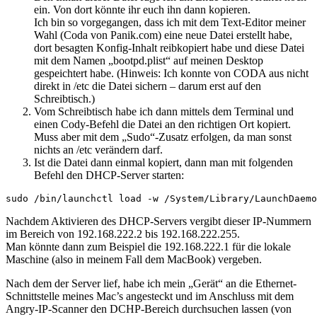
ein. Von dort könnte ihr euch ihn dann kopieren.
Ich bin so vorgegangen, dass ich mit dem Text-Editor meiner
Wahl (Coda von Panik.com) eine neue Datei erstellt habe,
dort besagten Konfig-Inhalt reibkopiert habe und diese Datei
mit dem Namen „bootpd.plist“ auf meinen Desktop
gespeichtert habe. (Hinweis: Ich konnte von CODA aus nicht
direkt in /etc die Datei sichern – darum erst auf den
Schreibtisch.)
Vom Schreibtisch habe ich dann mittels dem Terminal und
einen Cody-Befehl die Datei an den richtigen Ort kopiert.
Muss aber mit dem „Sudo“-Zusatz erfolgen, da man sonst
nichts an /etc verändern darf.
Ist die Datei dann einmal kopiert, dann man mit folgenden
Befehl den DHCP-Server starten:
sudo /bin/launchctl load -w /System/Library/LaunchDaemo
Nachdem Aktivieren des DHCP-Servers vergibt dieser IP-Nummern
im Bereich von 192.168.222.2 bis 192.168.222.255.
Man könnte dann zum Beispiel die 192.168.222.1 für die lokale
Maschine (also in meinem Fall dem MacBook) vergeben.
Nach dem der Server lief, habe ich mein „Gerät“ an die Ethernet-
Schnittstelle meines Mac’s angesteckt und im Anschluss mit dem
Angry-IP-Scanner den DCHP-Bereich durchsuchen lassen (von