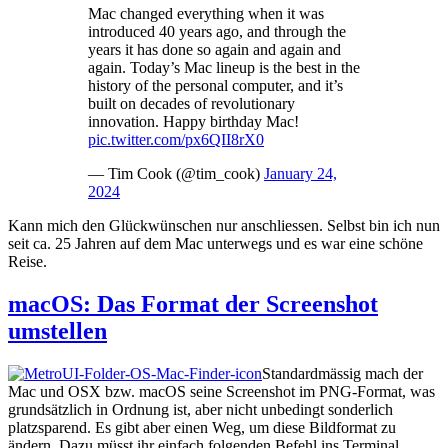
Mac changed everything when it was
introduced 40 years ago, and through the
years it has done so again and again and
again. Today’s Mac lineup is the best in the
history of the personal computer, and it’s
built on decades of revolutionary
innovation. Happy birthday Mac!
pic.twitter.com/px6QII8rX0
— Tim Cook (@tim_cook)
January 24,
2024
Kann mich den Glückwünschen nur anschliessen. Selbst bin ich nun
seit ca. 25 Jahren auf dem Mac unterwegs und es war eine schöne
Reise.
macOS: Das Format der Screenshot
umstellen
Standardmässig mach der
Mac und OSX bzw. macOS seine Screenshot im PNG-Format, was
grundsätzlich in Ordnung ist, aber nicht unbedingt sonderlich
platzsparend. Es gibt aber einen Weg, um diese Bildformat zu
ändern. Dazu müsst ihr einfach folgenden Befehl ins Terminal