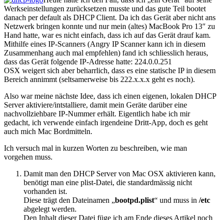
Werkseinstellungen zurücksetzen musste und das gute Teil bootet
danach per default als DHCP Client. Da ich das Gerät aber nicht ans
Netzwerk bringen konnte und nur mein (altes) MacBook Pro 13″ zu
Hand hatte, war es nicht einfach, dass ich auf das Gerät drauf kam.
Mithilfe eines IP-Scanners (Angry IP Scanner kann ich in diesem
Zusammenhang auch mal empfehlen) fand ich schliesslich heraus,
dass das Gerät folgende IP-Adresse hatte: 224.0.0.251
OSX weigert sich aber beharrlich, dass es eine statische IP in diesem
Bereich annimmt (seltsamerweise bis 222.x.x.x geht es noch).
Also war meine nächste Idee, dass ich einen eigenen, lokalen DHCP
Server aktiviere/intstalliere, damit mein Geräte darüber eine
nachvollziehbare IP-Nummer erhält. Eigentlich habe ich mir
gedacht, ich verwende einfach irgendeine Dritt-App, doch es geht
auch mich Mac Bordmitteln.
Ich versuch mal in kurzen Worten zu beschreiben, wie man
vorgehen muss.
Damit man den DHCP Server von Mac OSX aktivieren kann,
benötigt man eine plist-Datei, die standardmässig nicht
vorhanden ist.
Diese trägt den Dateinamen „
bootpd.plist
“ und muss in
/etc
abgelegt werden.
Den Inhalt dieser Datei füge ich am Ende dieses Artikel noch