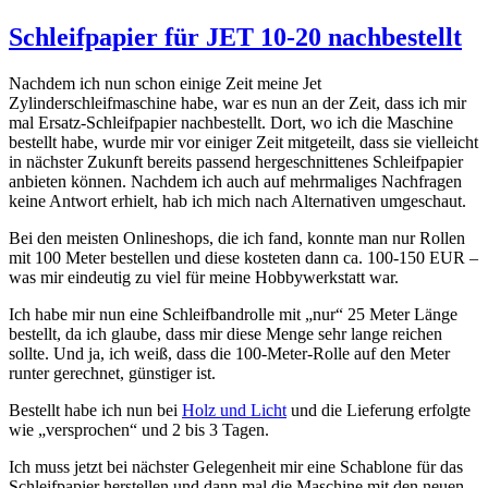
Schleifpapier für JET 10-20 nachbestellt
Nachdem ich nun schon einige Zeit meine Jet
Zylinderschleifmaschine habe, war es nun an der Zeit, dass ich mir
mal Ersatz-Schleifpapier nachbestellt. Dort, wo ich die Maschine
bestellt habe, wurde mir vor einiger Zeit mitgeteilt, dass sie vielleicht
in nächster Zukunft bereits passend hergeschnittenes Schleifpapier
anbieten können. Nachdem ich auch auf mehrmaliges Nachfragen
keine Antwort erhielt, hab ich mich nach Alternativen umgeschaut.
Bei den meisten Onlineshops, die ich fand, konnte man nur Rollen
mit 100 Meter bestellen und diese kosteten dann ca. 100-150 EUR –
was mir eindeutig zu viel für meine Hobbywerkstatt war.
Ich habe mir nun eine Schleifbandrolle mit „nur“ 25 Meter Länge
bestellt, da ich glaube, dass mir diese Menge sehr lange reichen
sollte. Und ja, ich weiß, dass die 100-Meter-Rolle auf den Meter
runter gerechnet, günstiger ist.
Bestellt habe ich nun bei
Holz und Licht
und die Lieferung erfolgte
wie „versprochen“ und 2 bis 3 Tagen.
Ich muss jetzt bei nächster Gelegenheit mir eine Schablone für das
Schleifpapier herstellen und dann mal die Maschine mit den neuen