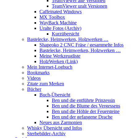
TeamViewer alte Versionen
TeamViewer uralt Versionen
Caffeinated Windows
MX Toolbox
WayBack Machine
Uralte Fotos (Archiv)
Kurzübersicht
Bastelecke, Heimwerken, Holzwerken …
Shapeoko 2 CNC Fräse / gesammelte Infos
Bastelecke, Heimwerken, Holzwerken …
Meine Werkzeugliste
HolzWerken (Link)
Mein Internet-Logbuch
Bookmarks
Videos
Zitate zum Merken
Bücher
Buch-Übersicht
Ben und die entführte Prinzessin
Ben und die Blume des Vergessens
Ben und die Höhle der Feuersteine
Ben und der gefangene Drache
Neues aus Zarmonien
Whisky Übersicht und Infos
Sterbebilder-Archiv