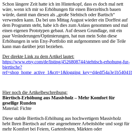
Schon längere Zeit hatte ich im Hinterkopf, dass es doch mal nett
wäre, wenn ich mir so Erhöhungen für einen Bierzeltisch bauen
würde, damit man diesen als „große Stehtisch oder Bartisch“
verwenden kann. Da bei uns Mittag August wieder ein Dorffest auf
dem Programm steht, habe ich dies zum Anlass genommen und mal
einen eigenen Prototypen gebaut. Auf dessen Grundlage, mit ein
paar Veränderungen/Optimierungen, hat nun mein Sohn diese
Erhöhungen in sein Etsy-Portfolio mit aufgenommen und die Teile
kann man darüber jetzt beziehen.
Der direkte Link zu dem Artikel lautet:
https://www.etsy.com/de/listing/4526808744/stehtisch-erhohung-fur-
biertische?
ref=shop_home_active_1&crt=1&logging_key=d4edf54a3e1b540
Hier noch die Artikelbeschreibung:
Biertisch-Erhöhung aus Massivholz – Mehr Komfort für
gesellige Runden
Material: Fichte
Diese stabile Biertisch-Erhöhung aus hochwertigem Massivholz
hebt Ihren Biertisch auf eine angenehmere Arbeitshöhe und sorgt für
mehr Komfort bei Feiern, Gartenfesten, Märkten oder