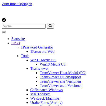
Zum Inhalt springen
Suchen
nach …
Startseite
Links
1Password Generator
1Password Web
Tools
Win11 Media CT
Win10 Media CT
Teamviewer
TeamViewer Host-Modul (PC)
TeamViewer QuickSupport
TeamViewer alte Versionen
TeamViewer uralt Versionen
Caffeinated Windows
MX Toolbox
WayBack Machine
Uralte Fotos (Archiv)