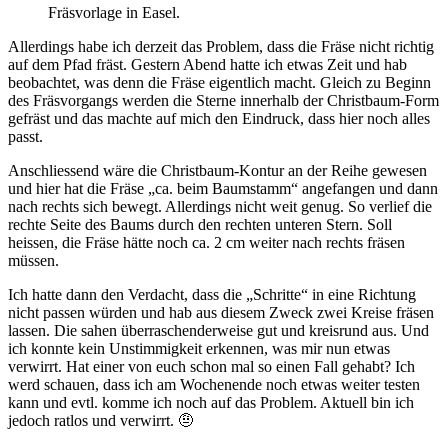
Fräsvorlage in Easel.
Allerdings habe ich derzeit das Problem, dass die Fräse nicht richtig
auf dem Pfad fräst. Gestern Abend hatte ich etwas Zeit und hab
beobachtet, was denn die Fräse eigentlich macht. Gleich zu Beginn
des Fräsvorgangs werden die Sterne innerhalb der Christbaum-Form
gefräst und das machte auf mich den Eindruck, dass hier noch alles
passt.
Anschliessend wäre die Christbaum-Kontur an der Reihe gewesen
und hier hat die Fräse „ca. beim Baumstamm“ angefangen und dann
nach rechts sich bewegt. Allerdings nicht weit genug. So verlief die
rechte Seite des Baums durch den rechten unteren Stern. Soll
heissen, die Fräse hätte noch ca. 2 cm weiter nach rechts fräsen
müssen.
Ich hatte dann den Verdacht, dass die „Schritte“ in eine Richtung
nicht passen würden und hab aus diesem Zweck zwei Kreise fräsen
lassen. Die sahen überraschenderweise gut und kreisrund aus. Und
ich konnte kein Unstimmigkeit erkennen, was mir nun etwas
verwirrt. Hat einer von euch schon mal so einen Fall gehabt? Ich
werd schauen, dass ich am Wochenende noch etwas weiter testen
kann und evtl. komme ich noch auf das Problem. Aktuell bin ich
jedoch ratlos und verwirrt. 🤨