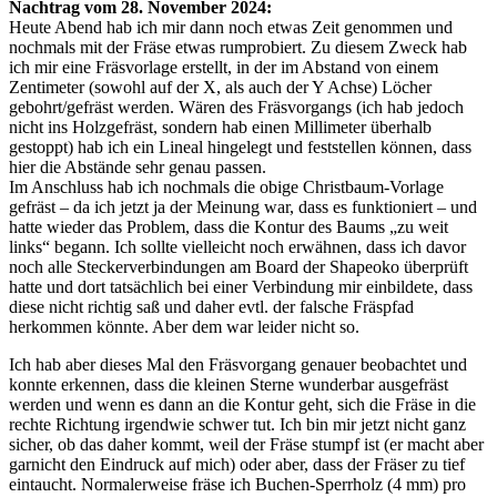
Nachtrag vom 28. November 2024:
Heute Abend hab ich mir dann noch etwas Zeit genommen und
nochmals mit der Fräse etwas rumprobiert. Zu diesem Zweck hab
ich mir eine Fräsvorlage erstellt, in der im Abstand von einem
Zentimeter (sowohl auf der X, als auch der Y Achse) Löcher
gebohrt/gefräst werden. Wären des Fräsvorgangs (ich hab jedoch
nicht ins Holzgefräst, sondern hab einen Millimeter überhalb
gestoppt) hab ich ein Lineal hingelegt und feststellen können, dass
hier die Abstände sehr genau passen.
Im Anschluss hab ich nochmals die obige Christbaum-Vorlage
gefräst – da ich jetzt ja der Meinung war, dass es funktioniert – und
hatte wieder das Problem, dass die Kontur des Baums „zu weit
links“ begann. Ich sollte vielleicht noch erwähnen, dass ich davor
noch alle Steckerverbindungen am Board der Shapeoko überprüft
hatte und dort tatsächlich bei einer Verbindung mir einbildete, dass
diese nicht richtig saß und daher evtl. der falsche Fräspfad
herkommen könnte. Aber dem war leider nicht so.
Ich hab aber dieses Mal den Fräsvorgang genauer beobachtet und
konnte erkennen, dass die kleinen Sterne wunderbar ausgefräst
werden und wenn es dann an die Kontur geht, sich die Fräse in die
rechte Richtung irgendwie schwer tut. Ich bin mir jetzt nicht ganz
sicher, ob das daher kommt, weil der Fräse stumpf ist (er macht aber
garnicht den Eindruck auf mich) oder aber, dass der Fräser zu tief
eintaucht. Normalerweise fräse ich Buchen-Sperrholz (4 mm) pro