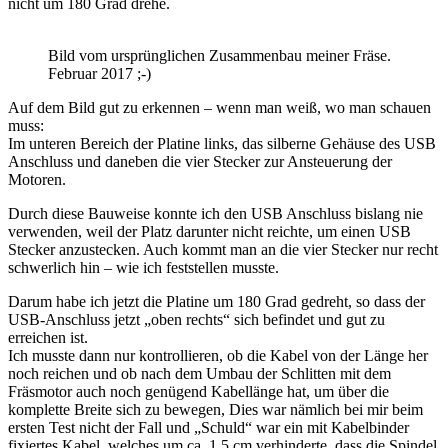
nicht um 180 Grad drehe.
Bild vom ursprünglichen Zusammenbau meiner Fräse.
Februar 2017 ;-)
Auf dem Bild gut zu erkennen – wenn man weiß, wo man schauen
muss:
Im unteren Bereich der Platine links, das silberne Gehäuse des USB
Anschluss und daneben die vier Stecker zur Ansteuerung der
Motoren.
Durch diese Bauweise konnte ich den USB Anschluss bislang nie
verwenden, weil der Platz darunter nicht reichte, um einen USB
Stecker anzustecken. Auch kommt man an die vier Stecker nur recht
schwerlich hin – wie ich feststellen musste.
Darum habe ich jetzt die Platine um 180 Grad gedreht, so dass der
USB-Anschluss jetzt „oben rechts“ sich befindet und gut zu
erreichen ist.
Ich musste dann nur kontrollieren, ob die Kabel von der Länge her
noch reichen und ob nach dem Umbau der Schlitten mit dem
Fräsmotor auch noch genügend Kabellänge hat, um über die
komplette Breite sich zu bewegen, Dies war nämlich bei mir beim
ersten Test nicht der Fall und „Schuld“ war ein mit Kabelbinder
fixiertes Kabel, welches um ca. 1,5 cm verhinderte, dass die Spindel