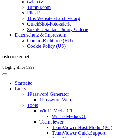
twich.tv
Tumblr.com
FlickR
This Website at archive.org
QuickShot-Fotogalerie
Suzuki / Santana Jimny Galerie
Datenschutz & Impressum
Cookie-Richtlinie (EU)
Cookie Policy (US)
ostermeier.net
bloging since 1999
Startseite
Links
1Password Generator
1Password Web
Tools
Win11 Media CT
Win10 Media CT
Teamviewer
TeamViewer Host-Modul (PC)
TeamViewer QuickSupport