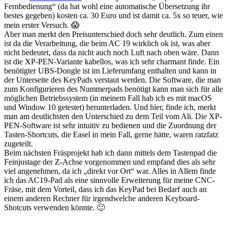
Fernbedienung“ (da hat wohl eine automatische Übersetzung ihr
bestes gegeben) kosten ca. 30 Euro und ist damit ca. 5x so teuer, wie
mein erster Versuch. 😱
Aber man merkt den Preisunterschied doch sehr deutlich. Zum einen
ist da die Verarbeitung, die beim AC 19 wirklich ok ist, was aber
nicht bedeutet, dass da nicht auch noch Luft nach oben wäre. Dann
ist die XP-PEN-Variante kabellos, was ich sehr charmant finde. Ein
benötigter UBS-Dongle ist im Lieferumfang enthalten und kann in
der Unterseite des KeyPads verstaut werden. Die Software, die man
zum Konfigurieren des Nummerpads benötigt kann man sich für alle
möglichen Betriebssystem (in meinem Fall hab ich es mit macOS
und Window 10 getestet) herunterladen. Und hier, finde ich, merkt
man am deutlichsten den Unterschied zu dem Teil vom Ali. Die XP-
PEN-Software ist sehr intuitiv zu bedienen und die Zuordnung der
Tasten-Shortcuts, die Easel in mein Fall, gerne hätte, waren ratzfatz
zugeteilt.
Beim nächsten Fräsprojekt hab ich dann mittels dem Tastenpad die
Feinjustage der Z-Achse vorgenommen und empfand dies als sehr
viel angenehmen, da ich „direkt vor Ort“ war. Alles in Allem finde
ich das AC19-Pad als eine sinnvolle Erweiterung für meine CNC-
Fräse, mit dem Vorteil, dass ich das KeyPad bei Bedarf auch an
einem anderen Rechner für irgendwelche anderen Keyboard-
Shotcuts verwenden könnte. 🙂