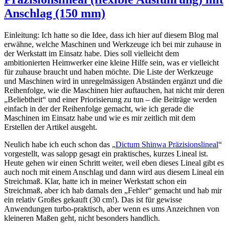
Anschlag (150 mm)
Einleitung: Ich hatte so die Idee, dass ich hier auf diesem Blog mal
erwähne, welche Maschinen und Werkzeuge ich bei mir zuhause in
der Werkstatt im Einsatz habe. Dies soll vielleicht dem
ambitionierten Heimwerker eine kleine Hilfe sein, was er vielleicht
für zuhause braucht und haben möchte. Die Liste der Werkzeuge
und Maschinen wird in unregelmässigen Abständen ergänzt und die
Reihenfolge, wie die Maschinen hier auftauchen, hat nicht mir deren
„Beliebtheit“ und einer Priorisierung zu tun – die Beiträge werden
einfach in der der Reihenfolge gemacht, wie ich gerade die
Maschinen im Einsatz habe und wie es mir zeitlich mit dem
Erstellen der Artikel ausgeht.
Neulich habe ich euch schon das „
Dictum Shinwa Präzisionslineal
“
vorgestellt, was salopp gesagt ein praktisches, kurzes Lineal ist.
Heute gehen wir einen Schritt weiter, weil eben dieses Lineal gibt es
auch noch mit einem Anschlag und dann wird aus diesem Lineal ein
Streichmaß. Klar, hatte ich in meiner Werkstatt schon ein
Streichmaß, aber ich hab damals den „Fehler“ gemacht und hab mir
ein relativ Großes gekauft (30 cm!). Das ist für gewisse
Anwendungen turbo-praktisch, aber wenn es ums Anzeichnen von
kleineren Maßen geht, nicht besonders handlich.