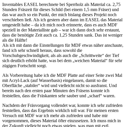
Inventables EASEL berechnete bei Sperrholz als Material ca. 2,75
Stunden Fräszeit für dieses Schild (bei einem 1,5 mm Fräser) und
das war auch so ein Punkt, der mich bislang dieses Projekt noch
verschieben ließ. Als ich gestern aber dann im EASEL das Material
umgestellt habe – da ich mich noch erinnerte, dass es auch MDF
speziell in der Materialliste gab – war ich dann doch sehr erstaunt,
dass die benötigte Zeit auch ca. 1,25 Stunden sank. Das ist weniger
als die Hälfte!
Als ich mit dann die Einstellungen für MDF etwas näher anschaute,
fand ich sehr schnell heraus, dass sowohl die
Vorschubgeschwindigkeit, als als auch die „Schrittweite“ der Tief
sich deutlich erhöht hatte, was bei dem „weichen Material“ für sehr
zügigen Fortschritt sorgt.
Als Vorbereitung habe ich die MDF Platte auf einer Seite zwei Mal
mit Acryl-Lack (auf Wasserbasis) eingelassen, damit so die
Oberfläche „stabiler“ wird und vielleicht nicht so ausfranst. Und
bereits nach den ersten paar Minuten des Fräsens konnte ich
feststellen, dass die Fräskanten sehr sauber und „scharf“ waren.
Nachdem der Fräsvorgang vollendet war, konnte ich sehr zufrieden
feststellen, dass das Ergebnis wirklich toll war. Für meinen ersten
Versuch mit MDF war ich mehr als zufrieden und habe mir
vorgenommen, dieses Material öfter einzusetzen. Ich muss mich in
der Zukunft vielleicht noch etwas spielen, was man mit evtl.