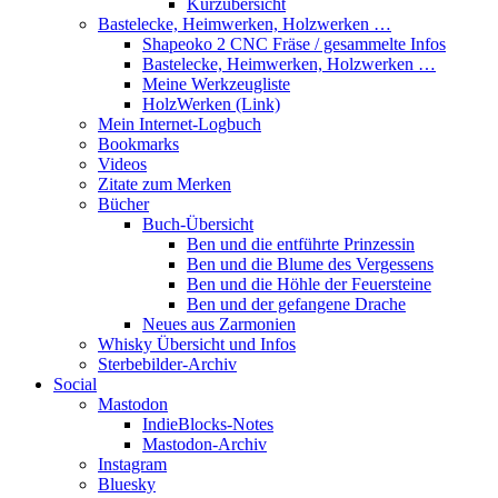
Kurzübersicht
Bastelecke, Heimwerken, Holzwerken …
Shapeoko 2 CNC Fräse / gesammelte Infos
Bastelecke, Heimwerken, Holzwerken …
Meine Werkzeugliste
HolzWerken (Link)
Mein Internet-Logbuch
Bookmarks
Videos
Zitate zum Merken
Bücher
Buch-Übersicht
Ben und die entführte Prinzessin
Ben und die Blume des Vergessens
Ben und die Höhle der Feuersteine
Ben und der gefangene Drache
Neues aus Zarmonien
Whisky Übersicht und Infos
Sterbebilder-Archiv
Social
Mastodon
IndieBlocks-Notes
Mastodon-Archiv
Instagram
Bluesky