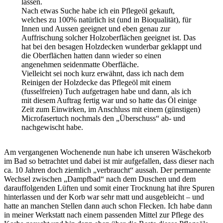
lassen.
Nach etwas Suche habe ich ein Pflegeöl gekauft,
welches zu 100% natürlich ist (und in Bioqualität), für
Innen und Aussen geeignet und eben genau zur
Auffrischung solcher Holzoberflächen geeignet ist. Das
hat bei den besagen Holzdecken wunderbar geklappt und
die Oberflächen hatten dann wieder so einen
angenehmen seidenmatte Oberfläche.
Vielleicht sei noch kurz erwähnt, dass ich nach dem
Reinigen der Holzdecke das Pflegeöl mit einem
(fusselfreien) Tuch aufgetragen habe und dann, als ich
mit diesem Auftrag fertig war und so hatte das Öl einige
Zeit zum Einwirken, im Anschluss mit einem (günstigen)
Microfasertuch nochmals den „Überschuss“ ab- und
nachgewischt habe.
Am vergangenen Wochenende nun habe ich unseren Wäschekorb
im Bad so betrachtet und dabei ist mir aufgefallen, dass dieser nach
ca. 10 Jahren doch ziemlich „verbraucht“ aussah. Der permanente
Wechsel zwischen „Dampfbad“ nach dem Duschen und dem
darauffolgenden Lüften und somit einer Trocknung hat ihre Spuren
hinterlassen und der Korb war sehr matt und ausgebleicht – und
hatte an manchen Stellen dann auch schon Flecken. Ich habe dann
in meiner Werkstatt nach einem passenden Mittel zur Pflege des