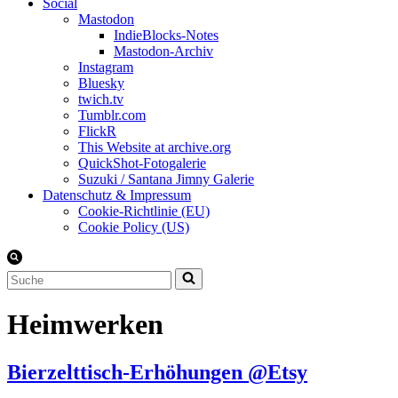
Social
Mastodon
IndieBlocks-Notes
Mastodon-Archiv
Instagram
Bluesky
twich.tv
Tumblr.com
FlickR
This Website at archive.org
QuickShot-Fotogalerie
Suzuki / Santana Jimny Galerie
Datenschutz & Impressum
Cookie-Richtlinie (EU)
Cookie Policy (US)
Suchen
nach …
Heimwerken
Bierzelttisch-Erhöhungen @Etsy