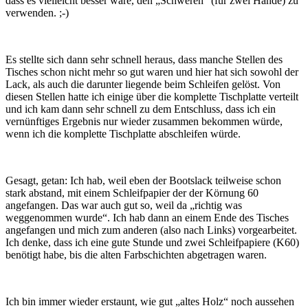
dass es vielleicht besser wäre, den „Schweren“ (für zwei Hände) zu
verwenden. ;-)
Es stellte sich dann sehr schnell heraus, dass manche Stellen des
Tisches schon nicht mehr so gut waren und hier hat sich sowohl der
Lack, als auch die darunter liegende beim Schleifen gelöst. Von
diesen Stellen hatte ich einige über die komplette Tischplatte verteilt
und ich kam dann sehr schnell zu dem Entschluss, dass ich ein
vernünftiges Ergebnis nur wieder zusammen bekommen würde,
wenn ich die komplette Tischplatte abschleifen würde.
Gesagt, getan: Ich hab, weil eben der Bootslack teilweise schon
stark abstand, mit einem Schleifpapier der der Körnung 60
angefangen. Das war auch gut so, weil da „richtig was
weggenommen wurde“. Ich hab dann an einem Ende des Tisches
angefangen und mich zum anderen (also nach Links) vorgearbeitet.
Ich denke, dass ich eine gute Stunde und zwei Schleifpapiere (K60)
benötigt habe, bis die alten Farbschichten abgetragen waren.
Ich bin immer wieder erstaunt, wie gut „altes Holz“ noch aussehen