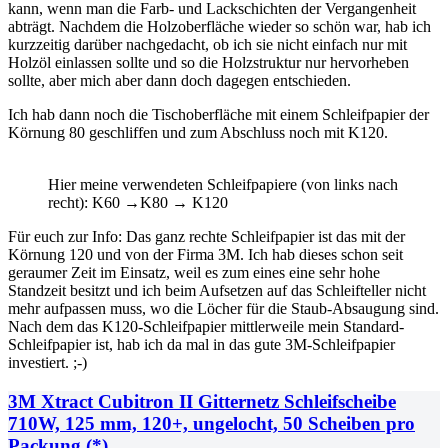
kann, wenn man die Farb- und Lackschichten der Vergangenheit
abträgt. Nachdem die Holzoberfläche wieder so schön war, hab ich
kurzzeitig darüber nachgedacht, ob ich sie nicht einfach nur mit
Holzöl einlassen sollte und so die Holzstruktur nur hervorheben
sollte, aber mich aber dann doch dagegen entschieden.
Ich hab dann noch die Tischoberfläche mit einem Schleifpapier der
Körnung 80 geschliffen und zum Abschluss noch mit K120.
Hier meine verwendeten Schleifpapiere (von links nach
recht): K60 →K80 → K120
Für euch zur Info: Das ganz rechte Schleifpapier ist das mit der
Körnung 120 und von der Firma 3M. Ich hab dieses schon seit
geraumer Zeit im Einsatz, weil es zum eines eine sehr hohe
Standzeit besitzt und ich beim Aufsetzen auf das Schleifteller nicht
mehr aufpassen muss, wo die Löcher für die Staub-Absaugung sind.
Nach dem das K120-Schleifpapier mittlerweile mein Standard-
Schleifpapier ist, hab ich da mal in das gute 3M-Schleifpapier
investiert. ;-)
3M Xtract Cubitron II Gitternetz Schleifscheibe
710W, 125 mm, 120+, ungelocht, 50 Scheiben pro
Packung (*)