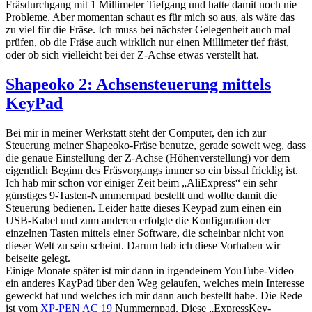
Fräsdurchgang mit 1 Millimeter Tiefgang und hatte damit noch nie
Probleme. Aber momentan schaut es für mich so aus, als wäre das
zu viel für die Fräse. Ich muss bei nächster Gelegenheit auch mal
prüfen, ob die Fräse auch wirklich nur einen Millimeter tief fräst,
oder ob sich vielleicht bei der Z-Achse etwas verstellt hat.
Shapeoko 2: Achsensteuerung mittels
KeyPad
Bei mir in meiner Werkstatt steht der Computer, den ich zur
Steuerung meiner Shapeoko-Fräse benutze, gerade soweit weg, dass
die genaue Einstellung der Z-Achse (Höhenverstellung) vor dem
eigentlich Beginn des Fräsvorgangs immer so ein bissal fricklig ist.
Ich hab mir schon vor einiger Zeit beim „AliExpress“ ein sehr
günstiges 9-Tasten-Nummernpad bestellt und wollte damit die
Steuerung bedienen. Leider hatte dieses Keypad zum einen ein
USB-Kabel und zum anderen erfolgte die Konfiguration der
einzelnen Tasten mittels einer Software, die scheinbar nicht von
dieser Welt zu sein scheint. Darum hab ich diese Vorhaben wir
beiseite gelegt.
Einige Monate später ist mir dann in irgendeinem YouTube-Video
ein anderes KayPad über den Weg gelaufen, welches mein Interesse
geweckt hat und welches ich mir dann auch bestellt habe. Die Rede
ist vom
XP-PEN AC 19
Nummernpad. Diese „ExpressKey-