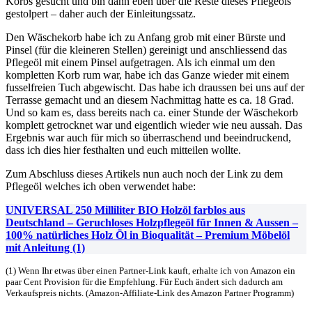
Korbs gesucht und bin dann eben über die Reste dieses Pflegeöls
gestolpert – daher auch der Einleitungssatz.
Den Wäschekorb habe ich zu Anfang grob mit einer Bürste und
Pinsel (für die kleineren Stellen) gereinigt und anschliessend das
Pflegeöl mit einem Pinsel aufgetragen. Als ich einmal um den
kompletten Korb rum war, habe ich das Ganze wieder mit einem
fusselfreien Tuch abgewischt. Das habe ich draussen bei uns auf der
Terrasse gemacht und an diesem Nachmittag hatte es ca. 18 Grad.
Und so kam es, dass bereits nach ca. einer Stunde der Wäschekorb
komplett getrocknet war und eigentlich wieder wie neu aussah. Das
Ergebnis war auch für mich so überraschend und beeindruckend,
dass ich dies hier festhalten und euch mitteilen wollte.
Zum Abschluss dieses Artikels nun auch noch der Link zu dem
Pflegeöl welches ich oben verwendet habe:
UNIVERSAL 250 Milliliter BIO Holzöl farblos aus
Deutschland – Geruchloses Holzpflegeöl für Innen & Aussen –
100% natürliches Holz Öl in Bioqualität – Premium Möbelöl
mit Anleitung (1)
(1) Wenn Ihr etwas über einen Partner-Link kauft, erhalte ich von Amazon ein
paar Cent Provision für die Empfehlung. Für Euch ändert sich dadurch am
Verkaufspreis nichts. (Amazon-Affiliate-Link des Amazon Partner Programm)