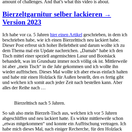
amount of challenges. And that’s what this video is about.
Bierzeltgarnitur selber lackieren →
Version 2023
Ich habe vor ca. 5 Jahren
hier einen Artikel
geschrieben, in dem ich
beschrieben habe, wie ich einen Bierzelttisch neu lackiert habe.
Dieser Post erfreut sich hoher Beliebtheit und darum wollte ich zu
dem Thema mal ein Update nachreichen. „Damals“ habe ich den
Tisch mittel einer speziell angemischten Lasur und Bootslack
behandelt, was im Grundsatz immer noch völlig ok ist. Mittlerweile
ist aber „mein Tisch“ in die Jahr gekommen und ich wollte ihn
wieder auffrischen. Dieses Mal wollte ich aber etwas einfach halten
und habe mir einen Holzlack für Außen bestellt, den es fertig gibt
und welchen ich somit auch jeder Zeit nach bestellen kann. Aber
alles der Reihe nach …
Bierzelttisch nach 5 Jahren.
So sah also mein Bierzelt-Tisch aus, welchen ich vor 5 Jahren
abgeschliffen und neu lackiert hatte. Es wirkte mittlerweile schon
„etwas mitgekommen“ und konnte ein Auffrischung vertragen. Ich
habe mich dieses Mal, nach einiger Recherche, für den Holzlack