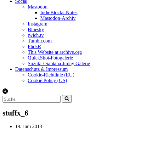
Social
Mastodon
IndieBlocks-Notes
Mastodon-Archiv
Instagram
Bluesky
twich.tv
Tumblr.com
FlickR
This Website at archive.org
QuickShot-Fotogalerie
Suzuki / Santana Jimny Galerie
Datenschutz & Impressum
Cookie-Richtlinie (EU)
Cookie Policy (US)
Suchen
nach …
stuffx_6
19. Juni 2013