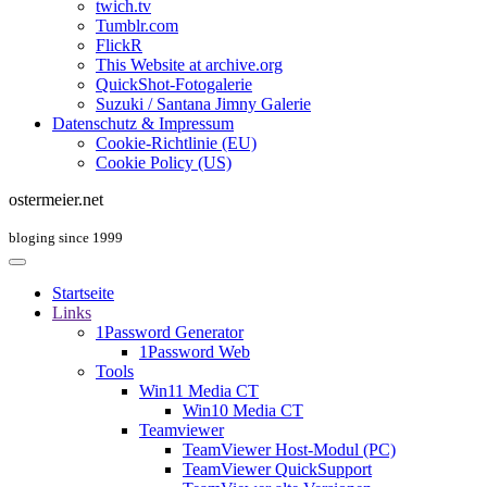
twich.tv
Tumblr.com
FlickR
This Website at archive.org
QuickShot-Fotogalerie
Suzuki / Santana Jimny Galerie
Datenschutz & Impressum
Cookie-Richtlinie (EU)
Cookie Policy (US)
ostermeier.net
bloging since 1999
Startseite
Links
1Password Generator
1Password Web
Tools
Win11 Media CT
Win10 Media CT
Teamviewer
TeamViewer Host-Modul (PC)
TeamViewer QuickSupport