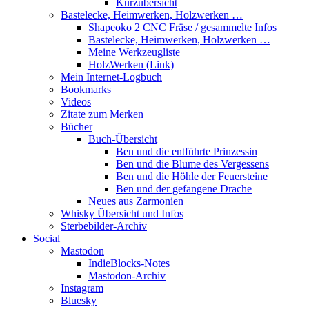
Kurzübersicht
Bastelecke, Heimwerken, Holzwerken …
Shapeoko 2 CNC Fräse / gesammelte Infos
Bastelecke, Heimwerken, Holzwerken …
Meine Werkzeugliste
HolzWerken (Link)
Mein Internet-Logbuch
Bookmarks
Videos
Zitate zum Merken
Bücher
Buch-Übersicht
Ben und die entführte Prinzessin
Ben und die Blume des Vergessens
Ben und die Höhle der Feuersteine
Ben und der gefangene Drache
Neues aus Zarmonien
Whisky Übersicht und Infos
Sterbebilder-Archiv
Social
Mastodon
IndieBlocks-Notes
Mastodon-Archiv
Instagram
Bluesky