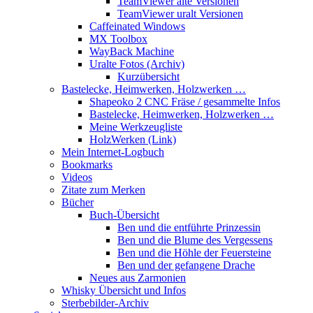
TeamViewer alte Versionen
TeamViewer uralt Versionen
Caffeinated Windows
MX Toolbox
WayBack Machine
Uralte Fotos (Archiv)
Kurzübersicht
Bastelecke, Heimwerken, Holzwerken …
Shapeoko 2 CNC Fräse / gesammelte Infos
Bastelecke, Heimwerken, Holzwerken …
Meine Werkzeugliste
HolzWerken (Link)
Mein Internet-Logbuch
Bookmarks
Videos
Zitate zum Merken
Bücher
Buch-Übersicht
Ben und die entführte Prinzessin
Ben und die Blume des Vergessens
Ben und die Höhle der Feuersteine
Ben und der gefangene Drache
Neues aus Zarmonien
Whisky Übersicht und Infos
Sterbebilder-Archiv