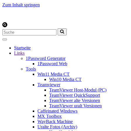
Zum Inhalt springen
Suchen
nach …
Startseite
Links
1Password Generator
1Password Web
Tools
Win11 Media CT
Win10 Media CT
Teamviewer
TeamViewer Host-Modul (PC)
TeamViewer QuickSupport
TeamViewer alte Versionen
TeamViewer uralt Versionen
Caffeinated Windows
MX Toolbox
WayBack Machine
Uralte Fotos (Archiv)