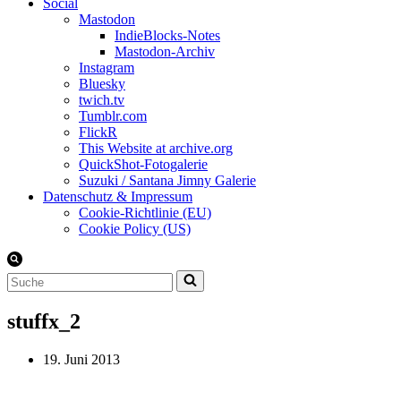
Social
Mastodon
IndieBlocks-Notes
Mastodon-Archiv
Instagram
Bluesky
twich.tv
Tumblr.com
FlickR
This Website at archive.org
QuickShot-Fotogalerie
Suzuki / Santana Jimny Galerie
Datenschutz & Impressum
Cookie-Richtlinie (EU)
Cookie Policy (US)
Suchen
nach …
stuffx_2
19. Juni 2013