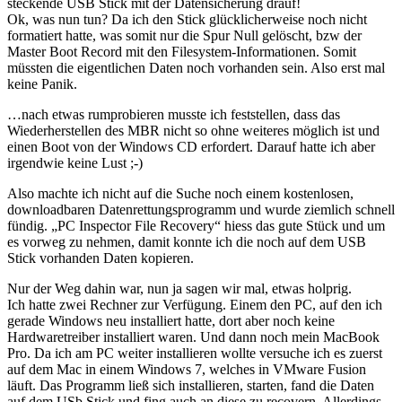
steckende USB Stick mit der Datensicherung drauf!
Ok, was nun tun? Da ich den Stick glücklicherweise noch nicht
formatiert hatte, was somit nur die Spur Null gelöscht, bzw der
Master Boot Record mit den Filesystem-Informationen. Somit
müssten die eigentlichen Daten noch vorhanden sein. Also erst mal
keine Panik.
…nach etwas rumprobieren musste ich feststellen, dass das
Wiederherstellen des MBR nicht so ohne weiteres möglich ist und
einen Boot von der Windows CD erfordert. Darauf hatte ich aber
irgendwie keine Lust ;-)
Also machte ich nicht auf die Suche noch einem kostenlosen,
downloadbaren Datenrettungsprogramm und wurde ziemlich schnell
fündig. „PC Inspector File Recovery“ hiess das gute Stück und um
es vorweg zu nehmen, damit konnte ich die noch auf dem USB
Stick vorhanden Daten kopieren.
Nur der Weg dahin war, nun ja sagen wir mal, etwas holprig.
Ich hatte zwei Rechner zur Verfügung. Einem den PC, auf den ich
gerade Windows neu installiert hatte, dort aber noch keine
Hardwaretreiber installiert waren. Und dann noch mein MacBook
Pro. Da ich am PC weiter installieren wollte versuche ich es zuerst
auf dem Mac in einem Windows 7, welches in VMware Fusion
läuft. Das Programm ließ sich installieren, starten, fand die Daten
auf dem USb Stick und fing auch an diese zu recovern. Allerdings