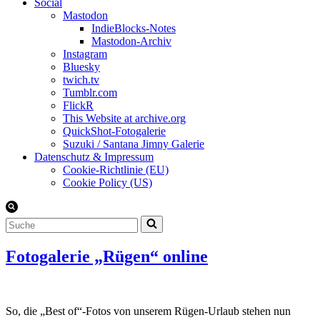
Social
Mastodon
IndieBlocks-Notes
Mastodon-Archiv
Instagram
Bluesky
twich.tv
Tumblr.com
FlickR
This Website at archive.org
QuickShot-Fotogalerie
Suzuki / Santana Jimny Galerie
Datenschutz & Impressum
Cookie-Richtlinie (EU)
Cookie Policy (US)
Suchen
nach …
Fotogalerie „Rügen“ online
So, die „Best of“-Fotos von unserem Rügen-Urlaub stehen nun