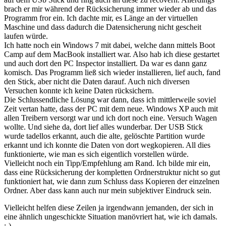
brach er mir während der Rücksicherung immer wieder ab und das
Programm fror ein. Ich dachte mir, es Länge an der virtuellen
Maschine und dass dadurch die Datensicherung nicht gescheit
laufen würde.
Ich hatte noch ein Windows 7 mit dabei, welche dann mittels Boot
Camp auf dem MacBook installiert war. Also hab ich diese gestartet
und auch dort den PC Inspector installiert. Da war es dann ganz
komisch. Das Programm ließ sich wieder installieren, lief auch, fand
den Stick, aber nicht die Daten darauf. Auch nich diversen
Versuchen konnte ich keine Daten rücksichern.
Die Schlussendliche Lösung war dann, dass ich mittlerweile soviel
Zeit vertan hatte, dass der PC mit dem neue. Windows XP auch mit
allen Treibern versorgt war und ich dort noch eine. Versuch Wagen
wollte. Und siehe da, dort lief alles wunderbar. Der USB Stick
wurde tadellos erkannt, auch die alte, gelöschte Partition wurde
erkannt und ich konnte die Daten von dort wegkopieren. All dies
funktionierte, wie man es sich eigentlich vorstellen würde.
Vielleicht noch ein Tipp/Empfehlung am Rand. Ich bilde mir ein,
dass eine Rücksicherung der kompletten Ordnerstruktur nicht so gut
funktioniert hat, wie dann zum Schluss dass Kopieren der einzelnen
Ordner. Aber dass kann auch nur mein subjektiver Eindruck sein.
Vielleicht helfen diese Zeilen ja irgendwann jemanden, der sich in
eine ähnlich ungeschickte Situation manövriert hat, wie ich damals.
;-)