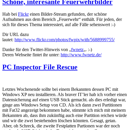
Schöne, interesante Feuerwehrbilder
Hab bei
Flickr
einen Bilder-Stream gefunden, der schöne
Aufnahmen aus dem Bereich „Feuerwehr“ enthält. Für jeden, der
sich für dieses Thema interessiert, auf alle Fälle sehenswert :-)
Dir URL dazu
lautet:
http://www.flickr.com/photos/fwpix/with/5688999755/
Danke für den Twitter-Hinweis von „
fwnetz
„. :-)
Deren Webseite fintet ihr unter:
http://www.fwnetz.de/
PC Inspector File Rescue
Letztes Wochenende sollte bei einem Bekannten dessen PC mit
Windows XP neu installieren. Als braver IT’ler hab ich vorher einen
Datensicherung auf einen USB Stick gemacht. als dies erledigt war,
ginge ans Windows Setup von CD. Als ich dann zwei Partitionen
mit Fat32 angezeigt bekommen habe, stimmte ich mich mit meinem
Bekannten ab, dass ihm zukünftig auch eine Partition reichen würde
und wir die zwei bestehenden löschen könnten. Gesagt, getan.
Aber, oh Schreck, die zweite Festplatten Partionen war der noch