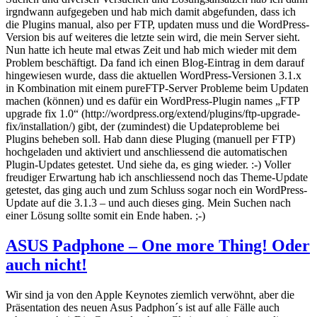
irgndwann aufgegeben und hab mich damit abgefunden, dass ich
die Plugins manual, also per FTP, updaten muss und die WordPress-
Version bis auf weiteres die letzte sein wird, die mein Server sieht.
Nun hatte ich heute mal etwas Zeit und hab mich wieder mit dem
Problem beschäftigt. Da fand ich einen Blog-Eintrag in dem darauf
hingewiesen wurde, dass die aktuellen WordPress-Versionen 3.1.x
in Kombination mit einem pureFTP-Server Probleme beim Updaten
machen (können) und es dafür ein WordPress-Plugin names „FTP
upgrade fix 1.0“ (http://wordpress.org/extend/plugins/ftp-upgrade-
fix/installation/) gibt, der (zumindest) die Updateprobleme bei
Plugins beheben soll. Hab dann diese Pluging (manuell per FTP)
hochgeladen und aktiviert und anschliessend die automatischen
Plugin-Updates getestet. Und siehe da, es ging wieder. :-) Voller
freudiger Erwartung hab ich anschliessend noch das Theme-Update
getestet, das ging auch und zum Schluss sogar noch ein WordPress-
Update auf die 3.1.3 – und auch dieses ging. Mein Suchen nach
einer Lösung sollte somit ein Ende haben. ;-)
ASUS Padphone – One more Thing! Oder
auch nicht!
Wir sind ja von den Apple Keynotes ziemlich verwöhnt, aber die
Präsentation des neuen Asus Padphon´s ist auf alle Fälle auch