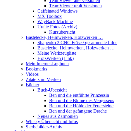
TeamViewer alte Versionen
TeamViewer uralt Versionen
Caffeinated Windows
MX Toolbox
WayBack Machine
Uralte Fotos (Archiv)
Kurzübersicht
Bastelecke, Heimwerken, Holzwerken …
Shapeoko 2 CNC Fräse / gesammelte Infos
Bastelecke, Heimwerken, Holzwerken …
Meine Werkzeugliste
HolzWerken (Link)
Mein Internet-Logbuch
Bookmarks
Videos
Zitate zum Merken
Bücher
Buch-Übersicht
Ben und die entführte Prinzessin
Ben und die Blume des Vergessens
Ben und die Höhle der Feuersteine
Ben und der gefangene Drache
Neues aus Zarmonien
Whisky Übersicht und Infos
Sterbebilder-Archiv