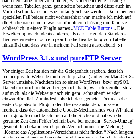
dann den Code rüber zu kopieren, was aber eher eine Lösung ist,
wenn man Tabellen ganz, ganz selten brauchen und diese auch im
Vorfeld schon klar sind, wie umfangreich sie werden. Da in meinem
speziellen Fall beides nicht vorhersehbar war, machte ich mich auf
die Suche nach einer etwas komfortableren Lösung und fand sie
schliesslich in einem PlugIn names „
MCE Table Buttons
„. Die
Erweiterung macht nichts anderes, als dass sie zu den Standard-
Bedienelementen noch ein paar für die Bearbeitung von Tabellen
hinzufügt und dass war in meinem Fall genau ausreichend. ;-)
WordPress 3.1.x und pureFTP Server
Vor einiger Zeit hat sich mir die Gelegenheit ergeben, dass ich
meiner private Webseite (auf der ihr jetzt seit) auf einen Mac-OS X-
Server umziehe. Nachdem ich so einen WordPress- bzw. mySQL
Datenbank noch nicht vorher gemacht hatte, war ich ziemlich stolz
auf mich, als die Webseite nach einigem „schrauben“ wieder
einwandfrei lief. Zumindest habe ich dass gemeint. Denn als die
ersten Updates für Plugin oder Themes anstanden, musste ich
merken, dass der automatische Update-Mechanismus von WP nicht
mehr ging. So machte ich mich auf die Suche und hab wirklich
geraume Zeit dem Fehler bei mir bzw. bei meinem „Server-Umzug“
gesucht. Ich bekam beim Update-Versuch immer die Meldung:
„Konnte das Applications-Verzeichniss nicht finden.“ Nach langem
Suchen und diversen Versuchen und Lösungsansätzen hab ich dann