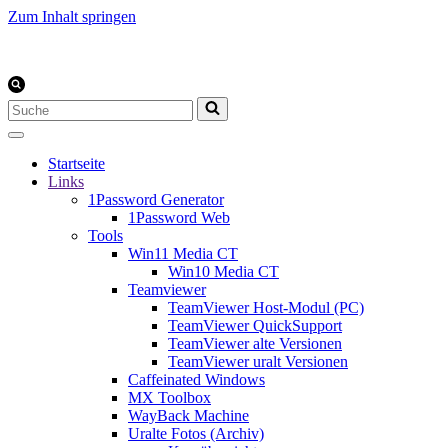
Zum Inhalt springen
Suchen
nach …
Startseite
Links
1Password Generator
1Password Web
Tools
Win11 Media CT
Win10 Media CT
Teamviewer
TeamViewer Host-Modul (PC)
TeamViewer QuickSupport
TeamViewer alte Versionen
TeamViewer uralt Versionen
Caffeinated Windows
MX Toolbox
WayBack Machine
Uralte Fotos (Archiv)