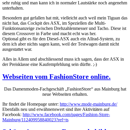
sehr ruhig und man kann ich in normaler Lautstärke noch angenehm
unterhalten.
Besondern gut gefallen hat mit, vielleicht auch weil mein Tiguan das
nicht hat, das Cockpit des ASX, im Speziellen die Multi-
Funktionsanzeige zwischen Drehzahlenmesser und Tacho. Diese ist
diesem Crossover in Farbe und macht echt was her.
Optional gibt es für den Diesel-ASX auch ein Allrad-System, zu
dem ich aber nichts sagen kann, weil der Testwagen damit nicht
ausgestattet war.
Alles in Allem und abschliessend muss ich sagen, dass der ASX in
der Preisklasse eine Kaufempfehlung sein dürfte. ;-)
Webseiten vom FashionStore online.
Das Damenmoden-Fachgeschäft „FashionStore“ aus Mainburg hat
neue Webseiten erhalten.
Ihr findet die Homepage unter:
http://www.mode-mainburg.de/
Ebenfalls neu und erwähnenswert sind ihre Aktivitäten auf
Facebook:
http://www.facebook.com/pages/Fashion-Store-
Mainburg/112409958840023?ref=ts