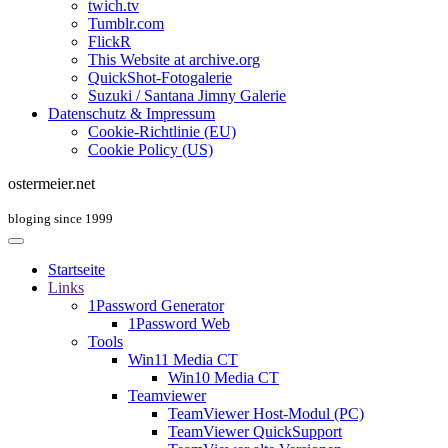
twich.tv
Tumblr.com
FlickR
This Website at archive.org
QuickShot-Fotogalerie
Suzuki / Santana Jimny Galerie
Datenschutz & Impressum
Cookie-Richtlinie (EU)
Cookie Policy (US)
ostermeier.net
bloging since 1999
Startseite
Links
1Password Generator
1Password Web
Tools
Win11 Media CT
Win10 Media CT
Teamviewer
TeamViewer Host-Modul (PC)
TeamViewer QuickSupport