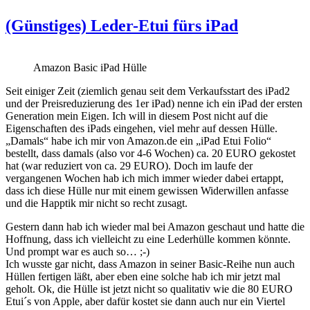
(Günstiges) Leder-Etui fürs iPad
Amazon Basic iPad Hülle
Seit einiger Zeit (ziemlich genau seit dem Verkaufsstart des iPad2
und der Preisreduzierung des 1er iPad) nenne ich ein iPad der ersten
Generation mein Eigen. Ich will in diesem Post nicht auf die
Eigenschaften des iPads eingehen, viel mehr auf dessen Hülle.
„Damals“ habe ich mir von Amazon.de ein „iPad Etui Folio“
bestellt, dass damals (also vor 4-6 Wochen) ca. 20 EURO gekostet
hat (war reduziert von ca. 29 EURO). Doch im laufe der
vergangenen Wochen hab ich mich immer wieder dabei ertappt,
dass ich diese Hülle nur mit einem gewissen Widerwillen anfasse
und die Happtik mir nicht so recht zusagt.
Gestern dann hab ich wieder mal bei Amazon geschaut und hatte die
Hoffnung, dass ich vielleicht zu eine Lederhülle kommen könnte.
Und prompt war es auch so… ;-)
Ich wusste gar nicht, dass Amazon in seiner Basic-Reihe nun auch
Hüllen fertigen läßt, aber eben eine solche hab ich mir jetzt mal
geholt. Ok, die Hülle ist jetzt nicht so qualitativ wie die 80 EURO
Etui´s von Apple, aber dafür kostet sie dann auch nur ein Viertel