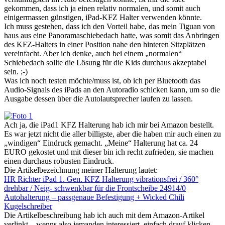
gekommen, dass ich ja einen relativ normalen, und somit auch
einigermassen günstigen, iPad-KFZ Halter verwenden könnte.
Ich muss gestehen, dass ich den Vorteil habe, das mein Tiguan von
haus aus eine Panoramaschiebedach hatte, was somit das Anbringen
des KFZ-Halters in einer Position nahe den hinteren Sitzplätzen
vereinfacht. Aber ich denke, auch bei einem „normalen“
Schiebedach sollte die Lösung für die Kids durchaus akzeptabel
sein. ;-)
Was ich noch testen möchte/muss ist, ob ich per Bluetooth das
Audio-Signals des iPads an den Autoradio schicken kann, um so die
Ausgabe dessen über die Autolautsprecher laufen zu lassen.
Ach ja, die iPad1 KFZ Halterung hab ich mir bei Amazon bestellt.
Es war jetzt nicht die aller billigste, aber die haben mir auch einen zu
„windigen“ Eindruck gemacht. „Meine“ Halterung hat ca. 24
EURO gekostet und mit dieser bin ich recht zufrieden, sie machen
einen durchaus robusten Eindruck.
Die Artikelbezeichnung meiner Halterung lautet:
HR Richter iPad 1. Gen. KFZ Halterung vibrationsfrei / 360°
drehbar / Neig- schwenkbar für die Frontscheibe 24914/0
Autohalterung – passgenaue Befestigung + Wicked Chili
Kugelschreiber
Die Artikelbeschreibung hab ich auch mit dem Amazon-Artikel
verlinkt – wenns also jemanden interessiert, einfach drauf klicken.