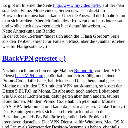
Es gibt im Internet die Seite
http://www.myvideo.de/tv/
auf der man
so allerlei Filme, Musikvideos, Serien usw. sich direkt im
Browserfenster anschauen kann. Über die Auswahl der Inhalte kann
man sich streiten. Aber ich finde diese Konzept durchaus interessant
und wollte euch deswegen auch hier darauf hinweisen. ;-)
Nette Anmerkung am Rande:
In der Rubrik „Serien“ findet sich auch die „Flash Gordon“ Serie
aus den 1950er Jahren! Für Fans ein Muss, aber die Qualität ist eher
was für Hartgesottene ;-)
BlackVPN getestet ;-)
Nachdem ich nun schon einige Mal bei
Bit und So
von dem VPN-
Dienst
blackVPN.com
gehört habe und ich zufällig noch einen
Promo-Code dafür hatte, hab ich diesen Dienst heute mal getestet.
Möchte man in den USA mit den VPN rauskommen, so kostet der
Dienst 5 EURO im Monat. Es gibt auch noch andere Lokationen
wie UK oder Lichtenstein, dafür gelten aber dann andere, teurere
Konditionen. Mit dem Promo-Code hab ich jetzt mal 3 Monate
USA-VPN bekommen und kann da jetzt mal testen. Danke Timo ;-)
Das Beantragen erwies sich als sehr einfach und auch die
Bezahlung mittels PayPal dürfte eigentlich kein Problem für
irgendwen darstellen. Der VPN Dienst ist für Windows, Mac OS X
und Linux als Vertreter der Desktop-Systeme zu haben, ebenfalls