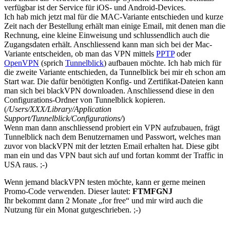
verfügbar ist der Service für iOS- und Android-Devices.
Ich hab mich jetzt mal für die MAC-Variante entschieden und kurze
Zeit nach der Bestellung erhält man einige Email, mit denen man die
Rechnung, eine kleine Einweisung und schlussendlich auch die
Zugangsdaten erhält. Anschliessend kann man sich bei der Mac-
Variante entscheiden, ob man das VPN mittels
PPTP
oder
OpenVPN
(sprich
Tunnelblick
) aufbauen möchte. Ich hab mich für
die zweite Variante entschieden, da Tunnelblick bei mir eh schon am
Start war. Die dafür benötigten Konfig- und Zertifikat-Dateien kann
man sich bei blackVPN downloaden. Anschliessend diese in den
Configurations-Ordner von Tunnelblick kopieren.
(
/Users/XXX/Library/Application
Support/Tunnelblick/Configurations/
)
Wenn man dann anschliessend probiert ein VPN aufzubauen, frägt
Tunnelblick nach dem Benutzernamen und Passwort, welches man
zuvor von blackVPN mit der letzten Email erhalten hat. Diese gibt
man ein und das VPN baut sich auf und fortan kommt der Traffic in
USA raus. ;-)
Wenn jemand blackVPN testen möchte, kann er gerne meinen
Promo-Code verwenden. Dieser lautet:
FTMFGNJ
Ihr bekommt dann 2 Monate „for free“ und mir wird auch die
Nutzung für ein Monat gutgeschrieben. ;-)