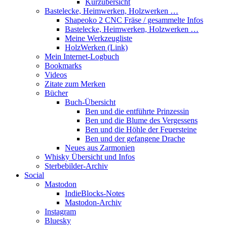
Kurzübersicht
Bastelecke, Heimwerken, Holzwerken …
Shapeoko 2 CNC Fräse / gesammelte Infos
Bastelecke, Heimwerken, Holzwerken …
Meine Werkzeugliste
HolzWerken (Link)
Mein Internet-Logbuch
Bookmarks
Videos
Zitate zum Merken
Bücher
Buch-Übersicht
Ben und die entführte Prinzessin
Ben und die Blume des Vergessens
Ben und die Höhle der Feuersteine
Ben und der gefangene Drache
Neues aus Zarmonien
Whisky Übersicht und Infos
Sterbebilder-Archiv
Social
Mastodon
IndieBlocks-Notes
Mastodon-Archiv
Instagram
Bluesky