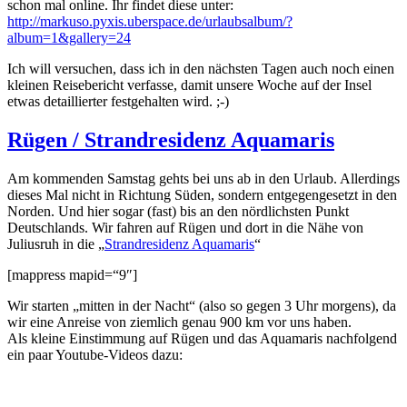
schon mal online. Ihr findet diese unter:
http://markuso.pyxis.uberspace.de/urlaubsalbum/?
album=1&gallery=24
Ich will versuchen, dass ich in den nächsten Tagen auch noch einen
kleinen Reisebericht verfasse, damit unsere Woche auf der Insel
etwas detaillierter festgehalten wird. ;-)
Rügen / Strandresidenz Aquamaris
Am kommenden Samstag gehts bei uns ab in den Urlaub. Allerdings
dieses Mal nicht in Richtung Süden, sondern entgegengesetzt in den
Norden. Und hier sogar (fast) bis an den nördlichsten Punkt
Deutschlands. Wir fahren auf Rügen und dort in die Nähe von
Juliusruh in die „
S
trandresidenz Aquamaris
“
[mappress mapid=“9″]
Wir starten „mitten in der Nacht“ (also so gegen 3 Uhr morgens), da
wir eine Anreise von ziemlich genau 900 km vor uns haben.
Als kleine Einstimmung auf Rügen und das Aquamaris nachfolgend
ein paar Youtube-Videos dazu: