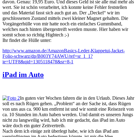
davon. Genau: 19,95 Euro. Und dieses Geld ist sie alle mal mehr als
wert. Sie ist schön verarbeitet, ich konnte keine Fehler feststellen
und das Material fasst sich auch gut an. Der „Deckel“ wir im
geschlossenen Zustand mittels zwei kleiner Magnet gehalten. Die
Vorgängerhülle von mir hatte noch ein einfaches Gummiband,
welches nach hinten übergestreift werden musste. Hier haben wir
somit schon so richtig Hightech ;-)
Ihr findet die Hülle unter:
http://www.amazon.de/AmazonBasics-Leder-Klappetui-Jacket-
Folio-schwarz/dp/B003Y74AWU/ref=sr_1_1?
ie=UTF8&qid=1305118478&sr=8-1
iPad im Auto
In guten vier Wochen fahren die in den Urlaub. Dieses Jahr
soll es nach Rügen gehen. „Problem“ an der Sache ist, dass Rügen
von uns aus ca. 900 km entfernt ist und wir somit eine Reisezeit von
ca. 10 Stunden im Auto haben werden. Und damit es unseren Jungs
nicht zu langweilig wird, hab ich mir gedacht, das iPad im Auto
wäre doch ein guter Zeitvertreib.
Nach dem ich einige zeit überlegt habe, wie ich das iPad am
vernünftigsten im Auto befestigen könnte, ist mir die Idee