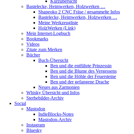
Kurzübersicht
Bastelecke, Heimwerken, Holzwerken …
Shapeoko 2 CNC Fräse / gesammelte Infos
Bastelecke, Heimwerken, Holzwerken …
Meine Werkzeugliste
HolzWerken (Link)
Mein Internet-Logbuch
Bookmarks
Videos
Zitate zum Merken
Bücher
Buch-Übersicht
Ben und die entführte Prinzessin
Ben und die Blume des Vergessens
Ben und die Höhle der Feuersteine
Ben und der gefangene Drache
Neues aus Zarmonien
Whisky Übersicht und Infos
Sterbebilder-Archiv
Social
Mastodon
IndieBlocks-Notes
Mastodon-Archiv
Instagram
Bluesky