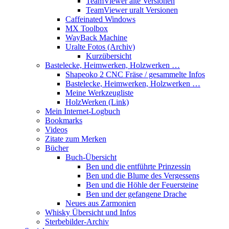
TeamViewer alte Versionen
TeamViewer uralt Versionen
Caffeinated Windows
MX Toolbox
WayBack Machine
Uralte Fotos (Archiv)
Kurzübersicht
Bastelecke, Heimwerken, Holzwerken …
Shapeoko 2 CNC Fräse / gesammelte Infos
Bastelecke, Heimwerken, Holzwerken …
Meine Werkzeugliste
HolzWerken (Link)
Mein Internet-Logbuch
Bookmarks
Videos
Zitate zum Merken
Bücher
Buch-Übersicht
Ben und die entführte Prinzessin
Ben und die Blume des Vergessens
Ben und die Höhle der Feuersteine
Ben und der gefangene Drache
Neues aus Zarmonien
Whisky Übersicht und Infos
Sterbebilder-Archiv