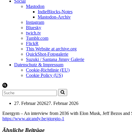
Social
Mastodon
IndieBlocks-Notes
Mastodon-Archiv
Instagram
Bluesky
twich.tv
Tumblr.com
FlickR
This Website at archive.org
QuickShot-Fotogalerie
Suzuki / Santana Jimny Galerie
Datenschutz & Impressum
Cookie-Richtlinie (EU)
Cookie Policy (US)
Suchen
nach …
27. Februar 2026
27. Februar 2026
Energym – An interview from 2036 with Elon Musk, Jeff Bezos and
https://www.aicandy.be/giorgio-1
Ähnliche Beiträge