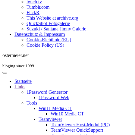
twich.tv
Tumblr.com
FlickR
This Website at archive.org
QuickShot-Fotogalerie
Suzuki / Santana Jimny Galerie
Datenschutz & Impressum
Cookie-Richtlinie (EU)
Cookie Policy (US)
ostermeier.net
bloging since 1999
Startseite
Links
1Password Generator
1Password Web
Tools
Win11 Media CT
Win10 Media CT
Teamviewer
TeamViewer Host-Modul (PC)
TeamViewer QuickSupport