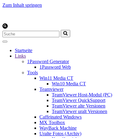
Zum Inhalt springen
Suchen
nach …
Startseite
Links
1Password Generator
1Password Web
Tools
Win11 Media CT
Win10 Media CT
Teamviewer
TeamViewer Host-Modul (PC)
TeamViewer QuickSupport
TeamViewer alte Versionen
TeamViewer uralt Versionen
Caffeinated Windows
MX Toolbox
WayBack Machine
Uralte Fotos (Archiv)