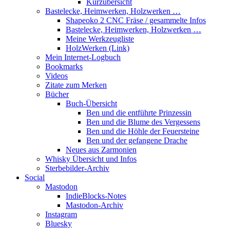
Kurzübersicht
Bastelecke, Heimwerken, Holzwerken …
Shapeoko 2 CNC Fräse / gesammelte Infos
Bastelecke, Heimwerken, Holzwerken …
Meine Werkzeugliste
HolzWerken (Link)
Mein Internet-Logbuch
Bookmarks
Videos
Zitate zum Merken
Bücher
Buch-Übersicht
Ben und die entführte Prinzessin
Ben und die Blume des Vergessens
Ben und die Höhle der Feuersteine
Ben und der gefangene Drache
Neues aus Zarmonien
Whisky Übersicht und Infos
Sterbebilder-Archiv
Social
Mastodon
IndieBlocks-Notes
Mastodon-Archiv
Instagram
Bluesky