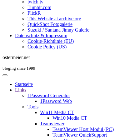
twich.tv
Tumblr.com
FlickR
This Website at archive.org
QuickShot-Fotogalerie
Suzuki / Santana Jimny Galerie
Datenschutz & Impressum
Cookie-Richtlinie (EU)
Cookie Policy (US)
ostermeier.net
bloging since 1999
Startseite
Links
1Password Generator
1Password Web
Tools
Win11 Media CT
Win10 Media CT
Teamviewer
TeamViewer Host-Modul (PC)
TeamViewer QuickSupport