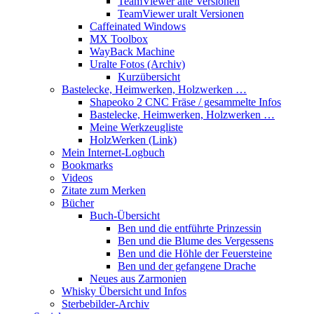
TeamViewer alte Versionen
TeamViewer uralt Versionen
Caffeinated Windows
MX Toolbox
WayBack Machine
Uralte Fotos (Archiv)
Kurzübersicht
Bastelecke, Heimwerken, Holzwerken …
Shapeoko 2 CNC Fräse / gesammelte Infos
Bastelecke, Heimwerken, Holzwerken …
Meine Werkzeugliste
HolzWerken (Link)
Mein Internet-Logbuch
Bookmarks
Videos
Zitate zum Merken
Bücher
Buch-Übersicht
Ben und die entführte Prinzessin
Ben und die Blume des Vergessens
Ben und die Höhle der Feuersteine
Ben und der gefangene Drache
Neues aus Zarmonien
Whisky Übersicht und Infos
Sterbebilder-Archiv