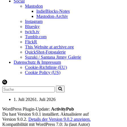
Social
Mastodon
IndieBlocks-Notes
Mastodon-Archiv
Instagram
Bluesky
twich.tv
Tumblr.com
FlickR
This Website at archive.org
QuickShot-Fotogalerie
Suzuki / Santana Jimny Galerie
Datenschutz & Impressum
Cookie-Richtlinie (EU)
Cookie Policy (US)
Suchen
nach …
1. Juli 2026
1. Juli 2026
WordPress Plugin-Update:
ActivityPub
Du hast Version 9.0.1 installiert. Aktualisiere auf
Version 9.0.2.
Details der Version 9.0.2 anzeigen.
Kompatibilität mit WordPress 7.0: Ja (laut Autor)