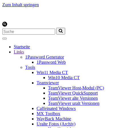
Zum Inhalt springen
Suchen
nach …
Startseite
Links
1Password Generator
1Password Web
Tools
Win11 Media CT
Win10 Media CT
Teamviewer
TeamViewer Host-Modul (PC)
TeamViewer QuickSupport
TeamViewer alte Versionen
TeamViewer uralt Versionen
Caffeinated Windows
MX Toolbox
WayBack Machine
Uralte Fotos (Archiv)