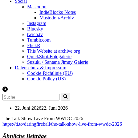
Social
Mastodon
IndieBlocks-Notes
Mastodon-Archiv
Instagram
Bluesky
twich.tv
Tumblr.com
FlickR
This Website at archive.org
QuickShot-Fotogalerie
Suzuki / Santana Jimny Galerie
Datenschutz & Impressum
Cookie-Richtlinie (EU)
Cookie Policy (US)
Suchen
nach …
22. Juni 2026
22. Juni 2026
The Talk Show Live From WWDC 2026
https://ti.to/daringfireball/the-talk-show-live-from-wwdc-2026
Ähnliche Beiträge