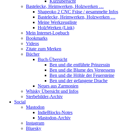
Kurzübersicht
Bastelecke, Heimwerken, Holzwerken …
Shapeoko 2 CNC Fräse / gesammelte Infos
Bastelecke, Heimwerken, Holzwerken …
Meine Werkzeugliste
HolzWerken (Link)
Mein Internet-Logbuch
Bookmarks
Videos
Zitate zum Merken
Bücher
Buch-Übersicht
Ben und die entführte Prinzessin
Ben und die Blume des Vergessens
Ben und die Höhle der Feuersteine
Ben und der gefangene Drache
Neues aus Zarmonien
Whisky Übersicht und Infos
Sterbebilder-Archiv
Social
Mastodon
IndieBlocks-Notes
Mastodon-Archiv
Instagram
Bluesky