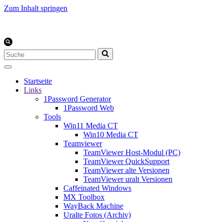
Zum Inhalt springen
Suchen
nach …
Startseite
Links
1Password Generator
1Password Web
Tools
Win11 Media CT
Win10 Media CT
Teamviewer
TeamViewer Host-Modul (PC)
TeamViewer QuickSupport
TeamViewer alte Versionen
TeamViewer uralt Versionen
Caffeinated Windows
MX Toolbox
WayBack Machine
Uralte Fotos (Archiv)