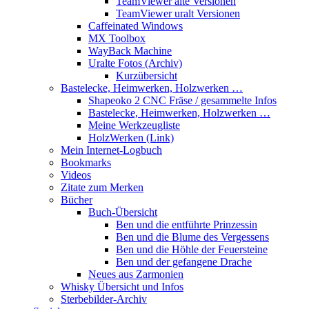
TeamViewer alte Versionen
TeamViewer uralt Versionen
Caffeinated Windows
MX Toolbox
WayBack Machine
Uralte Fotos (Archiv)
Kurzübersicht
Bastelecke, Heimwerken, Holzwerken …
Shapeoko 2 CNC Fräse / gesammelte Infos
Bastelecke, Heimwerken, Holzwerken …
Meine Werkzeugliste
HolzWerken (Link)
Mein Internet-Logbuch
Bookmarks
Videos
Zitate zum Merken
Bücher
Buch-Übersicht
Ben und die entführte Prinzessin
Ben und die Blume des Vergessens
Ben und die Höhle der Feuersteine
Ben und der gefangene Drache
Neues aus Zarmonien
Whisky Übersicht und Infos
Sterbebilder-Archiv