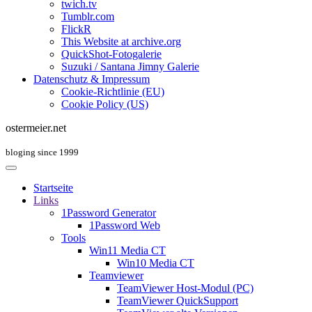
twich.tv
Tumblr.com
FlickR
This Website at archive.org
QuickShot-Fotogalerie
Suzuki / Santana Jimny Galerie
Datenschutz & Impressum
Cookie-Richtlinie (EU)
Cookie Policy (US)
ostermeier.net
bloging since 1999
Startseite
Links
1Password Generator
1Password Web
Tools
Win11 Media CT
Win10 Media CT
Teamviewer
TeamViewer Host-Modul (PC)
TeamViewer QuickSupport