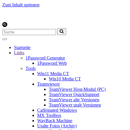
Zum Inhalt springen
Suchen
nach …
Startseite
Links
1Password Generator
1Password Web
Tools
Win11 Media CT
Win10 Media CT
Teamviewer
TeamViewer Host-Modul (PC)
TeamViewer QuickSupport
TeamViewer alte Versionen
TeamViewer uralt Versionen
Caffeinated Windows
MX Toolbox
WayBack Machine
Uralte Fotos (Archiv)