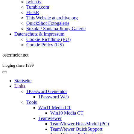
twich.tv
Tumblr.com
FlickR
This Website at archive.org
QuickShot-Fotogalerie
Suzuki / Santana Jimny Galerie
Datenschutz & Impressum
Cookie-Richtlinie (EU)
Cookie Policy (US)
ostermeier.net
bloging since 1999
Startseite
Links
1Password Generator
1Password Web
Tools
Win11 Media CT
Win10 Media CT
Teamviewer
TeamViewer Host-Modul (PC)
TeamViewer QuickSupport