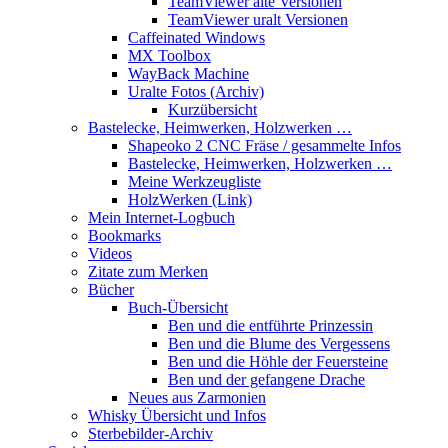
TeamViewer alte Versionen
TeamViewer uralt Versionen
Caffeinated Windows
MX Toolbox
WayBack Machine
Uralte Fotos (Archiv)
Kurzübersicht
Bastelecke, Heimwerken, Holzwerken …
Shapeoko 2 CNC Fräse / gesammelte Infos
Bastelecke, Heimwerken, Holzwerken …
Meine Werkzeugliste
HolzWerken (Link)
Mein Internet-Logbuch
Bookmarks
Videos
Zitate zum Merken
Bücher
Buch-Übersicht
Ben und die entführte Prinzessin
Ben und die Blume des Vergessens
Ben und die Höhle der Feuersteine
Ben und der gefangene Drache
Neues aus Zarmonien
Whisky Übersicht und Infos
Sterbebilder-Archiv