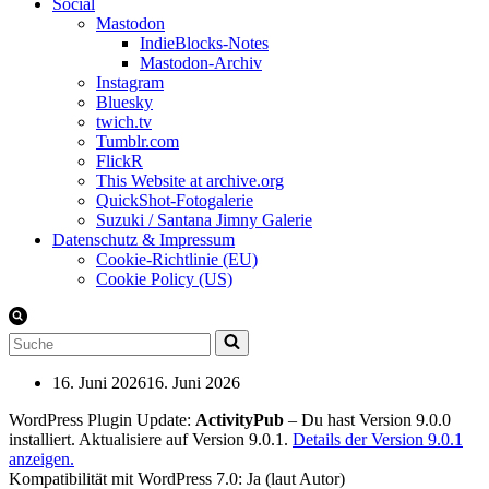
Social
Mastodon
IndieBlocks-Notes
Mastodon-Archiv
Instagram
Bluesky
twich.tv
Tumblr.com
FlickR
This Website at archive.org
QuickShot-Fotogalerie
Suzuki / Santana Jimny Galerie
Datenschutz & Impressum
Cookie-Richtlinie (EU)
Cookie Policy (US)
Suchen
nach …
16. Juni 2026
16. Juni 2026
WordPress Plugin Update:
ActivityPub
– Du hast Version 9.0.0
installiert. Aktualisiere auf Version 9.0.1.
Details der Version 9.0.1
anzeigen.
Kompatibilität mit WordPress 7.0: Ja (laut Autor)