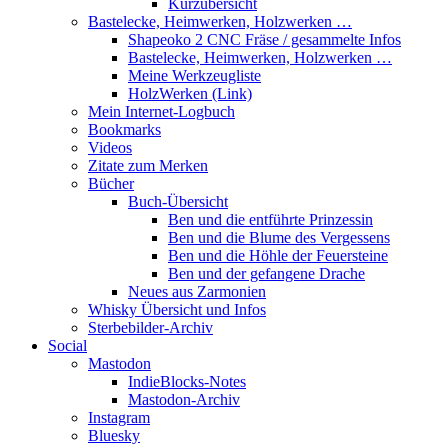
Kurzübersicht
Bastelecke, Heimwerken, Holzwerken …
Shapeoko 2 CNC Fräse / gesammelte Infos
Bastelecke, Heimwerken, Holzwerken …
Meine Werkzeugliste
HolzWerken (Link)
Mein Internet-Logbuch
Bookmarks
Videos
Zitate zum Merken
Bücher
Buch-Übersicht
Ben und die entführte Prinzessin
Ben und die Blume des Vergessens
Ben und die Höhle der Feuersteine
Ben und der gefangene Drache
Neues aus Zarmonien
Whisky Übersicht und Infos
Sterbebilder-Archiv
Social
Mastodon
IndieBlocks-Notes
Mastodon-Archiv
Instagram
Bluesky