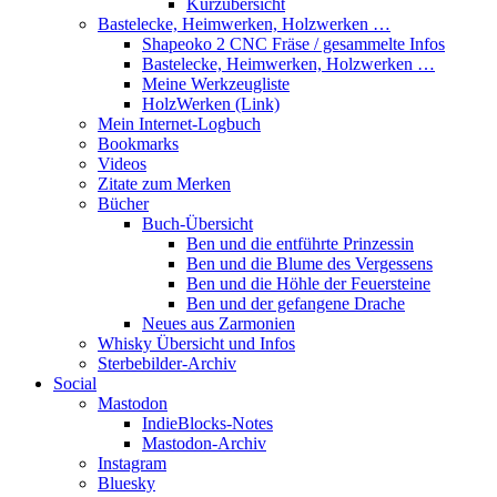
Kurzübersicht
Bastelecke, Heimwerken, Holzwerken …
Shapeoko 2 CNC Fräse / gesammelte Infos
Bastelecke, Heimwerken, Holzwerken …
Meine Werkzeugliste
HolzWerken (Link)
Mein Internet-Logbuch
Bookmarks
Videos
Zitate zum Merken
Bücher
Buch-Übersicht
Ben und die entführte Prinzessin
Ben und die Blume des Vergessens
Ben und die Höhle der Feuersteine
Ben und der gefangene Drache
Neues aus Zarmonien
Whisky Übersicht und Infos
Sterbebilder-Archiv
Social
Mastodon
IndieBlocks-Notes
Mastodon-Archiv
Instagram
Bluesky