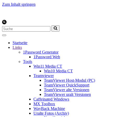
Zum Inhalt springen
Suchen
nach …
Startseite
Links
1Password Generator
1Password Web
Tools
Win11 Media CT
Win10 Media CT
Teamviewer
TeamViewer Host-Modul (PC)
TeamViewer QuickSupport
TeamViewer alte Versionen
TeamViewer uralt Versionen
Caffeinated Windows
MX Toolbox
WayBack Machine
Uralte Fotos (Archiv)