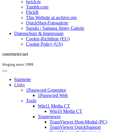
twich.tv
Tumblr.com
FlickR
This Website at archive.org
QuickShot-Fotogalerie
Suzuki / Santana Jimny Galerie
Datenschutz & Impressum
Cookie-Richtlinie (EU)
Cookie Policy (US)
ostermeier.net
bloging since 1999
Startseite
Links
1Password Generator
1Password Web
Tools
Win11 Media CT
Win10 Media CT
Teamviewer
TeamViewer Host-Modul (PC)
TeamViewer QuickSupport