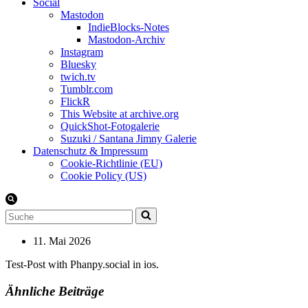
Social
Mastodon
IndieBlocks-Notes
Mastodon-Archiv
Instagram
Bluesky
twich.tv
Tumblr.com
FlickR
This Website at archive.org
QuickShot-Fotogalerie
Suzuki / Santana Jimny Galerie
Datenschutz & Impressum
Cookie-Richtlinie (EU)
Cookie Policy (US)
Suchen
nach …
11. Mai 2026
Test-Post with Phanpy.social in ios.
Ähnliche Beiträge