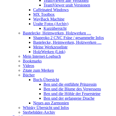
TeamViewer alte Versionen
TeamViewer uralt Versionen
Caffeinated Windows
MX Toolbox
WayBack Machine
Uralte Fotos (Archiv)
Kurzübersicht
Bastelecke, Heimwerken, Holzwerken …
Shapeoko 2 CNC Fräse / gesammelte Infos
Bastelecke, Heimwerken, Holzwerken …
Meine Werkzeugliste
HolzWerken (Link)
Mein Internet-Logbuch
Bookmarks
Videos
Zitate zum Merken
Bücher
Buch-Übersicht
Ben und die entführte Prinzessin
Ben und die Blume des Vergessens
Ben und die Höhle der Feuersteine
Ben und der gefangene Drache
Neues aus Zarmonien
Whisky Übersicht und Infos
Sterbebilder-Archiv