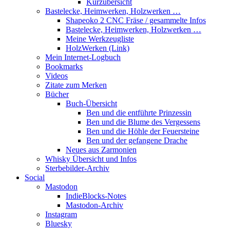
Kurzübersicht
Bastelecke, Heimwerken, Holzwerken …
Shapeoko 2 CNC Fräse / gesammelte Infos
Bastelecke, Heimwerken, Holzwerken …
Meine Werkzeugliste
HolzWerken (Link)
Mein Internet-Logbuch
Bookmarks
Videos
Zitate zum Merken
Bücher
Buch-Übersicht
Ben und die entführte Prinzessin
Ben und die Blume des Vergessens
Ben und die Höhle der Feuersteine
Ben und der gefangene Drache
Neues aus Zarmonien
Whisky Übersicht und Infos
Sterbebilder-Archiv
Social
Mastodon
IndieBlocks-Notes
Mastodon-Archiv
Instagram
Bluesky