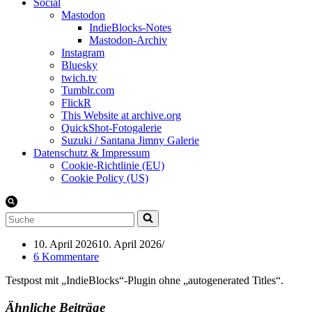
Social
Mastodon
IndieBlocks-Notes
Mastodon-Archiv
Instagram
Bluesky
twich.tv
Tumblr.com
FlickR
This Website at archive.org
QuickShot-Fotogalerie
Suzuki / Santana Jimny Galerie
Datenschutz & Impressum
Cookie-Richtlinie (EU)
Cookie Policy (US)
Suchen
nach …
10. April 2026
10. April 2026
6 Kommentare
Testpost mit „IndieBlocks“-Plugin ohne „autogenerated Titles“.
Ähnliche Beiträge