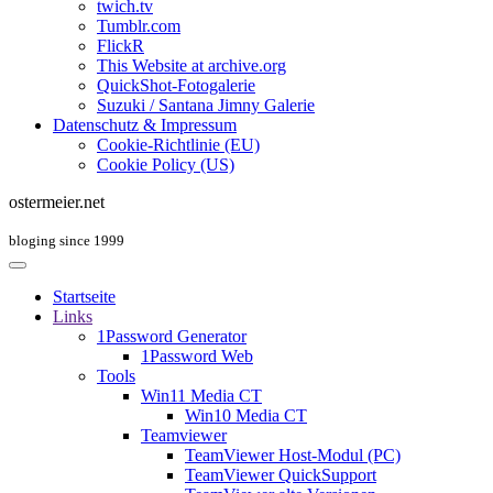
twich.tv
Tumblr.com
FlickR
This Website at archive.org
QuickShot-Fotogalerie
Suzuki / Santana Jimny Galerie
Datenschutz & Impressum
Cookie-Richtlinie (EU)
Cookie Policy (US)
ostermeier.net
bloging since 1999
Startseite
Links
1Password Generator
1Password Web
Tools
Win11 Media CT
Win10 Media CT
Teamviewer
TeamViewer Host-Modul (PC)
TeamViewer QuickSupport