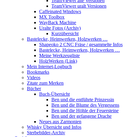
TeamViewer alte Versionen
TeamViewer uralt Versionen
Caffeinated Windows
MX Toolbox
WayBack Machine
Uralte Fotos (Archiv)
Kurzübersicht
Bastelecke, Heimwerken, Holzwerken …
Shapeoko 2 CNC Fräse / gesammelte Infos
Bastelecke, Heimwerken, Holzwerken …
Meine Werkzeugliste
HolzWerken (Link)
Mein Internet-Logbuch
Bookmarks
Videos
Zitate zum Merken
Bücher
Buch-Übersicht
Ben und die entführte Prinzessin
Ben und die Blume des Vergessens
Ben und die Höhle der Feuersteine
Ben und der gefangene Drache
Neues aus Zarmonien
Whisky Übersicht und Infos
Sterbebilder-Archiv