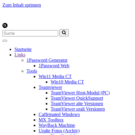
Zum Inhalt springen
Suchen
nach …
Startseite
Links
1Password Generator
1Password Web
Tools
Win11 Media CT
Win10 Media CT
Teamviewer
TeamViewer Host-Modul (PC)
TeamViewer QuickSupport
TeamViewer alte Versionen
TeamViewer uralt Versionen
Caffeinated Windows
MX Toolbox
WayBack Machine
Uralte Fotos (Archiv)