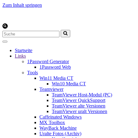
Zum Inhalt springen
Suchen
nach …
Startseite
Links
1Password Generator
1Password Web
Tools
Win11 Media CT
Win10 Media CT
Teamviewer
TeamViewer Host-Modul (PC)
TeamViewer QuickSupport
TeamViewer alte Versionen
TeamViewer uralt Versionen
Caffeinated Windows
MX Toolbox
WayBack Machine
Uralte Fotos (Archiv)