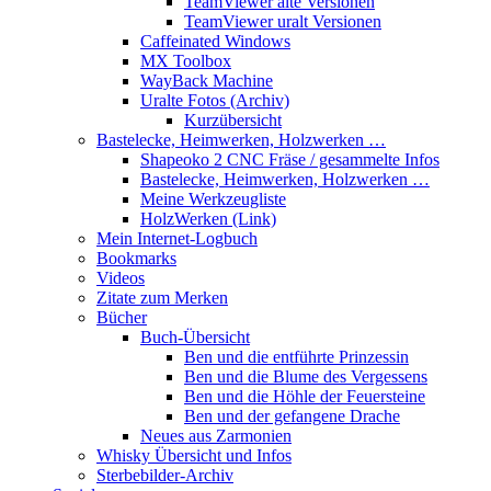
TeamViewer alte Versionen
TeamViewer uralt Versionen
Caffeinated Windows
MX Toolbox
WayBack Machine
Uralte Fotos (Archiv)
Kurzübersicht
Bastelecke, Heimwerken, Holzwerken …
Shapeoko 2 CNC Fräse / gesammelte Infos
Bastelecke, Heimwerken, Holzwerken …
Meine Werkzeugliste
HolzWerken (Link)
Mein Internet-Logbuch
Bookmarks
Videos
Zitate zum Merken
Bücher
Buch-Übersicht
Ben und die entführte Prinzessin
Ben und die Blume des Vergessens
Ben und die Höhle der Feuersteine
Ben und der gefangene Drache
Neues aus Zarmonien
Whisky Übersicht und Infos
Sterbebilder-Archiv