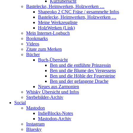
Kurzübersicht
Bastelecke, Heimwerken, Holzwerken …
Shapeoko 2 CNC Fräse / gesammelte Infos
Bastelecke, Heimwerken, Holzwerken …
Meine Werkzeugliste
HolzWerken (Link)
Mein Internet-Logbuch
Bookmarks
Videos
Zitate zum Merken
Bücher
Buch-Übersicht
Ben und die entführte Prinzessin
Ben und die Blume des Vergessens
Ben und die Höhle der Feuersteine
Ben und der gefangene Drache
Neues aus Zarmonien
Whisky Übersicht und Infos
Sterbebilder-Archiv
Social
Mastodon
IndieBlocks-Notes
Mastodon-Archiv
Instagram
Bluesky