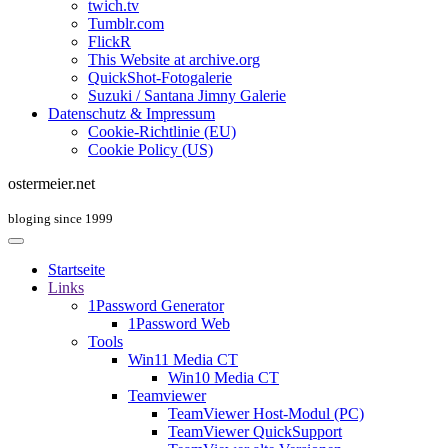
twich.tv
Tumblr.com
FlickR
This Website at archive.org
QuickShot-Fotogalerie
Suzuki / Santana Jimny Galerie
Datenschutz & Impressum
Cookie-Richtlinie (EU)
Cookie Policy (US)
ostermeier.net
bloging since 1999
Startseite
Links
1Password Generator
1Password Web
Tools
Win11 Media CT
Win10 Media CT
Teamviewer
TeamViewer Host-Modul (PC)
TeamViewer QuickSupport