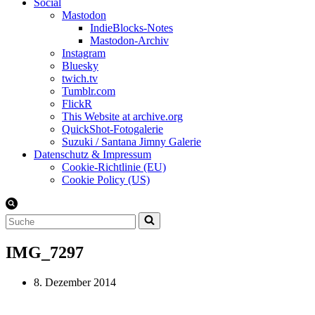
Social
Mastodon
IndieBlocks-Notes
Mastodon-Archiv
Instagram
Bluesky
twich.tv
Tumblr.com
FlickR
This Website at archive.org
QuickShot-Fotogalerie
Suzuki / Santana Jimny Galerie
Datenschutz & Impressum
Cookie-Richtlinie (EU)
Cookie Policy (US)
Suchen
nach …
IMG_7297
8. Dezember 2014