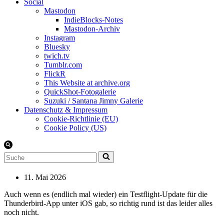
Social
Mastodon
IndieBlocks-Notes
Mastodon-Archiv
Instagram
Bluesky
twich.tv
Tumblr.com
FlickR
This Website at archive.org
QuickShot-Fotogalerie
Suzuki / Santana Jimny Galerie
Datenschutz & Impressum
Cookie-Richtlinie (EU)
Cookie Policy (US)
Suchen
nach …
11. Mai 2026
Auch wenn es (endlich mal wieder) ein Testflight-Update für die
Thunderbird-App unter iOS gab, so richtig rund ist das leider alles
noch nicht.