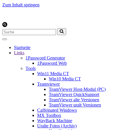
Zum Inhalt springen
Suchen
nach …
Startseite
Links
1Password Generator
1Password Web
Tools
Win11 Media CT
Win10 Media CT
Teamviewer
TeamViewer Host-Modul (PC)
TeamViewer QuickSupport
TeamViewer alte Versionen
TeamViewer uralt Versionen
Caffeinated Windows
MX Toolbox
WayBack Machine
Uralte Fotos (Archiv)