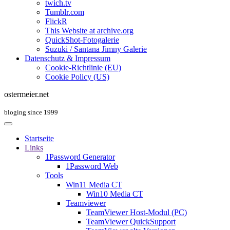
twich.tv
Tumblr.com
FlickR
This Website at archive.org
QuickShot-Fotogalerie
Suzuki / Santana Jimny Galerie
Datenschutz & Impressum
Cookie-Richtlinie (EU)
Cookie Policy (US)
ostermeier.net
bloging since 1999
Startseite
Links
1Password Generator
1Password Web
Tools
Win11 Media CT
Win10 Media CT
Teamviewer
TeamViewer Host-Modul (PC)
TeamViewer QuickSupport