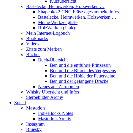
Kurzübersicht
Bastelecke, Heimwerken, Holzwerken …
Shapeoko 2 CNC Fräse / gesammelte Infos
Bastelecke, Heimwerken, Holzwerken …
Meine Werkzeugliste
HolzWerken (Link)
Mein Internet-Logbuch
Bookmarks
Videos
Zitate zum Merken
Bücher
Buch-Übersicht
Ben und die entführte Prinzessin
Ben und die Blume des Vergessens
Ben und die Höhle der Feuersteine
Ben und der gefangene Drache
Neues aus Zarmonien
Whisky Übersicht und Infos
Sterbebilder-Archiv
Social
Mastodon
IndieBlocks-Notes
Mastodon-Archiv
Instagram
Bluesky