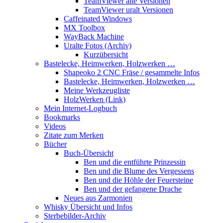
TeamViewer alte Versionen
TeamViewer uralt Versionen
Caffeinated Windows
MX Toolbox
WayBack Machine
Uralte Fotos (Archiv)
Kurzübersicht
Bastelecke, Heimwerken, Holzwerken …
Shapeoko 2 CNC Fräse / gesammelte Infos
Bastelecke, Heimwerken, Holzwerken …
Meine Werkzeugliste
HolzWerken (Link)
Mein Internet-Logbuch
Bookmarks
Videos
Zitate zum Merken
Bücher
Buch-Übersicht
Ben und die entführte Prinzessin
Ben und die Blume des Vergessens
Ben und die Höhle der Feuersteine
Ben und der gefangene Drache
Neues aus Zarmonien
Whisky Übersicht und Infos
Sterbebilder-Archiv