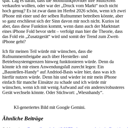
spät. Lag es daran, dass die Mobilfunkprovider ihre MultiSIMs
verkaufen wollten, oder war der „Druck vom Markt“ noch nicht
hoch genug? Es ist zwar dann im Herbst 2026 schön, wenn ich zwei
iPhone mit einer und der selben Rufnummer betreiben könnte, aber
so ganz erschliesst sich der Sinn davon mir noch nicht. Kurios ist
aber, dass diese Funktion kommt, wenn dann auch der Marktstart
eines iPhone Fold bevor steht – verfolgt man hier die Theorie, dass
das Fold ein „Zusatzgerät“ wird und somit der Trend zum Zweit-
iPhone geht?
Ich für meinen Teil würde mir wünschen, dass die
Rufnummernfreigabe auch über Hersteller- und
Betriebssystemgrenzen hinweg funktionieren würde. Denn da
könnte ich mir einen Anwendungsfall zurecht legen: Ein
„Baustellen-Handy“ auf Andriod-Basis wäre hier, dass was ich
hierfür nutzen würde. Denn hin und wieder ist mir mein iPhone
einfach für manche Einsätze zu schade und ich würde mir
wünschen, wenn ich mit wenig Aufwand auf ein anderes/robusteres
Gerät wechseln könnte. Oder Stichwort: „Wiesnhandy“.
KI-generiertes Bild mit Google Gemini.
Ähnliche Beiträge