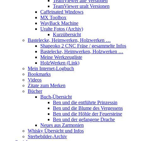
TeamViewer alte Versionen
TeamViewer uralt Versionen
Caffeinated Windows
MX Toolbox
WayBack Machine
Uralte Fotos (Archiv)
Kurzübersicht
Bastelecke, Heimwerken, Holzwerken …
Shapeoko 2 CNC Fräse / gesammelte Infos
Bastelecke, Heimwerken, Holzwerken …
Meine Werkzeugliste
HolzWerken (Link)
Mein Internet-Logbuch
Bookmarks
Videos
Zitate zum Merken
Bücher
Buch-Übersicht
Ben und die entführte Prinzessin
Ben und die Blume des Vergessens
Ben und die Höhle der Feuersteine
Ben und der gefangene Drache
Neues aus Zarmonien
Whisky Übersicht und Infos
Sterbebilder-Archiv