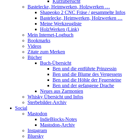
Kurzübersicht
Bastelecke, Heimwerken, Holzwerken …
Shapeoko 2 CNC Fräse / gesammelte Infos
Bastelecke, Heimwerken, Holzwerken …
Meine Werkzeugliste
HolzWerken (Link)
Mein Internet-Logbuch
Bookmarks
Videos
Zitate zum Merken
Bücher
Buch-Übersicht
Ben und die entführte Prinzessin
Ben und die Blume des Vergessens
Ben und die Höhle der Feuersteine
Ben und der gefangene Drache
Neues aus Zarmonien
Whisky Übersicht und Infos
Sterbebilder-Archiv
Social
Mastodon
IndieBlocks-Notes
Mastodon-Archiv
Instagram
Bluesky