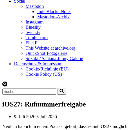
Social
Mastodon
IndieBlocks-Notes
Mastodon-Archiv
Instagram
Bluesky
twich.tv
Tumblr.com
FlickR
This Website at archive.org
QuickShot-Fotogalerie
Suzuki / Santana Jimny Galerie
Datenschutz & Impressum
Cookie-Richtlinie (EU)
Cookie Policy (US)
Suchen
nach …
iOS27: Rufnummerfreigabe
9. Juli 2026
9. Juli 2026
Neulich hab ich in einem Podcast gehört, dass es mit iOS27 möglich