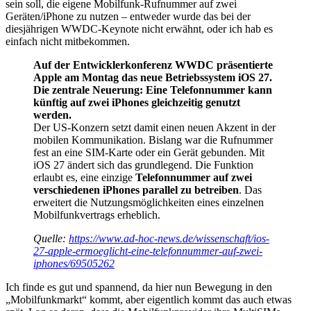
sein soll, die eigene Mobilfunk-Rufnummer auf zwei
Geräten/iPhone zu nutzen – entweder wurde das bei der
diesjährigen WWDC-Keynote nicht erwähnt, oder ich hab es
einfach nicht mitbekommen.
Auf der Entwicklerkonferenz WWDC präsentierte
Apple am Montag das neue Betriebssystem iOS 27.
Die zentrale Neuerung: Eine Telefonnummer kann
künftig auf zwei iPhones gleichzeitig genutzt
werden.
Der US-Konzern setzt damit einen neuen Akzent in der
mobilen Kommunikation. Bislang war die Rufnummer
fest an eine SIM-Karte oder ein Gerät gebunden. Mit
iOS 27 ändert sich das grundlegend. Die Funktion
erlaubt es, eine einzige
Telefonnummer auf zwei
verschiedenen iPhones parallel zu betreiben
. Das
erweitert die Nutzungsmöglichkeiten eines einzelnen
Mobilfunkvertrags erheblich.
Quelle:
https://www.ad-hoc-news.de/wissenschaft/ios-
27-apple-ermoeglicht-eine-telefonnummer-auf-zwei-
iphones/69505262
Ich finde es gut und spannend, da hier nun Bewegung in den
„Mobilfunkmarkt“ kommt, aber eigentlich kommt das auch etwas