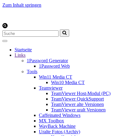
Zum Inhalt springen
Suchen
nach …
Startseite
Links
1Password Generator
1Password Web
Tools
Win11 Media CT
Win10 Media CT
Teamviewer
TeamViewer Host-Modul (PC)
TeamViewer QuickSupport
TeamViewer alte Versionen
TeamViewer uralt Versionen
Caffeinated Windows
MX Toolbox
WayBack Machine
Uralte Fotos (Archiv)