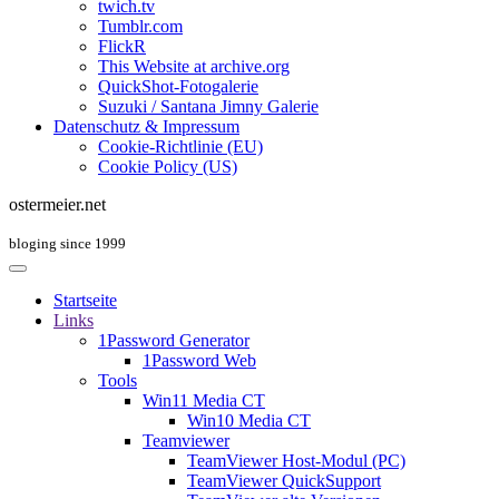
twich.tv
Tumblr.com
FlickR
This Website at archive.org
QuickShot-Fotogalerie
Suzuki / Santana Jimny Galerie
Datenschutz & Impressum
Cookie-Richtlinie (EU)
Cookie Policy (US)
ostermeier.net
bloging since 1999
Startseite
Links
1Password Generator
1Password Web
Tools
Win11 Media CT
Win10 Media CT
Teamviewer
TeamViewer Host-Modul (PC)
TeamViewer QuickSupport