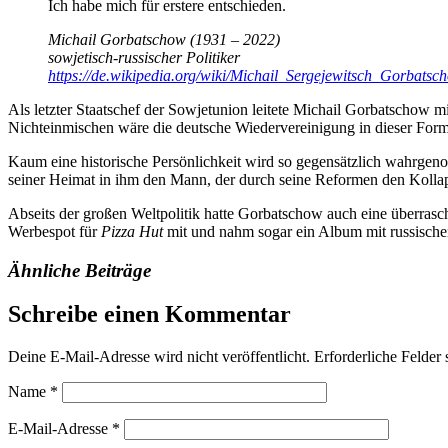
Ich habe mich für erstere entschieden.
Michail Gorbatschow (1931 – 2022)
sowjetisch-russischer Politiker
https://de.wikipedia.org/wiki/Michail_Sergejewitsch_Gorbatsc
Als letzter Staatschef der Sowjetunion leitete Michail Gorbatschow mi
Nichteinmischen wäre die deutsche Wiedervereinigung in dieser Form
Kaum eine historische Persönlichkeit wird so gegensätzlich wahrgen
seiner Heimat in ihm den Mann, der durch seine Reformen den Kollaps
Abseits der großen Weltpolitik hatte Gorbatschow auch eine überrasch
Werbespot für
Pizza Hut
mit und nahm sogar ein Album mit russischen
Ähnliche Beiträge
Schreibe einen Kommentar
Deine E-Mail-Adresse wird nicht veröffentlicht.
Erforderliche Felder 
Name
*
E-Mail-Adresse
*