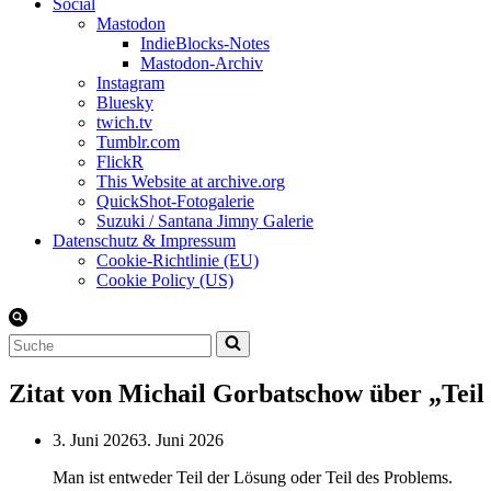
Social
Mastodon
IndieBlocks-Notes
Mastodon-Archiv
Instagram
Bluesky
twich.tv
Tumblr.com
FlickR
This Website at archive.org
QuickShot-Fotogalerie
Suzuki / Santana Jimny Galerie
Datenschutz & Impressum
Cookie-Richtlinie (EU)
Cookie Policy (US)
Suchen
nach …
Zitat von Michail Gorbatschow über „Teil
3. Juni 2026
3. Juni 2026
Man ist entweder Teil der Lösung oder Teil des Problems.