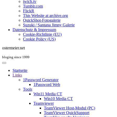
twich.tv
Tumblr.com
FlickR
This Website at archive.org
QuickShot-Fotogalerie
Suzuki / Santana Jimny Galerie
Datenschutz & Impressum
Cookie-Richtlinie (EU)
Cookie Policy (US)
ostermeier.net
bloging since 1999
Startseite
Links
1Password Generator
1Password Web
Tools
Win11 Media CT
Win10 Media CT
Teamviewer
TeamViewer Host-Modul (PC)
TeamViewer QuickSupport