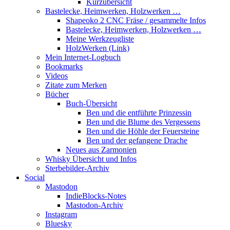
Kurzübersicht
Bastelecke, Heimwerken, Holzwerken …
Shapeoko 2 CNC Fräse / gesammelte Infos
Bastelecke, Heimwerken, Holzwerken …
Meine Werkzeugliste
HolzWerken (Link)
Mein Internet-Logbuch
Bookmarks
Videos
Zitate zum Merken
Bücher
Buch-Übersicht
Ben und die entführte Prinzessin
Ben und die Blume des Vergessens
Ben und die Höhle der Feuersteine
Ben und der gefangene Drache
Neues aus Zarmonien
Whisky Übersicht und Infos
Sterbebilder-Archiv
Social
Mastodon
IndieBlocks-Notes
Mastodon-Archiv
Instagram
Bluesky