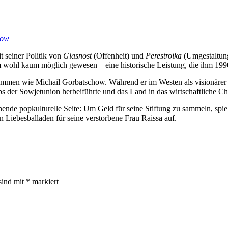
how
t seiner Politik von
Glasnost
(Offenheit) und
Perestroika
(Umgestaltung
 wohl kaum möglich gewesen – eine historische Leistung, die ihm 1990
ommen wie Michail Gorbatschow. Während er im Westen als visionärer F
 der Sowjetunion herbeiführte und das Land in das wirtschaftliche Cha
ende popkulturelle Seite: Um Geld für seine Stiftung zu sammeln, spiel
 Liebesballaden für seine verstorbene Frau Raissa auf.
sind mit
*
markiert