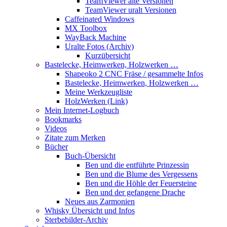
TeamViewer alte Versionen
TeamViewer uralt Versionen
Caffeinated Windows
MX Toolbox
WayBack Machine
Uralte Fotos (Archiv)
Kurzübersicht
Bastelecke, Heimwerken, Holzwerken …
Shapeoko 2 CNC Fräse / gesammelte Infos
Bastelecke, Heimwerken, Holzwerken …
Meine Werkzeugliste
HolzWerken (Link)
Mein Internet-Logbuch
Bookmarks
Videos
Zitate zum Merken
Bücher
Buch-Übersicht
Ben und die entführte Prinzessin
Ben und die Blume des Vergessens
Ben und die Höhle der Feuersteine
Ben und der gefangene Drache
Neues aus Zarmonien
Whisky Übersicht und Infos
Sterbebilder-Archiv