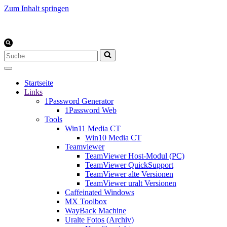
Zum Inhalt springen
Suchen
nach …
Startseite
Links
1Password Generator
1Password Web
Tools
Win11 Media CT
Win10 Media CT
Teamviewer
TeamViewer Host-Modul (PC)
TeamViewer QuickSupport
TeamViewer alte Versionen
TeamViewer uralt Versionen
Caffeinated Windows
MX Toolbox
WayBack Machine
Uralte Fotos (Archiv)