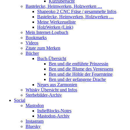
Kurzübersicht
Bastelecke, Heimwerken, Holzwerken …
Shapeoko 2 CNC Fräse / gesammelte Infos
Bastelecke, Heimwerken, Holzwerken …
Meine Werkzeugliste
HolzWerken (Link)
Mein Internet-Logbuch
Bookmarks
Videos
Zitate zum Merken
Bücher
Buch-Übersicht
Ben und die entführte Prinzessin
Ben und die Blume des Vergessens
Ben und die Höhle der Feuersteine
Ben und der gefangene Drache
Neues aus Zarmonien
Whisky Übersicht und Infos
Sterbebilder-Archiv
Social
Mastodon
IndieBlocks-Notes
Mastodon-Archiv
Instagram
Bluesky