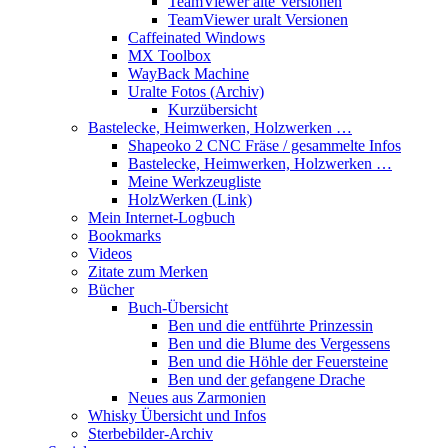
TeamViewer alte Versionen
TeamViewer uralt Versionen
Caffeinated Windows
MX Toolbox
WayBack Machine
Uralte Fotos (Archiv)
Kurzübersicht
Bastelecke, Heimwerken, Holzwerken …
Shapeoko 2 CNC Fräse / gesammelte Infos
Bastelecke, Heimwerken, Holzwerken …
Meine Werkzeugliste
HolzWerken (Link)
Mein Internet-Logbuch
Bookmarks
Videos
Zitate zum Merken
Bücher
Buch-Übersicht
Ben und die entführte Prinzessin
Ben und die Blume des Vergessens
Ben und die Höhle der Feuersteine
Ben und der gefangene Drache
Neues aus Zarmonien
Whisky Übersicht und Infos
Sterbebilder-Archiv