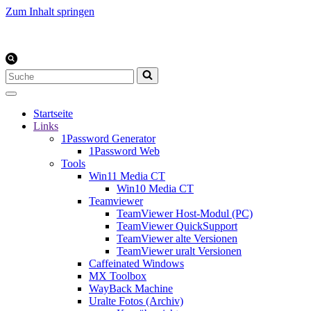
Zum Inhalt springen
Suchen
nach …
Startseite
Links
1Password Generator
1Password Web
Tools
Win11 Media CT
Win10 Media CT
Teamviewer
TeamViewer Host-Modul (PC)
TeamViewer QuickSupport
TeamViewer alte Versionen
TeamViewer uralt Versionen
Caffeinated Windows
MX Toolbox
WayBack Machine
Uralte Fotos (Archiv)