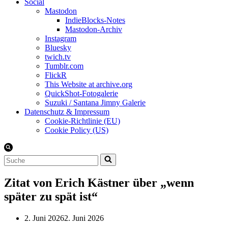
Social
Mastodon
IndieBlocks-Notes
Mastodon-Archiv
Instagram
Bluesky
twich.tv
Tumblr.com
FlickR
This Website at archive.org
QuickShot-Fotogalerie
Suzuki / Santana Jimny Galerie
Datenschutz & Impressum
Cookie-Richtlinie (EU)
Cookie Policy (US)
Suchen
nach …
Zitat von Erich Kästner über „wenn
später zu spät ist“
2. Juni 2026
2. Juni 2026