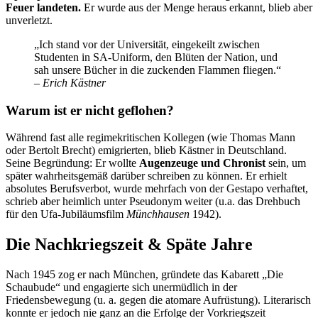
Feuer landeten.
Er wurde aus der Menge heraus erkannt, blieb aber
unverletzt.
„Ich stand vor der Universität, eingekeilt zwischen
Studenten in SA-Uniform, den Blüten der Nation, und
sah unsere Bücher in die zuckenden Flammen fliegen.“
–
Erich Kästner
Warum ist er nicht geflohen?
Während fast alle regimekritischen Kollegen (wie Thomas Mann
oder Bertolt Brecht) emigrierten, blieb Kästner in Deutschland.
Seine Begründung: Er wollte
Augenzeuge und Chronist
sein, um
später wahrheitsgemäß darüber schreiben zu können. Er erhielt
absolutes Berufsverbot, wurde mehrfach von der Gestapo verhaftet,
schrieb aber heimlich unter Pseudonym weiter (u.a. das Drehbuch
für den Ufa-Jubiläumsfilm
Münchhausen
1942).
Die Nachkriegszeit & Späte Jahre
Nach 1945 zog er nach München, gründete das Kabarett „Die
Schaubude“ und engagierte sich unermüdlich in der
Friedensbewegung (u. a. gegen die atomare Aufrüstung). Literarisch
konnte er jedoch nie ganz an die Erfolge der Vorkriegszeit