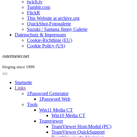
twich.tv
Tumblr.com
FlickR
This Website at archive.org
QuickShot-Fotogalerie
Suzuki / Santana Jimny Galerie
Datenschutz & Impressum
Cookie-Richtlinie (EU)
Cookie Policy (US)
ostermeier.net
bloging since 1999
Startseite
Links
1Password Generator
1Password Web
Tools
Win11 Media CT
Win10 Media CT
Teamviewer
TeamViewer Host-Modul (PC)
TeamViewer QuickSupport