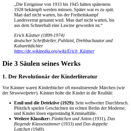
„Die Ereignisse von 1933 bis 1945 hätten spätestens
1928 bekämpft werden müssen. Später war es zu spät.
Man darf nicht warten, bis der Freiheitskampf
Landesverrat genannt wird. Man darf nicht warten, bis
aus dem Schneeball eine Lawine geworden ist.“
Erich Kästner (1899-1974)
deutscher Schriftsteller, Publizist, Drehbuchautor und
Kabarettdichter
https://de.wikipedia.org/wiki/Erich_Kästner
Die 3 Säulen seines Werks
1. Der Revolutionär der Kinderliteratur
Vor Kästner waren Kinderbücher oft moralisierende Märchen (wie
der
Struwwelpeter
). Kästner holte die Kinder in die Realität:
Emil und die Detektive (1929):
Sein weltweiter Durchbruch.
Plötzlich spielen Geschichten im echten Berlin der Moderne,
und Kinder lösen eigenständig Kriminalfälle.
Weitere Klassiker:
Pünktchen und Anton
(1931),
Das
fliegende Klassenzimmer
(1933) und
Das doppelte
Lottchen
(1949).