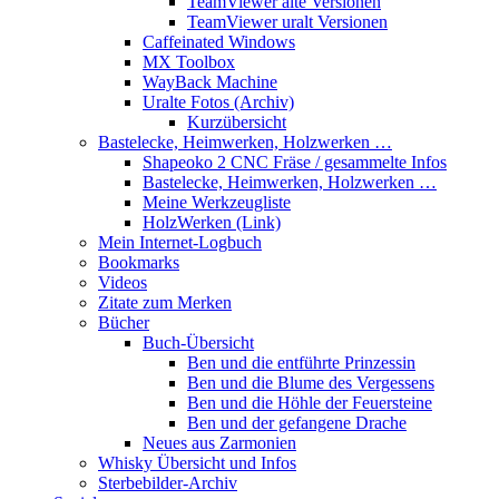
TeamViewer alte Versionen
TeamViewer uralt Versionen
Caffeinated Windows
MX Toolbox
WayBack Machine
Uralte Fotos (Archiv)
Kurzübersicht
Bastelecke, Heimwerken, Holzwerken …
Shapeoko 2 CNC Fräse / gesammelte Infos
Bastelecke, Heimwerken, Holzwerken …
Meine Werkzeugliste
HolzWerken (Link)
Mein Internet-Logbuch
Bookmarks
Videos
Zitate zum Merken
Bücher
Buch-Übersicht
Ben und die entführte Prinzessin
Ben und die Blume des Vergessens
Ben und die Höhle der Feuersteine
Ben und der gefangene Drache
Neues aus Zarmonien
Whisky Übersicht und Infos
Sterbebilder-Archiv