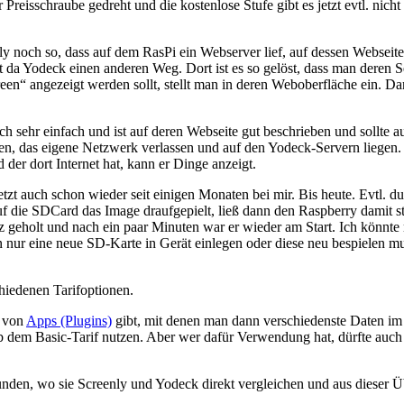
 Preisschraube gedreht und die kostenlose Stufe gibt es jetzt evtl. ni
ly noch so, dass auf dem RasPi ein Webserver lief, auf dessen Websei
a Yodeck einen anderen Weg. Dort ist es so gelöst, dass man deren Ser
een“ angezeigt werden sollt, stellt man in deren Weboberfläche ein. 
ch sehr einfach und ist auf deren Webseite gut beschrieben und sollte 
en, das eigene Netzwerk verlassen und auf den Yodeck-Servern liegen. D
der dort Internet hat, kann er Dinge anzeigt.
tzt auch schon wieder seit einigen Monaten bei mir. Bis heute. Evtl. d
uf die SDCard das Image draufgepielt, ließ dann den Raspberry damit sta
eholt und nach ein paar Minuten war er wieder am Start. Ich könnte mir
en nur eine neue SD-Karte in Gerät einlegen oder diese neu bespielen mu
hiedenen Tarifoptionen.
l von
Apps (Plugins)
gibt, mit denen man dann verschiedenste Daten im
 dem Basic-Tarif nutzen. Aber wer dafür Verwendung hat, dürfte auch
nden, wo sie Screenly und Yodeck direkt vergleichen und aus dieser Üb