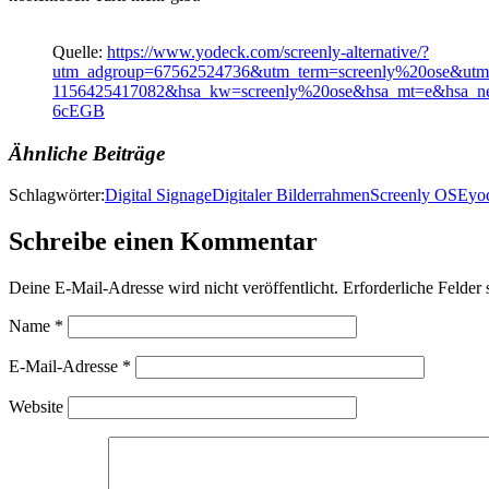
Quelle:
https://www.yodeck.com/screenly-alternative/?
utm_adgroup=67562524736&utm_term=screenly%20ose&utm
1156425417082&hsa_kw=screenly%20ose&hsa_mt=e&hsa_
6cEGB
Ähnliche Beiträge
Schlagwörter:
Digital Signage
Digitaler Bilderrahmen
Screenly OSE
yo
Schreibe einen Kommentar
Deine E-Mail-Adresse wird nicht veröffentlicht.
Erforderliche Felder 
Name
*
E-Mail-Adresse
*
Website