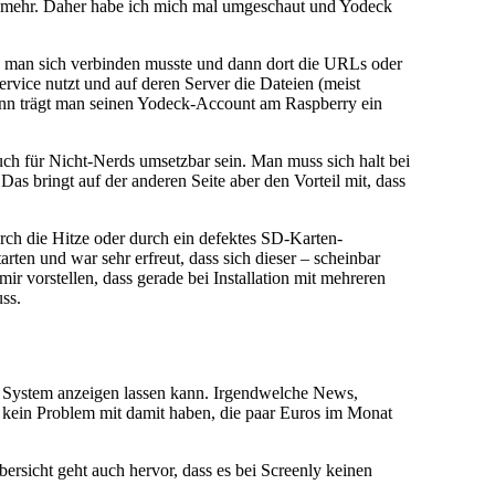
cht mehr. Daher habe ich mich mal umgeschaut und Yodeck
te man sich verbinden musste und dann dort die URLs oder
vice nutzt und auf deren Server die Dateien (meist
Dann trägt man seinen Yodeck-Account am Raspberry ein
auch für Nicht-Nerds umsetzbar sein. Man muss sich halt bei
as bringt auf der anderen Seite aber den Vorteil mit, dass
urch die Hitze oder durch ein defektes SD-Karten-
rten und war sehr erfreut, dass sich dieser – scheinbar
 vorstellen, dass gerade bei Installation mit mehreren
ss.
 System anzeigen lassen kann. Irgendwelche News,
 kein Problem mit damit haben, die paar Euros im Monat
ersicht geht auch hervor, dass es bei Screenly keinen