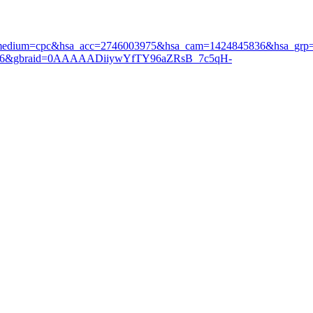
_medium=cpc&hsa_acc=2746003975&hsa_cam=1424845836&hsa_grp
45836&gbraid=0AAAAADiiywYfTY96aZRsB_7c5qH-