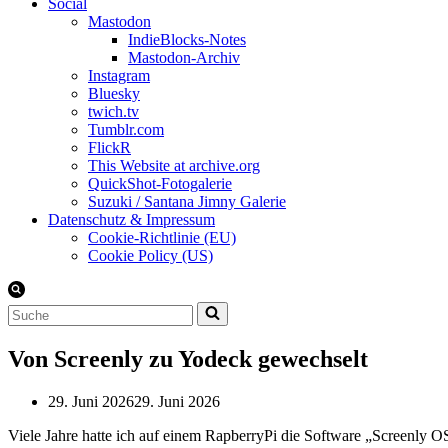
Social
Mastodon
IndieBlocks-Notes
Mastodon-Archiv
Instagram
Bluesky
twich.tv
Tumblr.com
FlickR
This Website at archive.org
QuickShot-Fotogalerie
Suzuki / Santana Jimny Galerie
Datenschutz & Impressum
Cookie-Richtlinie (EU)
Cookie Policy (US)
Suchen
nach …
Von Screenly zu Yodeck gewechselt
29. Juni 2026
29. Juni 2026
Viele Jahre hatte ich auf einem RapberryPi die Software „Screenly O