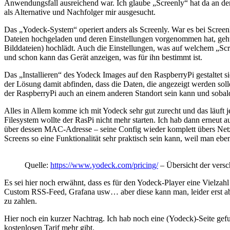
Anwendungsfall ausreichend war. Ich glaube „Screenly“ hat da an der
als Alternative und Nachfolger mir ausgesucht.
Das „Yodeck-System“ operiert anders als Screenly. War es bei Screen
Dateien hochgeladen und deren Einstellungen vorgenommen hat, geht d
Bilddateien) hochlädt. Auch die Einstellungen, was auf welchem „Scr
und schon kann das Gerät anzeigen, was für ihn bestimmt ist.
Das „Installieren“ des Yodeck Images auf den RaspberryPi gestaltet si
der Lösung damit abfinden, dass die Daten, die angezeigt werden soll
der RaspberryPi auch an einem anderen Standort sein kann und sobald 
Alles in Allem komme ich mit Yodeck sehr gut zurecht und das läuft je
Filesystem wollte der RasPi nicht mehr starten. Ich hab dann erneut a
über dessen MAC-Adresse – seine Config wieder komplett übers Netz g
Screens so eine Funktionalität sehr praktisch sein kann, weil man eb
Quelle:
https://www.yodeck.com/pricing/
– Übersicht der versc
Es sei hier noch erwähnt, dass es für den Yodeck-Player eine Vielzah
Custom RSS-Feed, Grafana usw… aber diese kann man, leider erst ab
zu zahlen.
Hier noch ein kurzer Nachtrag. Ich hab noch eine (Yodeck)-Seite gefu
kostenlosen Tarif mehr gibt.