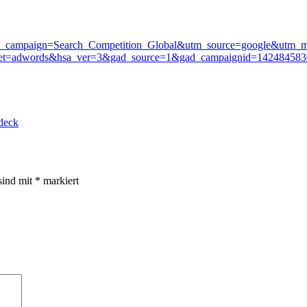
_campaign=Search_Competition_Global&utm_source=google&utm
net=adwords&hsa_ver=3&gad_source=1&gad_campaignid=14248
deck
sind mit
*
markiert