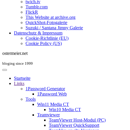
twich.tv
Tumblr.com
FlickR
This Website at archive.org
QuickShot-Fotogalerie
Suzuki / Santana Jimny Galerie
Datenschutz & Impressum
Cookie-Richtlinie (EU)
Cookie Policy (US)
ostermeier.net
bloging since 1999
Startseite
Links
1Password Generator
1Password Web
Tools
Win11 Media CT
Win10 Media CT
Teamviewer
TeamViewer Host-Modul (PC)
TeamViewer QuickSupport