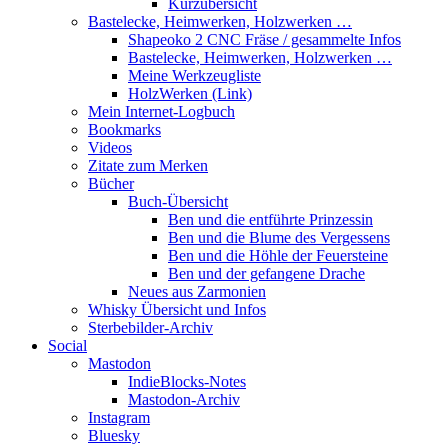
Kurzübersicht
Bastelecke, Heimwerken, Holzwerken …
Shapeoko 2 CNC Fräse / gesammelte Infos
Bastelecke, Heimwerken, Holzwerken …
Meine Werkzeugliste
HolzWerken (Link)
Mein Internet-Logbuch
Bookmarks
Videos
Zitate zum Merken
Bücher
Buch-Übersicht
Ben und die entführte Prinzessin
Ben und die Blume des Vergessens
Ben und die Höhle der Feuersteine
Ben und der gefangene Drache
Neues aus Zarmonien
Whisky Übersicht und Infos
Sterbebilder-Archiv
Social
Mastodon
IndieBlocks-Notes
Mastodon-Archiv
Instagram
Bluesky