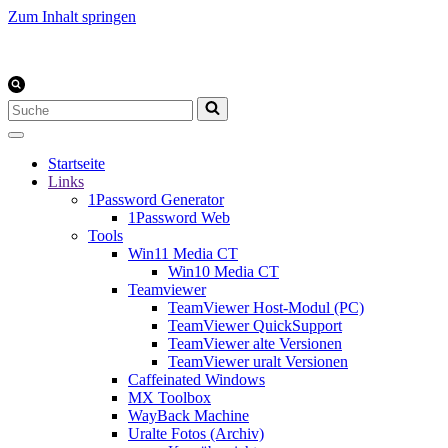
Zum Inhalt springen
Suchen
nach …
Startseite
Links
1Password Generator
1Password Web
Tools
Win11 Media CT
Win10 Media CT
Teamviewer
TeamViewer Host-Modul (PC)
TeamViewer QuickSupport
TeamViewer alte Versionen
TeamViewer uralt Versionen
Caffeinated Windows
MX Toolbox
WayBack Machine
Uralte Fotos (Archiv)