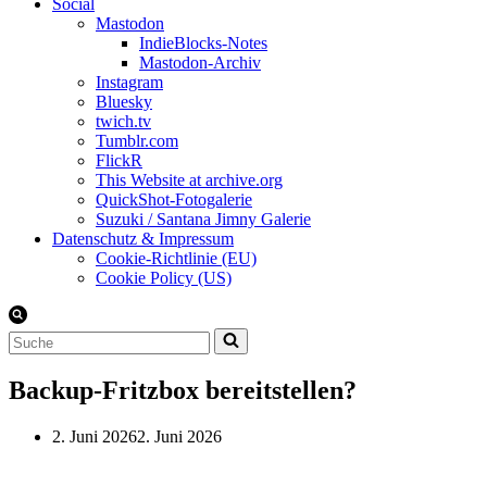
Social
Mastodon
IndieBlocks-Notes
Mastodon-Archiv
Instagram
Bluesky
twich.tv
Tumblr.com
FlickR
This Website at archive.org
QuickShot-Fotogalerie
Suzuki / Santana Jimny Galerie
Datenschutz & Impressum
Cookie-Richtlinie (EU)
Cookie Policy (US)
Suchen
nach …
Backup-Fritzbox bereitstellen?
2. Juni 2026
2. Juni 2026