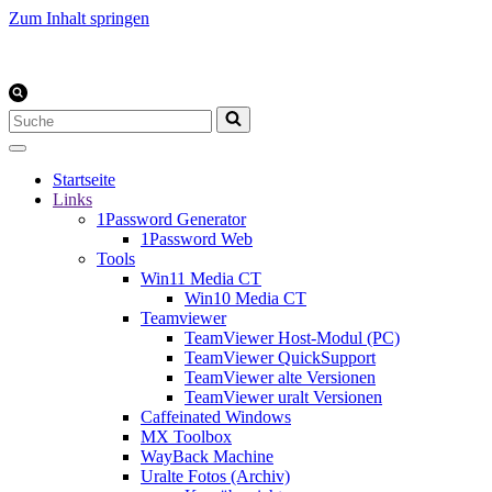
Zum Inhalt springen
Suchen
nach …
Startseite
Links
1Password Generator
1Password Web
Tools
Win11 Media CT
Win10 Media CT
Teamviewer
TeamViewer Host-Modul (PC)
TeamViewer QuickSupport
TeamViewer alte Versionen
TeamViewer uralt Versionen
Caffeinated Windows
MX Toolbox
WayBack Machine
Uralte Fotos (Archiv)