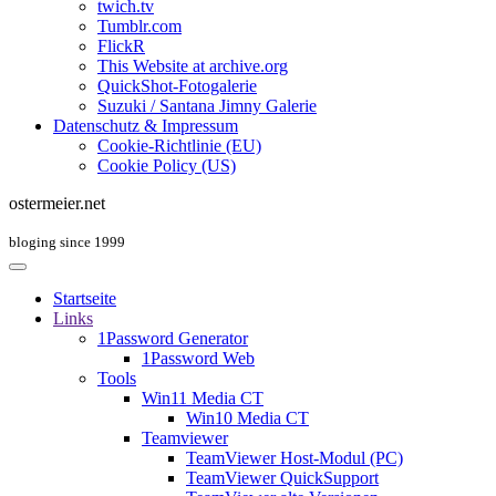
twich.tv
Tumblr.com
FlickR
This Website at archive.org
QuickShot-Fotogalerie
Suzuki / Santana Jimny Galerie
Datenschutz & Impressum
Cookie-Richtlinie (EU)
Cookie Policy (US)
ostermeier.net
bloging since 1999
Startseite
Links
1Password Generator
1Password Web
Tools
Win11 Media CT
Win10 Media CT
Teamviewer
TeamViewer Host-Modul (PC)
TeamViewer QuickSupport