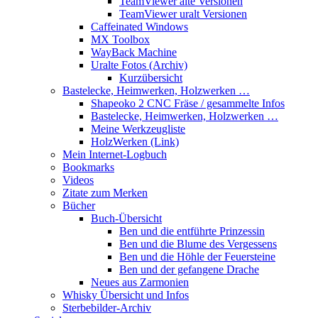
TeamViewer alte Versionen
TeamViewer uralt Versionen
Caffeinated Windows
MX Toolbox
WayBack Machine
Uralte Fotos (Archiv)
Kurzübersicht
Bastelecke, Heimwerken, Holzwerken …
Shapeoko 2 CNC Fräse / gesammelte Infos
Bastelecke, Heimwerken, Holzwerken …
Meine Werkzeugliste
HolzWerken (Link)
Mein Internet-Logbuch
Bookmarks
Videos
Zitate zum Merken
Bücher
Buch-Übersicht
Ben und die entführte Prinzessin
Ben und die Blume des Vergessens
Ben und die Höhle der Feuersteine
Ben und der gefangene Drache
Neues aus Zarmonien
Whisky Übersicht und Infos
Sterbebilder-Archiv