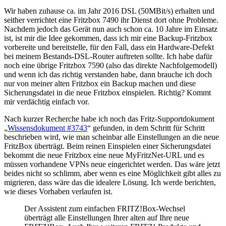
Wir haben zuhause ca. im Jahr 2016 DSL (50MBit/s) erhalten und
seither verrichtet eine Fritzbox 7490 ihr Dienst dort ohne Probleme.
Nachdem jedoch das Gerät nun auch schon ca. 10 Jahre im Einsatz
ist, ist mir die Idee gekommen, dass ich mir eine Backup-Fritzbox
vorbereite und bereitstelle, für den Fall, dass ein Hardware-Defekt
bei meinem Bestands-DSL-Router auftreten sollte. Ich habe dafür
noch eine übrige Fritzbox 7590 (also das direkte Nachfolgemodell)
und wenn ich das richtig verstanden habe, dann brauche ich doch
nur von meiner alten Fritzbox ein Backup machen und diese
Sicherungsdatei in die neue Fritzbox einspielen. Richtig? Kommt
mir verdächtig einfach vor.
Nach kurzer Recherche habe ich noch das Fritz-Supportdokument
„
Wissensdokument #3743
“ gefunden, in dem Schritt für Schritt
beschrieben wird, wie man scheinbar alle Einstellungen an die neue
FritzBox überträgt. Beim reinen Einspielen einer Sicherungsdatei
bekommt die neue Fritzbox eine neue MyFritzNet-URL und es
müssen vorhandene VPNs neue eingerichtet werden. Das wäre jetzt
beides nicht so schlimm, aber wenn es eine Möglichkeit gibt alles zu
migrieren, dass wäre das die idealere Lösung. Ich werde berichten,
wie dieses Vorhaben verlaufen ist.
Der Assistent zum einfachen FRITZ!Box-Wechsel
überträgt alle Einstellungen Ihrer alten auf Ihre neue