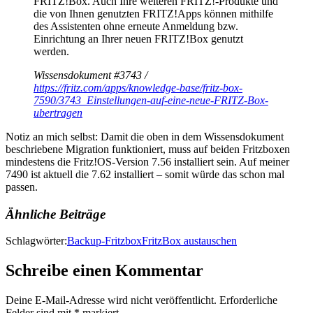
FRITZ!Box. Auch Ihre weiteren FRITZ!-Produkte und
die von Ihnen genutzten FRITZ!Apps können mithilfe
des Assistenten ohne erneute Anmeldung bzw.
Einrichtung an Ihrer neuen FRITZ!Box genutzt
werden.
Wissensdokument #3743 /
https://fritz.com/apps/knowledge-base/fritz-box-
7590/3743_Einstellungen-auf-eine-neue-FRITZ-Box-
ubertragen
Notiz an mich selbst: Damit die oben in dem Wissensdokument
beschriebene Migration funktioniert, muss auf beiden Fritzboxen
mindestens die Fritz!OS-Version 7.56 installiert sein. Auf meiner
7490 ist aktuell die 7.62 installiert – somit würde das schon mal
passen.
Ähnliche Beiträge
Schlagwörter:
Backup-Fritzbox
FritzBox austauschen
Schreibe einen Kommentar
Deine E-Mail-Adresse wird nicht veröffentlicht.
Erforderliche
Felder sind mit
*
markiert