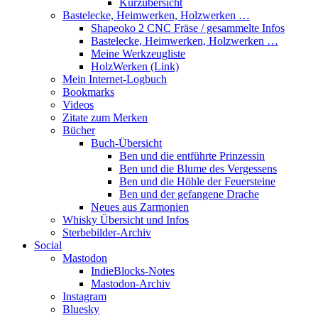
Kurzübersicht
Bastelecke, Heimwerken, Holzwerken …
Shapeoko 2 CNC Fräse / gesammelte Infos
Bastelecke, Heimwerken, Holzwerken …
Meine Werkzeugliste
HolzWerken (Link)
Mein Internet-Logbuch
Bookmarks
Videos
Zitate zum Merken
Bücher
Buch-Übersicht
Ben und die entführte Prinzessin
Ben und die Blume des Vergessens
Ben und die Höhle der Feuersteine
Ben und der gefangene Drache
Neues aus Zarmonien
Whisky Übersicht und Infos
Sterbebilder-Archiv
Social
Mastodon
IndieBlocks-Notes
Mastodon-Archiv
Instagram
Bluesky