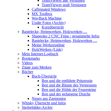
TeamViewer alte Versionen
TeamViewer uralt Versionen
Caffeinated Windows
MX Toolbox
WayBack Machine
Uralte Fotos (Archiv)
Kurzübersicht
Bastelecke, Heimwerken, Holzwerken …
Shapeoko 2 CNC Fräse / gesammelte Infos
Bastelecke, Heimwerken, Holzwerken …
Meine Werkzeugliste
HolzWerken (Link)
Mein Internet-Logbuch
Bookmarks
Videos
Zitate zum Merken
Bücher
Buch-Übersicht
Ben und die entführte Prinzessin
Ben und die Blume des Vergessens
Ben und die Höhle der Feuersteine
Ben und der gefangene Drache
Neues aus Zarmonien
Whisky Übersicht und Infos
Sterbebilder-Archiv