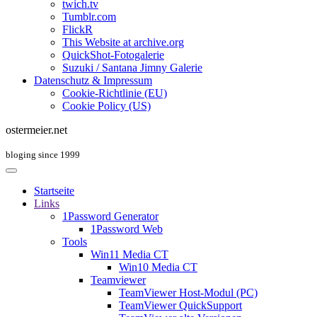
twich.tv
Tumblr.com
FlickR
This Website at archive.org
QuickShot-Fotogalerie
Suzuki / Santana Jimny Galerie
Datenschutz & Impressum
Cookie-Richtlinie (EU)
Cookie Policy (US)
ostermeier.net
bloging since 1999
Startseite
Links
1Password Generator
1Password Web
Tools
Win11 Media CT
Win10 Media CT
Teamviewer
TeamViewer Host-Modul (PC)
TeamViewer QuickSupport