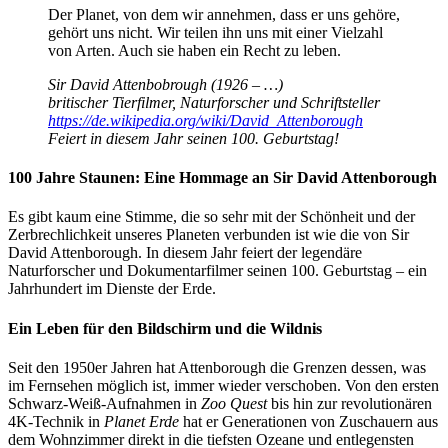
Der Planet, von dem wir annehmen, dass er uns gehöre,
gehört uns nicht. Wir teilen ihn uns mit einer Vielzahl
von Arten. Auch sie haben ein Recht zu leben.
Sir David Attenbobrough (1926 – …)
britischer Tierfilmer, Naturforscher und Schriftsteller
https://de.wikipedia.org/wiki/David_Attenborough
Feiert in diesem Jahr seinen 100. Geburtstag!
100 Jahre Staunen: Eine Hommage an Sir David Attenborough
Es gibt kaum eine Stimme, die so sehr mit der Schönheit und der
Zerbrechlichkeit unseres Planeten verbunden ist wie die von Sir
David Attenborough. In diesem Jahr feiert der legendäre
Naturforscher und Dokumentarfilmer seinen 100. Geburtstag – ein
Jahrhundert im Dienste der Erde.
Ein Leben für den Bildschirm und die Wildnis
Seit den 1950er Jahren hat Attenborough die Grenzen dessen, was
im Fernsehen möglich ist, immer wieder verschoben. Von den ersten
Schwarz-Weiß-Aufnahmen in
Zoo Quest
bis hin zur revolutionären
4K-Technik in
Planet Erde
hat er Generationen von Zuschauern aus
dem Wohnzimmer direkt in die tiefsten Ozeane und entlegensten