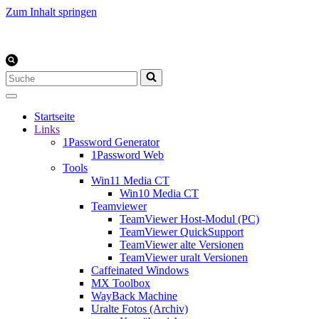
Zum Inhalt springen
Suchen
nach …
Startseite
Links
1Password Generator
1Password Web
Tools
Win11 Media CT
Win10 Media CT
Teamviewer
TeamViewer Host-Modul (PC)
TeamViewer QuickSupport
TeamViewer alte Versionen
TeamViewer uralt Versionen
Caffeinated Windows
MX Toolbox
WayBack Machine
Uralte Fotos (Archiv)