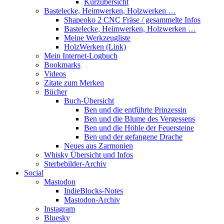
Kurzübersicht
Bastelecke, Heimwerken, Holzwerken …
Shapeoko 2 CNC Fräse / gesammelte Infos
Bastelecke, Heimwerken, Holzwerken …
Meine Werkzeugliste
HolzWerken (Link)
Mein Internet-Logbuch
Bookmarks
Videos
Zitate zum Merken
Bücher
Buch-Übersicht
Ben und die entführte Prinzessin
Ben und die Blume des Vergessens
Ben und die Höhle der Feuersteine
Ben und der gefangene Drache
Neues aus Zarmonien
Whisky Übersicht und Infos
Sterbebilder-Archiv
Social
Mastodon
IndieBlocks-Notes
Mastodon-Archiv
Instagram
Bluesky