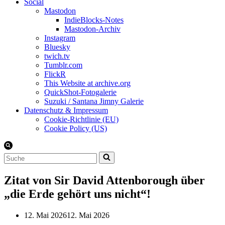
Social
Mastodon
IndieBlocks-Notes
Mastodon-Archiv
Instagram
Bluesky
twich.tv
Tumblr.com
FlickR
This Website at archive.org
QuickShot-Fotogalerie
Suzuki / Santana Jimny Galerie
Datenschutz & Impressum
Cookie-Richtlinie (EU)
Cookie Policy (US)
Suchen
nach …
Zitat von Sir David Attenborough über
„die Erde gehört uns nicht“!
12. Mai 2026
12. Mai 2026