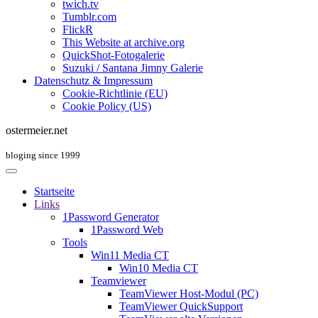
twich.tv
Tumblr.com
FlickR
This Website at archive.org
QuickShot-Fotogalerie
Suzuki / Santana Jimny Galerie
Datenschutz & Impressum
Cookie-Richtlinie (EU)
Cookie Policy (US)
ostermeier.net
bloging since 1999
Startseite
Links
1Password Generator
1Password Web
Tools
Win11 Media CT
Win10 Media CT
Teamviewer
TeamViewer Host-Modul (PC)
TeamViewer QuickSupport