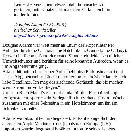
Leute, die versuchen, etwas total idiotensicher zu
gestalten, unterschätzen oftmals den Einfallsreichtum
totaler Idioten.
Douglas Adam (1952-2001)
britischer Schriftsteller
https://de.wikipedia.org/wiki/Douglas_Adams
Douglas Adams war weit mehr als „nur“ der Kopf hinter Per
Anhalter durch die Galaxis (The Hitchhiker’s Guide to the Galaxy).
Er war ein Technik-Nerd der ersten Stunde, ein leidenschaftlicher
Umweltschützer und berühmt für seine kreativen Ausreden, wenn es
um Abgabetermine ging.
Adams litt unter chronischer Aufschieberitis (Prokrastination) und
hasste Abgabetermine. Eines seiner berühmtesten Zitate lautet: „Ich
liebe Deadlines. Ich mag das zischende Geräusch, das sie machen,
wenn sie an mir vorbeifliegen.“
Um sein Buch Macht’s gut, und danke für den Fisch überhaupt
fertigzustellen, sperrte sein Verleger ihn kurzerhand für drei Wochen
zusammen mit einer Sekretärin in ein Hotelzimmer, um ihn am
Schreiben zu halten.
Adams war absolut technikbegeistert. Er kaufte angeblich den
allerersten Apple Macintosh, der jemals nach Europa (UK)
importiert wurde. Insgesamt besäß er im Laufe seines Lebens