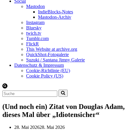
Social
Mastodon
IndieBlocks-Notes
Mastodon-Archiv
Instagram
Bluesky
twich.tv
Tumblr.com
FlickR
This Website at archive.org
QuickShot-Fotogalerie
Suzuki / Santana Jimny Galerie
Datenschutz & Impressum
Cookie-Richtlinie (EU)
Cookie Policy (US)
Suchen
nach …
(Und noch ein) Zitat von Douglas Adam,
dieses Mal über „Idiotensicher“
28. Mai 2026
28. Mai 2026