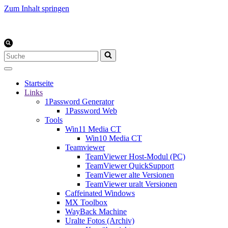
Zum Inhalt springen
Suchen
nach …
Startseite
Links
1Password Generator
1Password Web
Tools
Win11 Media CT
Win10 Media CT
Teamviewer
TeamViewer Host-Modul (PC)
TeamViewer QuickSupport
TeamViewer alte Versionen
TeamViewer uralt Versionen
Caffeinated Windows
MX Toolbox
WayBack Machine
Uralte Fotos (Archiv)