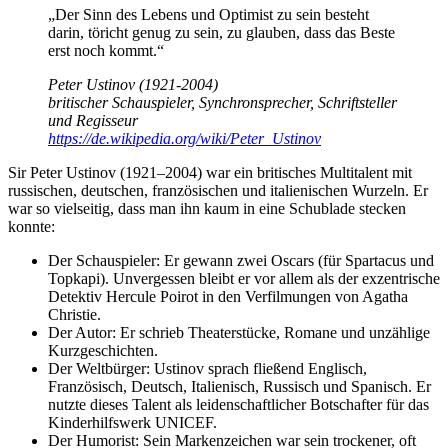
„Der Sinn des Lebens und Optimist zu sein besteht
darin, töricht genug zu sein, zu glauben, dass das Beste
erst noch kommt.“
Peter Ustinov (1921-2004)
britischer Schauspieler, Synchronsprecher, Schriftsteller
und Regisseur
https://de.wikipedia.org/wiki/Peter_Ustinov
Sir Peter Ustinov (1921–2004) war ein britisches Multitalent mit
russischen, deutschen, französischen und italienischen Wurzeln. Er
war so vielseitig, dass man ihn kaum in eine Schublade stecken
konnte:
Der Schauspieler: Er gewann zwei Oscars (für Spartacus und
Topkapi). Unvergessen bleibt er vor allem als der exzentrische
Detektiv Hercule Poirot in den Verfilmungen von Agatha
Christie.
Der Autor: Er schrieb Theaterstücke, Romane und unzählige
Kurzgeschichten.
Der Weltbürger: Ustinov sprach fließend Englisch,
Französisch, Deutsch, Italienisch, Russisch und Spanisch. Er
nutzte dieses Talent als leidenschaftlicher Botschafter für das
Kinderhilfswerk UNICEF.
Der Humorist: Sein Markenzeichen war sein trockener, oft