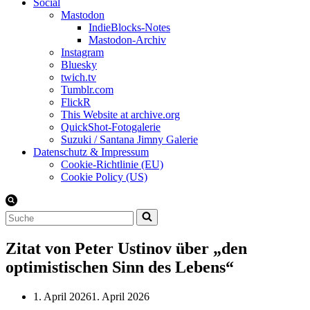
Social
Mastodon
IndieBlocks-Notes
Mastodon-Archiv
Instagram
Bluesky
twich.tv
Tumblr.com
FlickR
This Website at archive.org
QuickShot-Fotogalerie
Suzuki / Santana Jimny Galerie
Datenschutz & Impressum
Cookie-Richtlinie (EU)
Cookie Policy (US)
Suchen
nach …
Zitat von Peter Ustinov über „den
optimistischen Sinn des Lebens“
1. April 2026
1. April 2026