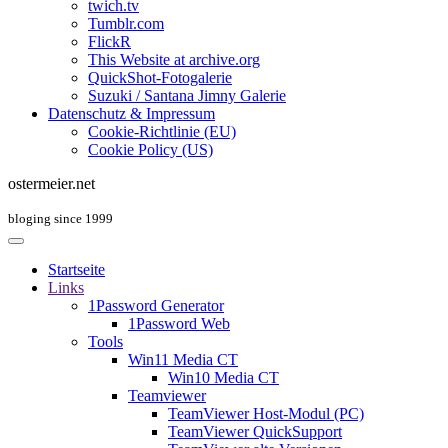
twich.tv
Tumblr.com
FlickR
This Website at archive.org
QuickShot-Fotogalerie
Suzuki / Santana Jimny Galerie
Datenschutz & Impressum
Cookie-Richtlinie (EU)
Cookie Policy (US)
ostermeier.net
bloging since 1999
Startseite
Links
1Password Generator
1Password Web
Tools
Win11 Media CT
Win10 Media CT
Teamviewer
TeamViewer Host-Modul (PC)
TeamViewer QuickSupport