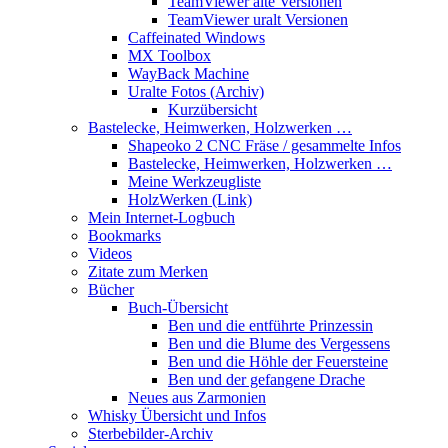
TeamViewer alte Versionen
TeamViewer uralt Versionen
Caffeinated Windows
MX Toolbox
WayBack Machine
Uralte Fotos (Archiv)
Kurzübersicht
Bastelecke, Heimwerken, Holzwerken …
Shapeoko 2 CNC Fräse / gesammelte Infos
Bastelecke, Heimwerken, Holzwerken …
Meine Werkzeugliste
HolzWerken (Link)
Mein Internet-Logbuch
Bookmarks
Videos
Zitate zum Merken
Bücher
Buch-Übersicht
Ben und die entführte Prinzessin
Ben und die Blume des Vergessens
Ben und die Höhle der Feuersteine
Ben und der gefangene Drache
Neues aus Zarmonien
Whisky Übersicht und Infos
Sterbebilder-Archiv