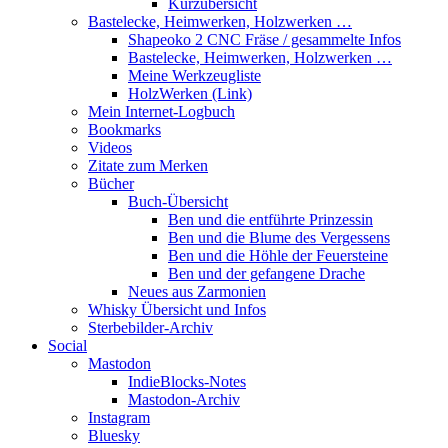
Kurzübersicht
Bastelecke, Heimwerken, Holzwerken …
Shapeoko 2 CNC Fräse / gesammelte Infos
Bastelecke, Heimwerken, Holzwerken …
Meine Werkzeugliste
HolzWerken (Link)
Mein Internet-Logbuch
Bookmarks
Videos
Zitate zum Merken
Bücher
Buch-Übersicht
Ben und die entführte Prinzessin
Ben und die Blume des Vergessens
Ben und die Höhle der Feuersteine
Ben und der gefangene Drache
Neues aus Zarmonien
Whisky Übersicht und Infos
Sterbebilder-Archiv
Social
Mastodon
IndieBlocks-Notes
Mastodon-Archiv
Instagram
Bluesky