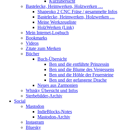
Kurzübersicht
Bastelecke, Heimwerken, Holzwerken …
Shapeoko 2 CNC Fräse / gesammelte Infos
Bastelecke, Heimwerken, Holzwerken …
Meine Werkzeugliste
HolzWerken (Link)
Mein Internet-Logbuch
Bookmarks
Videos
Zitate zum Merken
Bücher
Buch-Übersicht
Ben und die entführte Prinzessin
Ben und die Blume des Vergessens
Ben und die Höhle der Feuersteine
Ben und der gefangene Drache
Neues aus Zarmonien
Whisky Übersicht und Infos
Sterbebilder-Archiv
Social
Mastodon
IndieBlocks-Notes
Mastodon-Archiv
Instagram
Bluesky