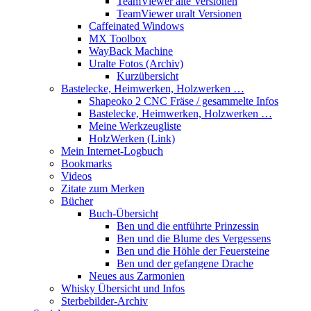
TeamViewer alte Versionen
TeamViewer uralt Versionen
Caffeinated Windows
MX Toolbox
WayBack Machine
Uralte Fotos (Archiv)
Kurzübersicht
Bastelecke, Heimwerken, Holzwerken …
Shapeoko 2 CNC Fräse / gesammelte Infos
Bastelecke, Heimwerken, Holzwerken …
Meine Werkzeugliste
HolzWerken (Link)
Mein Internet-Logbuch
Bookmarks
Videos
Zitate zum Merken
Bücher
Buch-Übersicht
Ben und die entführte Prinzessin
Ben und die Blume des Vergessens
Ben und die Höhle der Feuersteine
Ben und der gefangene Drache
Neues aus Zarmonien
Whisky Übersicht und Infos
Sterbebilder-Archiv