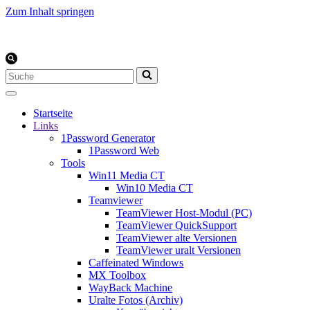
Zum Inhalt springen
Suchen
nach …
Startseite
Links
1Password Generator
1Password Web
Tools
Win11 Media CT
Win10 Media CT
Teamviewer
TeamViewer Host-Modul (PC)
TeamViewer QuickSupport
TeamViewer alte Versionen
TeamViewer uralt Versionen
Caffeinated Windows
MX Toolbox
WayBack Machine
Uralte Fotos (Archiv)