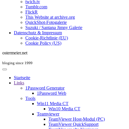
twich.tv
Tumblr.com
FlickR
This Website at archive.org
QuickShot-Fotogalerie
Suzuki / Santana Jimny Galerie
Datenschutz & Impressum
Cookie-Richtlinie (EU)
Cookie Policy (US)
ostermeier.net
bloging since 1999
Startseite
Links
1Password Generator
1Password Web
Tools
Win11 Media CT
Win10 Media CT
Teamviewer
TeamViewer Host-Modul (PC)
TeamViewer QuickSupport