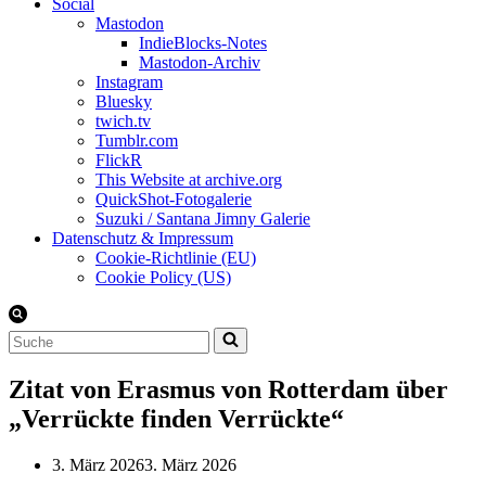
Social
Mastodon
IndieBlocks-Notes
Mastodon-Archiv
Instagram
Bluesky
twich.tv
Tumblr.com
FlickR
This Website at archive.org
QuickShot-Fotogalerie
Suzuki / Santana Jimny Galerie
Datenschutz & Impressum
Cookie-Richtlinie (EU)
Cookie Policy (US)
Suchen
nach …
Zitat von Erasmus von Rotterdam über
„Verrückte finden Verrückte“
3. März 2026
3. März 2026