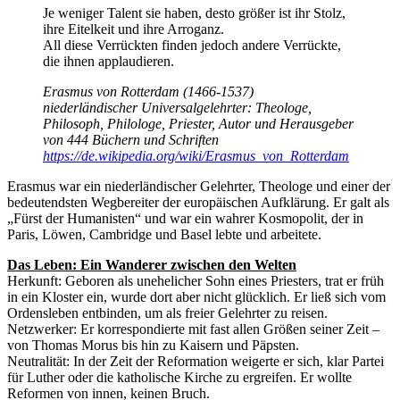
Je weniger Talent sie haben, desto größer ist ihr Stolz,
ihre Eitelkeit und ihre Arroganz.
All diese Verrückten finden jedoch andere Verrückte,
die ihnen applaudieren.
Erasmus von Rotterdam (1466-1537)
niederländischer Universalgelehrter: Theologe,
Philosoph, Philologe, Priester, Autor und Herausgeber
von 444 Büchern und Schriften
https://de.wikipedia.org/wiki/Erasmus_von_Rotterdam
Erasmus war ein niederländischer Gelehrter, Theologe und einer der
bedeutendsten Wegbereiter der europäischen Aufklärung. Er galt als
„Fürst der Humanisten“ und war ein wahrer Kosmopolit, der in
Paris, Löwen, Cambridge und Basel lebte und arbeitete.
Das Leben: Ein Wanderer zwischen den Welten
Herkunft: Geboren als unehelicher Sohn eines Priesters, trat er früh
in ein Kloster ein, wurde dort aber nicht glücklich. Er ließ sich vom
Ordensleben entbinden, um als freier Gelehrter zu reisen.
Netzwerker: Er korrespondierte mit fast allen Größen seiner Zeit –
von Thomas Morus bis hin zu Kaisern und Päpsten.
Neutralität: In der Zeit der Reformation weigerte er sich, klar Partei
für Luther oder die katholische Kirche zu ergreifen. Er wollte
Reformen von innen, keinen Bruch.