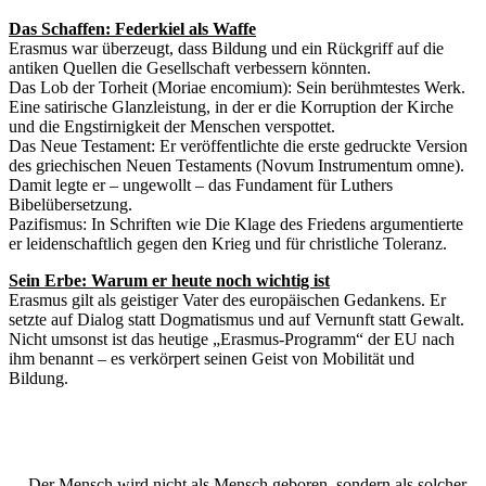
Das Schaffen: Federkiel als Waffe
Erasmus war überzeugt, dass Bildung und ein Rückgriff auf die
antiken Quellen die Gesellschaft verbessern könnten.
Das Lob der Torheit (Moriae encomium): Sein berühmtestes Werk.
Eine satirische Glanzleistung, in der er die Korruption der Kirche
und die Engstirnigkeit der Menschen verspottet.
Das Neue Testament: Er veröffentlichte die erste gedruckte Version
des griechischen Neuen Testaments (Novum Instrumentum omne).
Damit legte er – ungewollt – das Fundament für Luthers
Bibelübersetzung.
Pazifismus: In Schriften wie Die Klage des Friedens argumentierte
er leidenschaftlich gegen den Krieg und für christliche Toleranz.
Sein Erbe: Warum er heute noch wichtig ist
Erasmus gilt als geistiger Vater des europäischen Gedankens. Er
setzte auf Dialog statt Dogmatismus und auf Vernunft statt Gewalt.
Nicht umsonst ist das heutige „Erasmus-Programm“ der EU nach
ihm benannt – es verkörpert seinen Geist von Mobilität und
Bildung.
„Der Mensch wird nicht als Mensch geboren, sondern als solcher