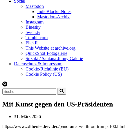
Social
Mastodon
IndieBlocks-Notes
Mastodon-Archiv
Instagram
Bluesky
twich.tv
Tumblr.com
FlickR
This Website at archive.org
QuickShot-Fotogalerie
Suzuki / Santana Jimny Galerie
Datenschutz & Impressum
Cookie-Richtlinie (EU)
Cookie Policy (US)
Suchen
nach …
Mit Kunst gegen den US-Präsidenten
31. März 2026
https://www.zdfheute.de/video/panorama-wc-thron-trump-100.html