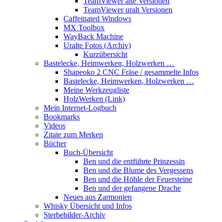
TeamViewer alte Versionen
TeamViewer uralt Versionen
Caffeinated Windows
MX Toolbox
WayBack Machine
Uralte Fotos (Archiv)
Kurzübersicht
Bastelecke, Heimwerken, Holzwerken …
Shapeoko 2 CNC Fräse / gesammelte Infos
Bastelecke, Heimwerken, Holzwerken …
Meine Werkzeugliste
HolzWerken (Link)
Mein Internet-Logbuch
Bookmarks
Videos
Zitate zum Merken
Bücher
Buch-Übersicht
Ben und die entführte Prinzessin
Ben und die Blume des Vergessens
Ben und die Höhle der Feuersteine
Ben und der gefangene Drache
Neues aus Zarmonien
Whisky Übersicht und Infos
Sterbebilder-Archiv