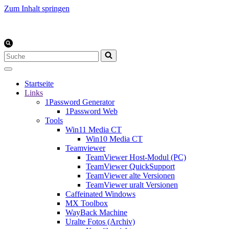
Zum Inhalt springen
Suchen
nach …
Startseite
Links
1Password Generator
1Password Web
Tools
Win11 Media CT
Win10 Media CT
Teamviewer
TeamViewer Host-Modul (PC)
TeamViewer QuickSupport
TeamViewer alte Versionen
TeamViewer uralt Versionen
Caffeinated Windows
MX Toolbox
WayBack Machine
Uralte Fotos (Archiv)