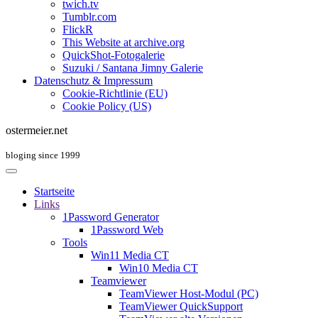
twich.tv
Tumblr.com
FlickR
This Website at archive.org
QuickShot-Fotogalerie
Suzuki / Santana Jimny Galerie
Datenschutz & Impressum
Cookie-Richtlinie (EU)
Cookie Policy (US)
ostermeier.net
bloging since 1999
Startseite
Links
1Password Generator
1Password Web
Tools
Win11 Media CT
Win10 Media CT
Teamviewer
TeamViewer Host-Modul (PC)
TeamViewer QuickSupport