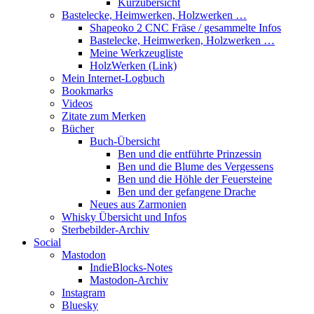
Kurzübersicht
Bastelecke, Heimwerken, Holzwerken …
Shapeoko 2 CNC Fräse / gesammelte Infos
Bastelecke, Heimwerken, Holzwerken …
Meine Werkzeugliste
HolzWerken (Link)
Mein Internet-Logbuch
Bookmarks
Videos
Zitate zum Merken
Bücher
Buch-Übersicht
Ben und die entführte Prinzessin
Ben und die Blume des Vergessens
Ben und die Höhle der Feuersteine
Ben und der gefangene Drache
Neues aus Zarmonien
Whisky Übersicht und Infos
Sterbebilder-Archiv
Social
Mastodon
IndieBlocks-Notes
Mastodon-Archiv
Instagram
Bluesky