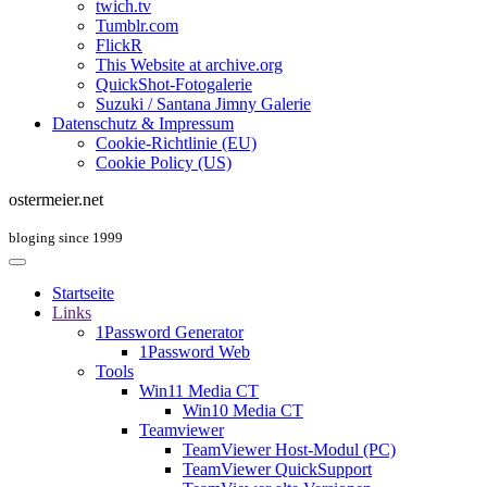
twich.tv
Tumblr.com
FlickR
This Website at archive.org
QuickShot-Fotogalerie
Suzuki / Santana Jimny Galerie
Datenschutz & Impressum
Cookie-Richtlinie (EU)
Cookie Policy (US)
ostermeier.net
bloging since 1999
Startseite
Links
1Password Generator
1Password Web
Tools
Win11 Media CT
Win10 Media CT
Teamviewer
TeamViewer Host-Modul (PC)
TeamViewer QuickSupport