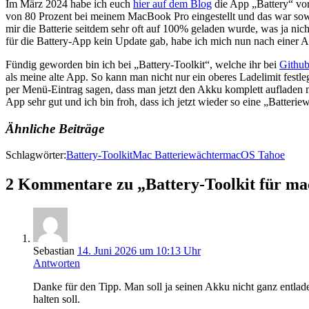
Im März 2024 habe ich euch
hier auf dem Blog
die App „Battery“ vor
von 80 Prozent bei meinem MacBook Pro eingestellt und das war sowei
mir die Batterie seitdem sehr oft auf 100% geladen wurde, was ja nic
für die Battery-App kein Update gab, habe ich mich nun nach einer A
Fündig geworden bin ich bei „Battery-Toolkit“, welche ihr bei
Githu
als meine alte App. So kann man nicht nur ein oberes Ladelimit festl
per Menü-Eintrag sagen, dass man jetzt den Akku komplett aufladen m
App sehr gut und ich bin froh, dass ich jetzt wieder so eine „Batteri
Ähnliche Beiträge
Schlagwörter:
Battery-Toolkit
Mac Batteriewächter
macOS Tahoe
2 Kommentare zu „Battery-Toolkit für ma
Sebastian
14. Juni 2026 um 10:13 Uhr
Antworten
Danke für den Tipp. Man soll ja seinen Akku nicht ganz entlad
halten soll.