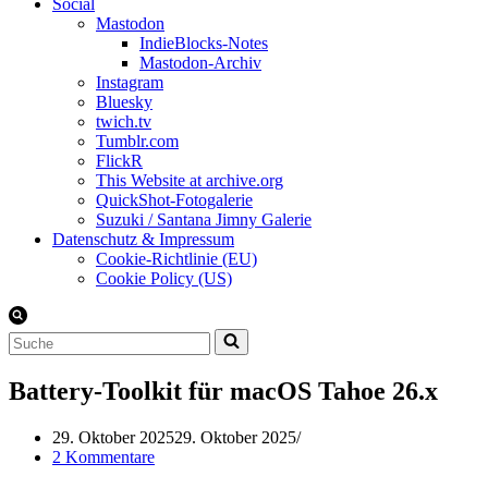
Social
Mastodon
IndieBlocks-Notes
Mastodon-Archiv
Instagram
Bluesky
twich.tv
Tumblr.com
FlickR
This Website at archive.org
QuickShot-Fotogalerie
Suzuki / Santana Jimny Galerie
Datenschutz & Impressum
Cookie-Richtlinie (EU)
Cookie Policy (US)
Suchen
nach …
Battery-Toolkit für macOS Tahoe 26.x
29. Oktober 2025
29. Oktober 2025
2 Kommentare