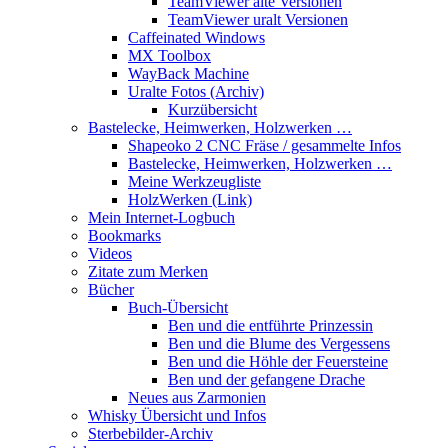
TeamViewer alte Versionen
TeamViewer uralt Versionen
Caffeinated Windows
MX Toolbox
WayBack Machine
Uralte Fotos (Archiv)
Kurzübersicht
Bastelecke, Heimwerken, Holzwerken …
Shapeoko 2 CNC Fräse / gesammelte Infos
Bastelecke, Heimwerken, Holzwerken …
Meine Werkzeugliste
HolzWerken (Link)
Mein Internet-Logbuch
Bookmarks
Videos
Zitate zum Merken
Bücher
Buch-Übersicht
Ben und die entführte Prinzessin
Ben und die Blume des Vergessens
Ben und die Höhle der Feuersteine
Ben und der gefangene Drache
Neues aus Zarmonien
Whisky Übersicht und Infos
Sterbebilder-Archiv