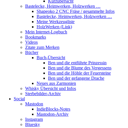
Kurzübersicht
Bastelecke, Heimwerken, Holzwerken …
Shapeoko 2 CNC Fräse / gesammelte Infos
Bastelecke, Heimwerken, Holzwerken …
Meine Werkzeugliste
HolzWerken (Link)
Mein Internet-Logbuch
Bookmarks
Videos
Zitate zum Merken
Bücher
Buch-Übersicht
Ben und die entführte Prinzessin
Ben und die Blume des Vergessens
Ben und die Höhle der Feuersteine
Ben und der gefangene Drache
Neues aus Zarmonien
Whisky Übersicht und Infos
Sterbebilder-Archiv
Social
Mastodon
IndieBlocks-Notes
Mastodon-Archiv
Instagram
Bluesky