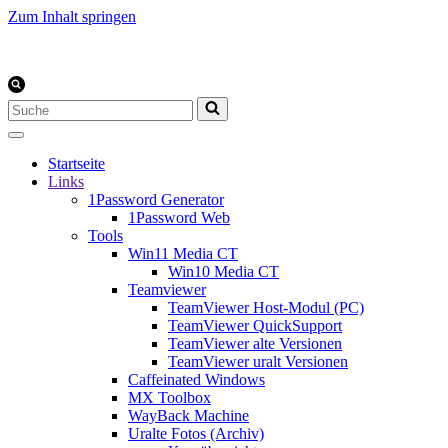
Zum Inhalt springen
Suchen
nach …
Startseite
Links
1Password Generator
1Password Web
Tools
Win11 Media CT
Win10 Media CT
Teamviewer
TeamViewer Host-Modul (PC)
TeamViewer QuickSupport
TeamViewer alte Versionen
TeamViewer uralt Versionen
Caffeinated Windows
MX Toolbox
WayBack Machine
Uralte Fotos (Archiv)