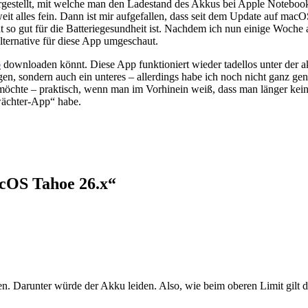
gestellt, mit welche man den Ladestand des Akkus bei Apple Notebooks
t alles fein. Dann ist mir aufgefallen, dass seit dem Update auf macO
ht so gut für die Batteriegesundheit ist. Nachdem ich nun einige Woch
lternative für diese App umgeschaut.
b
downloaden könnt. Diese App funktioniert wieder tadellos unter der 
egen, sondern auch ein unteres – allerdings habe ich noch nicht ganz g
öchte – praktisch, wenn man im Vorhinein weiß, dass man länger keine 
ewächter-App“ habe.
cOS Tahoe 26.x“
en. Darunter würde der Akku leiden. Also, wie beim oberen Limit gilt d