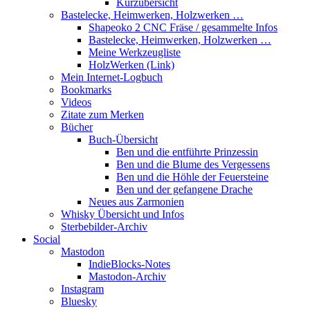
Kurzübersicht
Bastelecke, Heimwerken, Holzwerken …
Shapeoko 2 CNC Fräse / gesammelte Infos
Bastelecke, Heimwerken, Holzwerken …
Meine Werkzeugliste
HolzWerken (Link)
Mein Internet-Logbuch
Bookmarks
Videos
Zitate zum Merken
Bücher
Buch-Übersicht
Ben und die entführte Prinzessin
Ben und die Blume des Vergessens
Ben und die Höhle der Feuersteine
Ben und der gefangene Drache
Neues aus Zarmonien
Whisky Übersicht und Infos
Sterbebilder-Archiv
Social
Mastodon
IndieBlocks-Notes
Mastodon-Archiv
Instagram
Bluesky