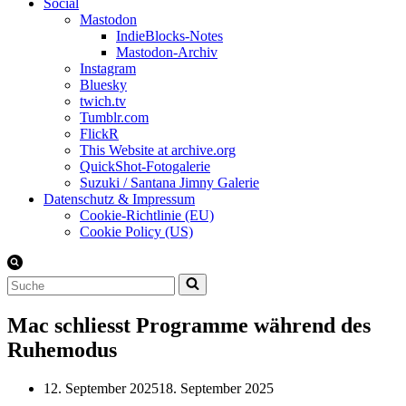
Social
Mastodon
IndieBlocks-Notes
Mastodon-Archiv
Instagram
Bluesky
twich.tv
Tumblr.com
FlickR
This Website at archive.org
QuickShot-Fotogalerie
Suzuki / Santana Jimny Galerie
Datenschutz & Impressum
Cookie-Richtlinie (EU)
Cookie Policy (US)
Suchen
nach …
Mac schliesst Programme während des
Ruhemodus
12. September 2025
18. September 2025