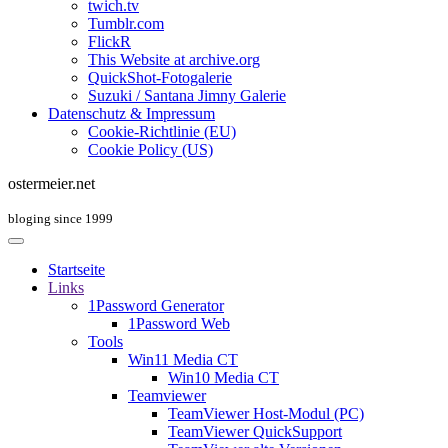
twich.tv
Tumblr.com
FlickR
This Website at archive.org
QuickShot-Fotogalerie
Suzuki / Santana Jimny Galerie
Datenschutz & Impressum
Cookie-Richtlinie (EU)
Cookie Policy (US)
ostermeier.net
bloging since 1999
Startseite
Links
1Password Generator
1Password Web
Tools
Win11 Media CT
Win10 Media CT
Teamviewer
TeamViewer Host-Modul (PC)
TeamViewer QuickSupport