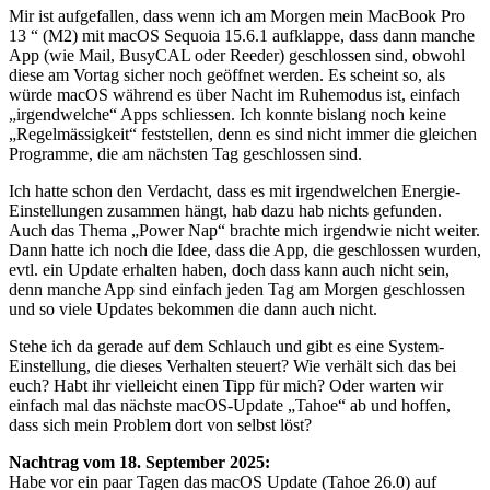
Mir ist aufgefallen, dass wenn ich am Morgen mein MacBook Pro
13 “ (M2) mit macOS Sequoia 15.6.1 aufklappe, dass dann manche
App (wie Mail, BusyCAL oder Reeder) geschlossen sind, obwohl
diese am Vortag sicher noch geöffnet werden. Es scheint so, als
würde macOS während es über Nacht im Ruhemodus ist, einfach
„irgendwelche“ Apps schliessen. Ich konnte bislang noch keine
„Regelmässigkeit“ feststellen, denn es sind nicht immer die gleichen
Programme, die am nächsten Tag geschlossen sind.
Ich hatte schon den Verdacht, dass es mit irgendwelchen Energie-
Einstellungen zusammen hängt, hab dazu hab nichts gefunden.
Auch das Thema „Power Nap“ brachte mich irgendwie nicht weiter.
Dann hatte ich noch die Idee, dass die App, die geschlossen wurden,
evtl. ein Update erhalten haben, doch dass kann auch nicht sein,
denn manche App sind einfach jeden Tag am Morgen geschlossen
und so viele Updates bekommen die dann auch nicht.
Stehe ich da gerade auf dem Schlauch und gibt es eine System-
Einstellung, die dieses Verhalten steuert? Wie verhält sich das bei
euch? Habt ihr vielleicht einen Tipp für mich? Oder warten wir
einfach mal das nächste macOS-Update „Tahoe“ ab und hoffen,
dass sich mein Problem dort von selbst löst?
Nachtrag vom 18. September 2025:
Habe vor ein paar Tagen das macOS Update (Tahoe 26.0) auf