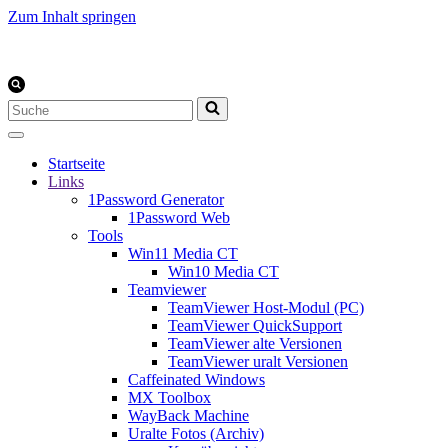
Zum Inhalt springen
Suchen
nach …
Startseite
Links
1Password Generator
1Password Web
Tools
Win11 Media CT
Win10 Media CT
Teamviewer
TeamViewer Host-Modul (PC)
TeamViewer QuickSupport
TeamViewer alte Versionen
TeamViewer uralt Versionen
Caffeinated Windows
MX Toolbox
WayBack Machine
Uralte Fotos (Archiv)