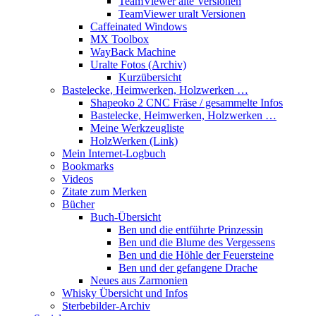
TeamViewer alte Versionen
TeamViewer uralt Versionen
Caffeinated Windows
MX Toolbox
WayBack Machine
Uralte Fotos (Archiv)
Kurzübersicht
Bastelecke, Heimwerken, Holzwerken …
Shapeoko 2 CNC Fräse / gesammelte Infos
Bastelecke, Heimwerken, Holzwerken …
Meine Werkzeugliste
HolzWerken (Link)
Mein Internet-Logbuch
Bookmarks
Videos
Zitate zum Merken
Bücher
Buch-Übersicht
Ben und die entführte Prinzessin
Ben und die Blume des Vergessens
Ben und die Höhle der Feuersteine
Ben und der gefangene Drache
Neues aus Zarmonien
Whisky Übersicht und Infos
Sterbebilder-Archiv