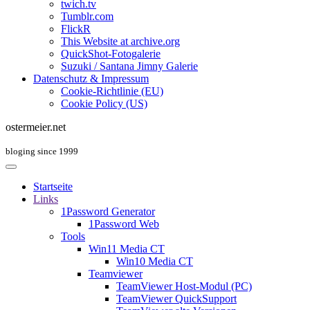
twich.tv
Tumblr.com
FlickR
This Website at archive.org
QuickShot-Fotogalerie
Suzuki / Santana Jimny Galerie
Datenschutz & Impressum
Cookie-Richtlinie (EU)
Cookie Policy (US)
ostermeier.net
bloging since 1999
Startseite
Links
1Password Generator
1Password Web
Tools
Win11 Media CT
Win10 Media CT
Teamviewer
TeamViewer Host-Modul (PC)
TeamViewer QuickSupport