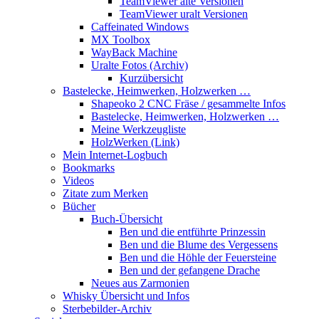
TeamViewer alte Versionen
TeamViewer uralt Versionen
Caffeinated Windows
MX Toolbox
WayBack Machine
Uralte Fotos (Archiv)
Kurzübersicht
Bastelecke, Heimwerken, Holzwerken …
Shapeoko 2 CNC Fräse / gesammelte Infos
Bastelecke, Heimwerken, Holzwerken …
Meine Werkzeugliste
HolzWerken (Link)
Mein Internet-Logbuch
Bookmarks
Videos
Zitate zum Merken
Bücher
Buch-Übersicht
Ben und die entführte Prinzessin
Ben und die Blume des Vergessens
Ben und die Höhle der Feuersteine
Ben und der gefangene Drache
Neues aus Zarmonien
Whisky Übersicht und Infos
Sterbebilder-Archiv