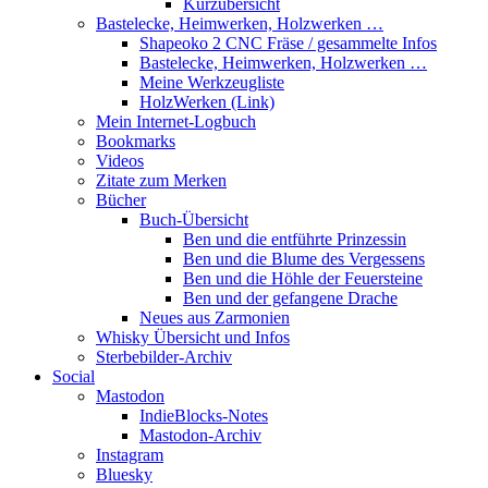
Kurzübersicht
Bastelecke, Heimwerken, Holzwerken …
Shapeoko 2 CNC Fräse / gesammelte Infos
Bastelecke, Heimwerken, Holzwerken …
Meine Werkzeugliste
HolzWerken (Link)
Mein Internet-Logbuch
Bookmarks
Videos
Zitate zum Merken
Bücher
Buch-Übersicht
Ben und die entführte Prinzessin
Ben und die Blume des Vergessens
Ben und die Höhle der Feuersteine
Ben und der gefangene Drache
Neues aus Zarmonien
Whisky Übersicht und Infos
Sterbebilder-Archiv
Social
Mastodon
IndieBlocks-Notes
Mastodon-Archiv
Instagram
Bluesky