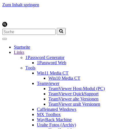
Zum Inhalt springen
Suchen
nach …
Startseite
Links
1Password Generator
1Password Web
Tools
Win11 Media CT
Win10 Media CT
Teamviewer
TeamViewer Host-Modul (PC)
TeamViewer QuickSupport
TeamViewer alte Versionen
TeamViewer uralt Versionen
Caffeinated Windows
MX Toolbox
WayBack Machine
Uralte Fotos (Archiv)