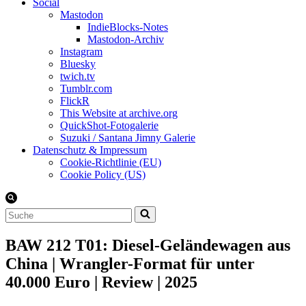
Social
Mastodon
IndieBlocks-Notes
Mastodon-Archiv
Instagram
Bluesky
twich.tv
Tumblr.com
FlickR
This Website at archive.org
QuickShot-Fotogalerie
Suzuki / Santana Jimny Galerie
Datenschutz & Impressum
Cookie-Richtlinie (EU)
Cookie Policy (US)
Suchen
nach …
BAW 212 T01: Diesel-Geländewagen aus
China | Wrangler-Format für unter
40.000 Euro | Review | 2025