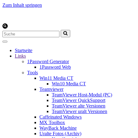
Zum Inhalt springen
Suchen
nach …
Startseite
Links
1Password Generator
1Password Web
Tools
Win11 Media CT
Win10 Media CT
Teamviewer
TeamViewer Host-Modul (PC)
TeamViewer QuickSupport
TeamViewer alte Versionen
TeamViewer uralt Versionen
Caffeinated Windows
MX Toolbox
WayBack Machine
Uralte Fotos (Archiv)