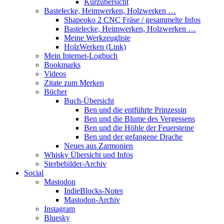
Kurzübersicht
Bastelecke, Heimwerken, Holzwerken …
Shapeoko 2 CNC Fräse / gesammelte Infos
Bastelecke, Heimwerken, Holzwerken …
Meine Werkzeugliste
HolzWerken (Link)
Mein Internet-Logbuch
Bookmarks
Videos
Zitate zum Merken
Bücher
Buch-Übersicht
Ben und die entführte Prinzessin
Ben und die Blume des Vergessens
Ben und die Höhle der Feuersteine
Ben und der gefangene Drache
Neues aus Zarmonien
Whisky Übersicht und Infos
Sterbebilder-Archiv
Social
Mastodon
IndieBlocks-Notes
Mastodon-Archiv
Instagram
Bluesky