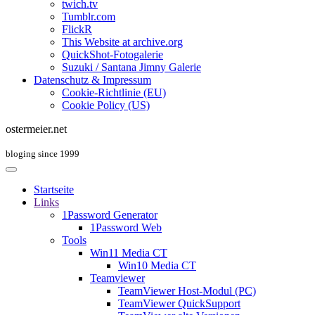
twich.tv
Tumblr.com
FlickR
This Website at archive.org
QuickShot-Fotogalerie
Suzuki / Santana Jimny Galerie
Datenschutz & Impressum
Cookie-Richtlinie (EU)
Cookie Policy (US)
ostermeier.net
bloging since 1999
Startseite
Links
1Password Generator
1Password Web
Tools
Win11 Media CT
Win10 Media CT
Teamviewer
TeamViewer Host-Modul (PC)
TeamViewer QuickSupport