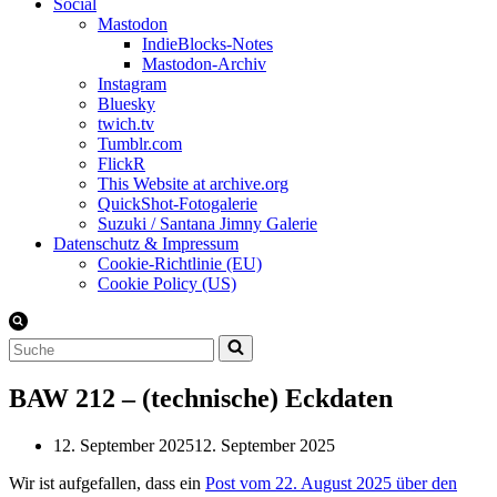
Social
Mastodon
IndieBlocks-Notes
Mastodon-Archiv
Instagram
Bluesky
twich.tv
Tumblr.com
FlickR
This Website at archive.org
QuickShot-Fotogalerie
Suzuki / Santana Jimny Galerie
Datenschutz & Impressum
Cookie-Richtlinie (EU)
Cookie Policy (US)
Suchen
nach …
BAW 212 – (technische) Eckdaten
12. September 2025
12. September 2025
Wir ist aufgefallen, dass ein
Post vom 22. August 2025 über den