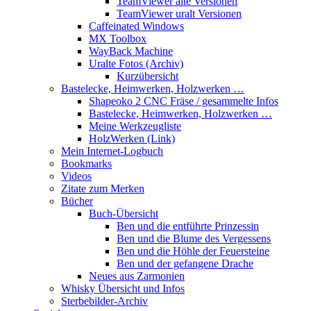
TeamViewer alte Versionen
TeamViewer uralt Versionen
Caffeinated Windows
MX Toolbox
WayBack Machine
Uralte Fotos (Archiv)
Kurzübersicht
Bastelecke, Heimwerken, Holzwerken …
Shapeoko 2 CNC Fräse / gesammelte Infos
Bastelecke, Heimwerken, Holzwerken …
Meine Werkzeugliste
HolzWerken (Link)
Mein Internet-Logbuch
Bookmarks
Videos
Zitate zum Merken
Bücher
Buch-Übersicht
Ben und die entführte Prinzessin
Ben und die Blume des Vergessens
Ben und die Höhle der Feuersteine
Ben und der gefangene Drache
Neues aus Zarmonien
Whisky Übersicht und Infos
Sterbebilder-Archiv