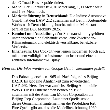
den Offroad-Einsatz prädestiniert.
Maße:
Der Fünftürer ist 4,70 Meter lang, 1,90 Meter breit
und 1,93 Meter hoch.
Markteinführung in Deutschland:
Die Indimo Automotive
GmbH hat den BAW 212 zusammen mit Beijing Automobile
Works nach Deutschland gebracht, mit dem Marktstart
parallel zur IAA Mobility 2025.
Komfort und Ausstattung:
Zur Serienausstattung gehören
unter anderem eine Seilwinde vorne, eine Zweizonen-
Klimaautomatik und elektrisch verstellbare, beheizbare
Vordersitze.
Innenraum:
Das Cockpit weist einen modernen Touch auf,
mit einem volldigitalen Instrumentencluster und einem
zentralen Infotainment-Display.
Hinweis: Die Infos wurden von Google Gemini zusammen gestellt.
Das Fahrzeug erschien 1965 als Nachfolger des Beijing
BJ210. Es gibt eine Ähnlichkeit zum sowjetischen
UAZ-469. Hersteller war zunächst Beijing Automobile
Works. Dieses Unternehmen betrieb ab 1983
zusammen mit der American Motors Corporation die
Beijing Jeep Corporation. Laut einer Quelle setzte
dieses Gemeinschaftsunternehmen die Produktion fort.
Eine Quelle gibt an, dass die Modellbezeichnung 1989