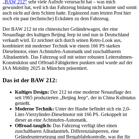
„BAW 212“
sehr viele Aufrufe verursacht hat – was mich
gewundert hat, weil ich das Fahrzeug bislang nicht kannte und somit
auch nicht auf dem Schirm hatte. Ergänzend zum letzten Post hier
noch ein paar (technische) Eckdaten zu dem Fahrzeug.
Der BAW 212 ist ein chinesischer Geländewagen, der eine
Neuauflage des kultigen Beijing Jeep ist und nun in Deutschland
verkauft wird. Er zeichnet sich durch seinen Retro-Look aus,
kombiniert mit moderner Technik wie einem 166 PS starken
Dieselmotor, einer Achtstufen-Automatik und zuschaltbarem
Allradantrieb. Das Fahrzeug soll mit seiner robusten Leiterrahmen-
Konstruktion und Offroad-Fähigkeiten punkten und wurde auf der
IAA Mobility 2025 in München präsentiert.
Das ist der BAW 212:
Kultiges Design:
Der 212 ist eine moderne Neuauflage des
seit 1965 produzierten „Beijing Jeep“, der in China Kultstatus
genießt.
Moderne Technik:
Unter der Haube befindet sich ein 2,0-
Liter-Vierzylinder-Dieselmotor mit 166 PS. Gekoppelt ist
dieser an eine Achtstufen-Automatik.
Offroad-tauglich:
Das Fahrzeug verfügt über einen
zuschaltbaren Allradantrieb, Differenzialsperren, eine
Geländeuntersetzung und Bergabfahrkontrolle, was ihn für