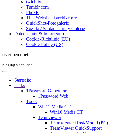
twich.tv
Tumblr.com
FlickR
This Website at archive.org
QuickShot-Fotogalerie
Suzuki / Santana Jimny Galerie
Datenschutz & Impressum
Cookie-Richtlinie (EU)
Cookie Policy (US)
ostermeier.net
bloging since 1999
Startseite
Links
1Password Generator
1Password Web
Tools
Win11 Media CT
Win10 Media CT
Teamviewer
TeamViewer Host-Modul (PC)
TeamViewer QuickSupport