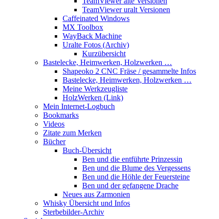
TeamViewer alte Versionen
TeamViewer uralt Versionen
Caffeinated Windows
MX Toolbox
WayBack Machine
Uralte Fotos (Archiv)
Kurzübersicht
Bastelecke, Heimwerken, Holzwerken …
Shapeoko 2 CNC Fräse / gesammelte Infos
Bastelecke, Heimwerken, Holzwerken …
Meine Werkzeugliste
HolzWerken (Link)
Mein Internet-Logbuch
Bookmarks
Videos
Zitate zum Merken
Bücher
Buch-Übersicht
Ben und die entführte Prinzessin
Ben und die Blume des Vergessens
Ben und die Höhle der Feuersteine
Ben und der gefangene Drache
Neues aus Zarmonien
Whisky Übersicht und Infos
Sterbebilder-Archiv