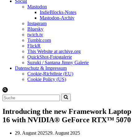
Social
Mastodon
IndieBlocks-Notes
Mastodon-Archiv
Instagram
Bluesky
twich.tv
Tumblr.com
FlickR
This Website at archive.org
QuickShot-Fotogalerie
Suzuki / Santana Jimny Galerie
Datenschutz & Impressum
Cookie-Richtlinie (EU)
Cookie Policy (US)
Suchen
nach …
Introducing the new Framework Laptop
16 with NVIDIA® GeForce RTX™ 5070
29. August 2025
29. August 2025