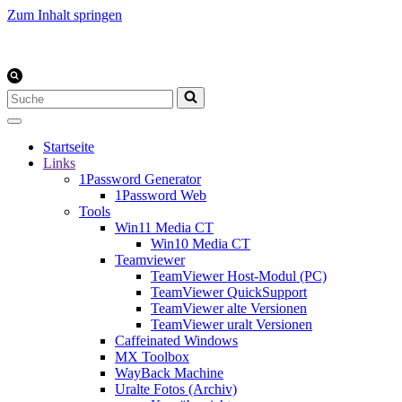
Zum Inhalt springen
Suchen
nach …
Startseite
Links
1Password Generator
1Password Web
Tools
Win11 Media CT
Win10 Media CT
Teamviewer
TeamViewer Host-Modul (PC)
TeamViewer QuickSupport
TeamViewer alte Versionen
TeamViewer uralt Versionen
Caffeinated Windows
MX Toolbox
WayBack Machine
Uralte Fotos (Archiv)