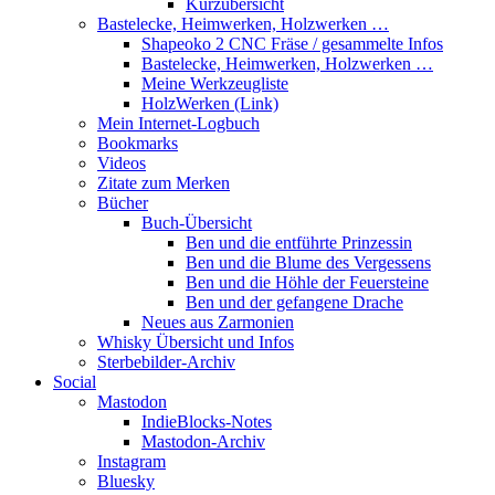
Kurzübersicht
Bastelecke, Heimwerken, Holzwerken …
Shapeoko 2 CNC Fräse / gesammelte Infos
Bastelecke, Heimwerken, Holzwerken …
Meine Werkzeugliste
HolzWerken (Link)
Mein Internet-Logbuch
Bookmarks
Videos
Zitate zum Merken
Bücher
Buch-Übersicht
Ben und die entführte Prinzessin
Ben und die Blume des Vergessens
Ben und die Höhle der Feuersteine
Ben und der gefangene Drache
Neues aus Zarmonien
Whisky Übersicht und Infos
Sterbebilder-Archiv
Social
Mastodon
IndieBlocks-Notes
Mastodon-Archiv
Instagram
Bluesky