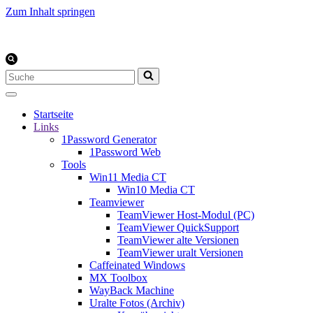
Zum Inhalt springen
Suchen
nach …
Startseite
Links
1Password Generator
1Password Web
Tools
Win11 Media CT
Win10 Media CT
Teamviewer
TeamViewer Host-Modul (PC)
TeamViewer QuickSupport
TeamViewer alte Versionen
TeamViewer uralt Versionen
Caffeinated Windows
MX Toolbox
WayBack Machine
Uralte Fotos (Archiv)