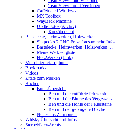
TeamViewer alte Versionen
TeamViewer uralt Versionen
Caffeinated Windows
MX Toolbox
WayBack Machine
Uralte Fotos (Archiv)
Kurzübersicht
Bastelecke, Heimwerken, Holzwerken …
Shapeoko 2 CNC Fräse / gesammelte Infos
Bastelecke, Heimwerken, Holzwerken …
Meine Werkzeugliste
HolzWerken (Link)
Mein Internet-Logbuch
Bookmarks
Videos
Zitate zum Merken
Bücher
Buch-Übersicht
Ben und die entführte Prinzessin
Ben und die Blume des Vergessens
Ben und die Höhle der Feuersteine
Ben und der gefangene Drache
Neues aus Zarmonien
Whisky Übersicht und Infos
Sterbebilder-Archiv