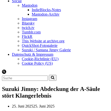
Social
Mastodon
IndieBlocks-Notes
Mastodon-Archiv
Instagram
Bluesky
twich.tv
Tumblr.com
FlickR
This Website at archive.org
QuickShot-Fotogalerie
Suzuki / Santana Jimny Galerie
Datenschutz & Impressum
Cookie-Richtlinie (EU)
Cookie Policy (US)
Suchen
nach …
Suzuki Jimny: Abdeckung der A-Säule
stört Klangerlebnis
25. Juni 2025
25. Juni 2025