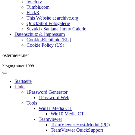
twich.tv
Tumblr.com
FlickR
This Website at archive.org
QuickShot-Fotogalerie
Suzuki / Santana Jimny Galerie
Datenschutz & Impressum
Cookie-Richtlinie (EU)
Cookie Policy (US)
ostermeier.net
bloging since 1999
Startseite
Links
1Password Generator
1Password Web
Tools
Win11 Media CT
Win10 Media CT
Teamviewer
TeamViewer Host-Modul (PC)
TeamViewer QuickSupport