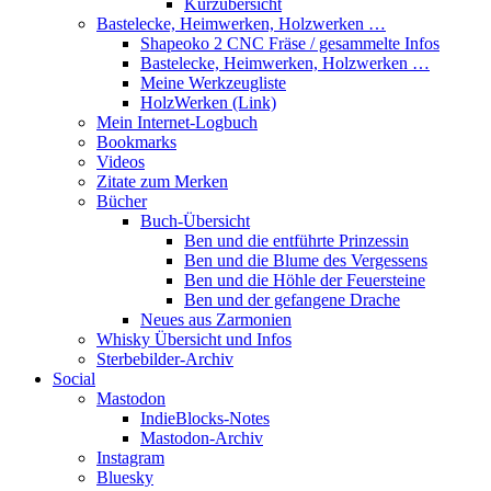
Kurzübersicht
Bastelecke, Heimwerken, Holzwerken …
Shapeoko 2 CNC Fräse / gesammelte Infos
Bastelecke, Heimwerken, Holzwerken …
Meine Werkzeugliste
HolzWerken (Link)
Mein Internet-Logbuch
Bookmarks
Videos
Zitate zum Merken
Bücher
Buch-Übersicht
Ben und die entführte Prinzessin
Ben und die Blume des Vergessens
Ben und die Höhle der Feuersteine
Ben und der gefangene Drache
Neues aus Zarmonien
Whisky Übersicht und Infos
Sterbebilder-Archiv
Social
Mastodon
IndieBlocks-Notes
Mastodon-Archiv
Instagram
Bluesky