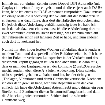
Ich hab mir vor einiger Zeit ein neues Doppel-DIN Autoradio (mit
Carplay) in meinen Jimny eingebaut und da dieses jetzt auch DAB+
kann, habe ich etwas mit DAB-Antennen rumprobiert. Dazu musste
ich einige Male die Abdeckung der A-Säule auf der Beifahrerseite
entfernen, was dazu führe, dass dort die Halteclips gebrochen sind.
Da jedoch diese Abdeckung verhältnismässig teuer ist, habe ich
mich damals dazu entschlossen, dass ich diese Abdeckung dort mit
zwei Schrauben direkt im Blech befestige, was ich zum einen auf
der Fahrerseite schon seit längerer Zeit so habe, und zum anderen
auch dort gut geklappt hat.
Nun ist mir aber in der letzten Wochen aufgefallen, dass irgendwas
mit dem Ton – und das speziell auf der Beifahrerseite – ist. Ich hatte
den im Fußraum verbauten Lautsprecher in der Verdacht und das
dieser evtl. kaputt gegangen ist. Ich fand aber zuhause dann raus,
dass es nicht der Lautsprecher ist, der komische (Zusatz)Geräusche
macht, sondern eben diese A-Säulen-Abdeckung. Diese scheint
nicht so perfekt gehalten zu haben und hat, bei der richtigen
„Tonlage“, Vibrationen und damit Geräusche verursacht. Nachdem
ich dies dann gewusst habe, war eine Reparatur auch denkbar
einfach. Ich habe die Abdeckung abgeschraubt und dahinter ein paar
Streifen ca. 2 Zentimeter dicken Schaumstoff angebracht und dann
die Abdeckung wieder montiert. Seither sind die störenden
Geräusche weg.