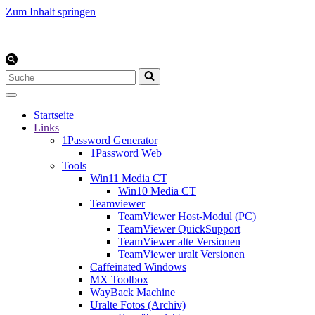
Zum Inhalt springen
Suchen
nach …
Startseite
Links
1Password Generator
1Password Web
Tools
Win11 Media CT
Win10 Media CT
Teamviewer
TeamViewer Host-Modul (PC)
TeamViewer QuickSupport
TeamViewer alte Versionen
TeamViewer uralt Versionen
Caffeinated Windows
MX Toolbox
WayBack Machine
Uralte Fotos (Archiv)