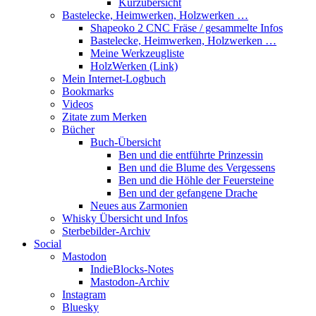
Kurzübersicht
Bastelecke, Heimwerken, Holzwerken …
Shapeoko 2 CNC Fräse / gesammelte Infos
Bastelecke, Heimwerken, Holzwerken …
Meine Werkzeugliste
HolzWerken (Link)
Mein Internet-Logbuch
Bookmarks
Videos
Zitate zum Merken
Bücher
Buch-Übersicht
Ben und die entführte Prinzessin
Ben und die Blume des Vergessens
Ben und die Höhle der Feuersteine
Ben und der gefangene Drache
Neues aus Zarmonien
Whisky Übersicht und Infos
Sterbebilder-Archiv
Social
Mastodon
IndieBlocks-Notes
Mastodon-Archiv
Instagram
Bluesky