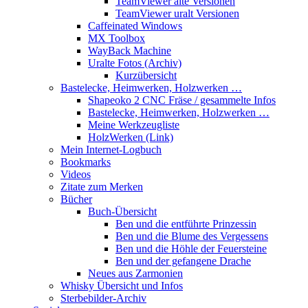
TeamViewer alte Versionen
TeamViewer uralt Versionen
Caffeinated Windows
MX Toolbox
WayBack Machine
Uralte Fotos (Archiv)
Kurzübersicht
Bastelecke, Heimwerken, Holzwerken …
Shapeoko 2 CNC Fräse / gesammelte Infos
Bastelecke, Heimwerken, Holzwerken …
Meine Werkzeugliste
HolzWerken (Link)
Mein Internet-Logbuch
Bookmarks
Videos
Zitate zum Merken
Bücher
Buch-Übersicht
Ben und die entführte Prinzessin
Ben und die Blume des Vergessens
Ben und die Höhle der Feuersteine
Ben und der gefangene Drache
Neues aus Zarmonien
Whisky Übersicht und Infos
Sterbebilder-Archiv