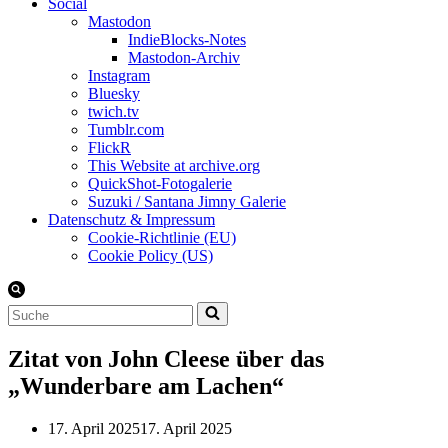
Social
Mastodon
IndieBlocks-Notes
Mastodon-Archiv
Instagram
Bluesky
twich.tv
Tumblr.com
FlickR
This Website at archive.org
QuickShot-Fotogalerie
Suzuki / Santana Jimny Galerie
Datenschutz & Impressum
Cookie-Richtlinie (EU)
Cookie Policy (US)
Suchen
nach …
Zitat von John Cleese über das
„Wunderbare am Lachen“
17. April 2025
17. April 2025