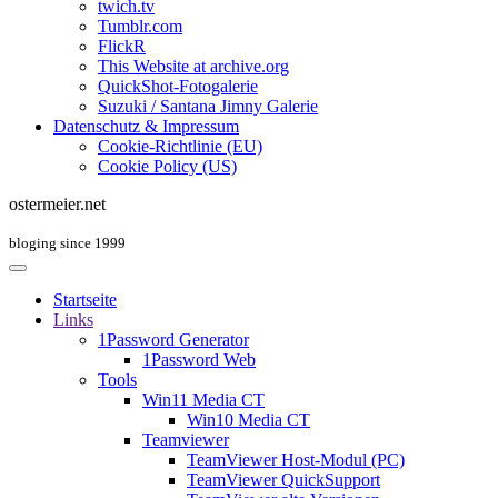
twich.tv
Tumblr.com
FlickR
This Website at archive.org
QuickShot-Fotogalerie
Suzuki / Santana Jimny Galerie
Datenschutz & Impressum
Cookie-Richtlinie (EU)
Cookie Policy (US)
ostermeier.net
bloging since 1999
Startseite
Links
1Password Generator
1Password Web
Tools
Win11 Media CT
Win10 Media CT
Teamviewer
TeamViewer Host-Modul (PC)
TeamViewer QuickSupport