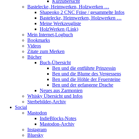
Kurzübersicht
Bastelecke, Heimwerken, Holzwerken …
Shapeoko 2 CNC Fräse / gesammelte Infos
Bastelecke, Heimwerken, Holzwerken …
Meine Werkzeugliste
HolzWerken (Link)
Mein Internet-Logbuch
Bookmarks
Videos
Zitate zum Merken
Bücher
Buch-Übersicht
Ben und die entführte Prinzessin
Ben und die Blume des Vergessens
Ben und die Höhle der Feuersteine
Ben und der gefangene Drache
Neues aus Zarmonien
Whisky Übersicht und Infos
Sterbebilder-Archiv
Social
Mastodon
IndieBlocks-Notes
Mastodon-Archiv
Instagram
Bluesky