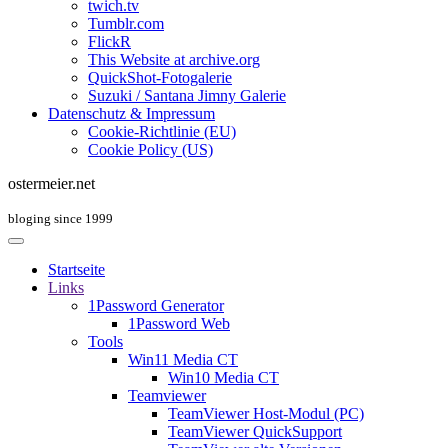
twich.tv
Tumblr.com
FlickR
This Website at archive.org
QuickShot-Fotogalerie
Suzuki / Santana Jimny Galerie
Datenschutz & Impressum
Cookie-Richtlinie (EU)
Cookie Policy (US)
ostermeier.net
bloging since 1999
Startseite
Links
1Password Generator
1Password Web
Tools
Win11 Media CT
Win10 Media CT
Teamviewer
TeamViewer Host-Modul (PC)
TeamViewer QuickSupport