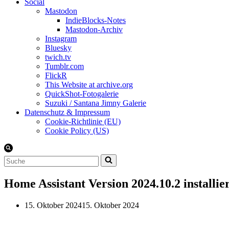
Social
Mastodon
IndieBlocks-Notes
Mastodon-Archiv
Instagram
Bluesky
twich.tv
Tumblr.com
FlickR
This Website at archive.org
QuickShot-Fotogalerie
Suzuki / Santana Jimny Galerie
Datenschutz & Impressum
Cookie-Richtlinie (EU)
Cookie Policy (US)
Suchen
nach …
Home Assistant Version 2024.10.2 installie
15. Oktober 2024
15. Oktober 2024