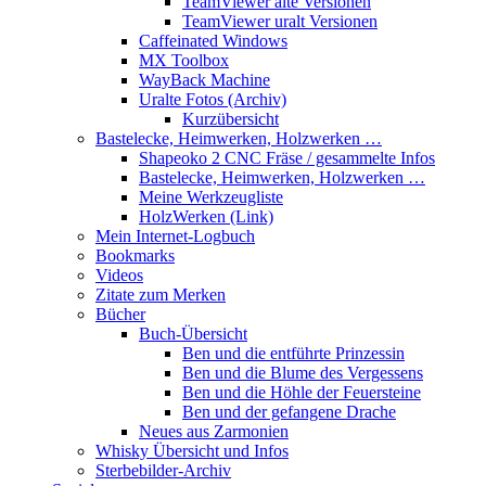
TeamViewer alte Versionen
TeamViewer uralt Versionen
Caffeinated Windows
MX Toolbox
WayBack Machine
Uralte Fotos (Archiv)
Kurzübersicht
Bastelecke, Heimwerken, Holzwerken …
Shapeoko 2 CNC Fräse / gesammelte Infos
Bastelecke, Heimwerken, Holzwerken …
Meine Werkzeugliste
HolzWerken (Link)
Mein Internet-Logbuch
Bookmarks
Videos
Zitate zum Merken
Bücher
Buch-Übersicht
Ben und die entführte Prinzessin
Ben und die Blume des Vergessens
Ben und die Höhle der Feuersteine
Ben und der gefangene Drache
Neues aus Zarmonien
Whisky Übersicht und Infos
Sterbebilder-Archiv