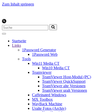
Zum Inhalt springen
Suchen
nach …
Startseite
Links
1Password Generator
1Password Web
Tools
Win11 Media CT
Win10 Media CT
Teamviewer
TeamViewer Host-Modul (PC)
TeamViewer QuickSupport
TeamViewer alte Versionen
TeamViewer uralt Versionen
Caffeinated Windows
MX Toolbox
WayBack Machine
Uralte Fotos (Archiv)