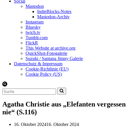
Social
Mastodon
IndieBlocks-Notes
Mastodon-Archiv
Instagram
Bluesky
twich.tv
Tumblr.com
FlickR
This Website at archive.org
QuickShot-Fotogalerie
Suzuki / Santana Jimny Galerie
Datenschutz & Impressum
Cookie-Richtlinie (EU)
Cookie Policy (US)
Suchen
nach …
Agatha Christie aus „Elefanten vergessen
nie“ (S.116)
16. Oktober 2024
16. Oktober 2024