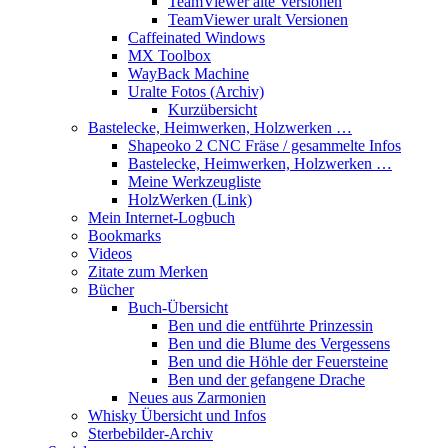
TeamViewer alte Versionen
TeamViewer uralt Versionen
Caffeinated Windows
MX Toolbox
WayBack Machine
Uralte Fotos (Archiv)
Kurzübersicht
Bastelecke, Heimwerken, Holzwerken …
Shapeoko 2 CNC Fräse / gesammelte Infos
Bastelecke, Heimwerken, Holzwerken …
Meine Werkzeugliste
HolzWerken (Link)
Mein Internet-Logbuch
Bookmarks
Videos
Zitate zum Merken
Bücher
Buch-Übersicht
Ben und die entführte Prinzessin
Ben und die Blume des Vergessens
Ben und die Höhle der Feuersteine
Ben und der gefangene Drache
Neues aus Zarmonien
Whisky Übersicht und Infos
Sterbebilder-Archiv