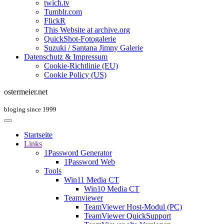
twich.tv
Tumblr.com
FlickR
This Website at archive.org
QuickShot-Fotogalerie
Suzuki / Santana Jimny Galerie
Datenschutz & Impressum
Cookie-Richtlinie (EU)
Cookie Policy (US)
ostermeier.net
bloging since 1999
Startseite
Links
1Password Generator
1Password Web
Tools
Win11 Media CT
Win10 Media CT
Teamviewer
TeamViewer Host-Modul (PC)
TeamViewer QuickSupport