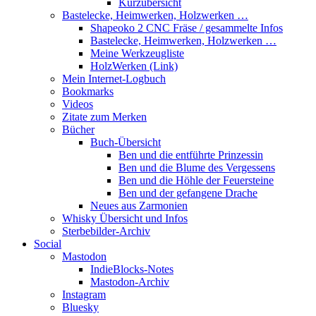
Kurzübersicht
Bastelecke, Heimwerken, Holzwerken …
Shapeoko 2 CNC Fräse / gesammelte Infos
Bastelecke, Heimwerken, Holzwerken …
Meine Werkzeugliste
HolzWerken (Link)
Mein Internet-Logbuch
Bookmarks
Videos
Zitate zum Merken
Bücher
Buch-Übersicht
Ben und die entführte Prinzessin
Ben und die Blume des Vergessens
Ben und die Höhle der Feuersteine
Ben und der gefangene Drache
Neues aus Zarmonien
Whisky Übersicht und Infos
Sterbebilder-Archiv
Social
Mastodon
IndieBlocks-Notes
Mastodon-Archiv
Instagram
Bluesky