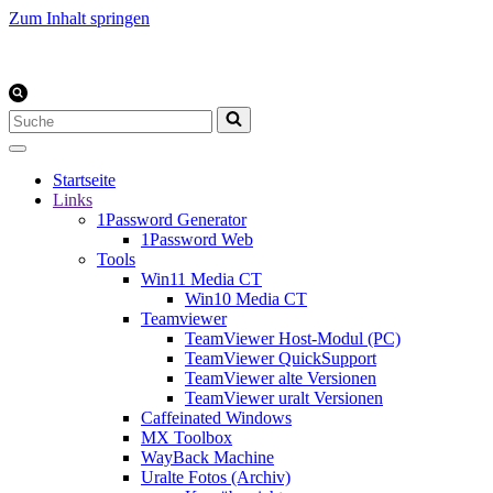
Zum Inhalt springen
Suchen
nach …
Startseite
Links
1Password Generator
1Password Web
Tools
Win11 Media CT
Win10 Media CT
Teamviewer
TeamViewer Host-Modul (PC)
TeamViewer QuickSupport
TeamViewer alte Versionen
TeamViewer uralt Versionen
Caffeinated Windows
MX Toolbox
WayBack Machine
Uralte Fotos (Archiv)