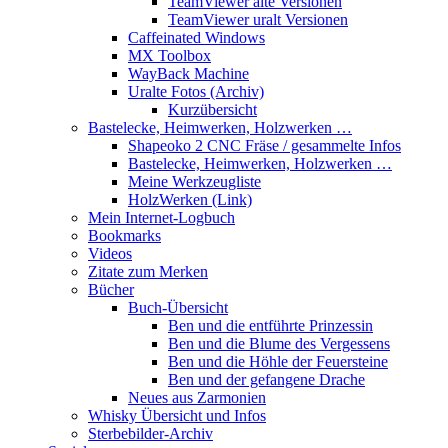
TeamViewer alte Versionen
TeamViewer uralt Versionen
Caffeinated Windows
MX Toolbox
WayBack Machine
Uralte Fotos (Archiv)
Kurzübersicht
Bastelecke, Heimwerken, Holzwerken …
Shapeoko 2 CNC Fräse / gesammelte Infos
Bastelecke, Heimwerken, Holzwerken …
Meine Werkzeugliste
HolzWerken (Link)
Mein Internet-Logbuch
Bookmarks
Videos
Zitate zum Merken
Bücher
Buch-Übersicht
Ben und die entführte Prinzessin
Ben und die Blume des Vergessens
Ben und die Höhle der Feuersteine
Ben und der gefangene Drache
Neues aus Zarmonien
Whisky Übersicht und Infos
Sterbebilder-Archiv