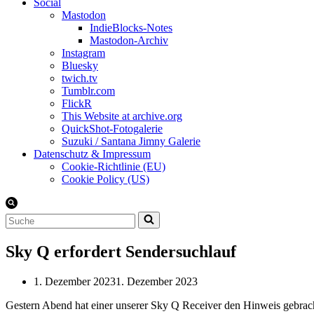
Social
Mastodon
IndieBlocks-Notes
Mastodon-Archiv
Instagram
Bluesky
twich.tv
Tumblr.com
FlickR
This Website at archive.org
QuickShot-Fotogalerie
Suzuki / Santana Jimny Galerie
Datenschutz & Impressum
Cookie-Richtlinie (EU)
Cookie Policy (US)
Suchen
nach …
Sky Q erfordert Sendersuchlauf
1. Dezember 2023
1. Dezember 2023
Gestern Abend hat einer unserer Sky Q Receiver den Hinweis gebracht,