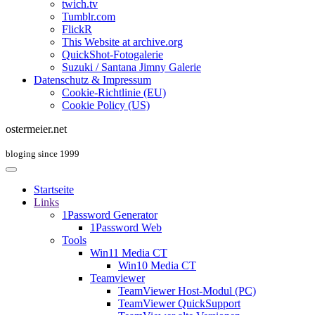
twich.tv
Tumblr.com
FlickR
This Website at archive.org
QuickShot-Fotogalerie
Suzuki / Santana Jimny Galerie
Datenschutz & Impressum
Cookie-Richtlinie (EU)
Cookie Policy (US)
ostermeier.net
bloging since 1999
Startseite
Links
1Password Generator
1Password Web
Tools
Win11 Media CT
Win10 Media CT
Teamviewer
TeamViewer Host-Modul (PC)
TeamViewer QuickSupport