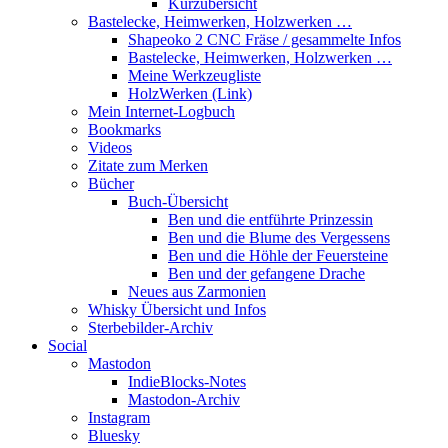
Kurzübersicht
Bastelecke, Heimwerken, Holzwerken …
Shapeoko 2 CNC Fräse / gesammelte Infos
Bastelecke, Heimwerken, Holzwerken …
Meine Werkzeugliste
HolzWerken (Link)
Mein Internet-Logbuch
Bookmarks
Videos
Zitate zum Merken
Bücher
Buch-Übersicht
Ben und die entführte Prinzessin
Ben und die Blume des Vergessens
Ben und die Höhle der Feuersteine
Ben und der gefangene Drache
Neues aus Zarmonien
Whisky Übersicht und Infos
Sterbebilder-Archiv
Social
Mastodon
IndieBlocks-Notes
Mastodon-Archiv
Instagram
Bluesky