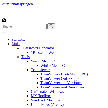
Zum Inhalt springen
Suchen
nach …
Startseite
Links
1Password Generator
1Password Web
Tools
Win11 Media CT
Win10 Media CT
Teamviewer
TeamViewer Host-Modul (PC)
TeamViewer QuickSupport
TeamViewer alte Versionen
TeamViewer uralt Versionen
Caffeinated Windows
MX Toolbox
WayBack Machine
Uralte Fotos (Archiv)